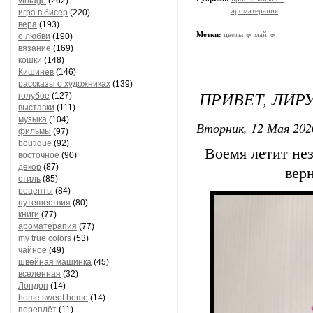
vintage
(262)
ароматерапия
игра в бисер
(220)
вера
(193)
Метки:
цветы
май
о любви
(190)
вязание
(169)
кошки
(148)
Кишинев
(146)
рассказы о художниках
(139)
ПРИВЕТ, ЛИРУ
голубое
(127)
выставки
(111)
музыка
(104)
Вторник, 12 Мая 202
фильмы
(97)
boutique
(92)
Воемя летит нез
восточное
(90)
декор
(87)
верн
стиль
(85)
рецепты
(84)
путешествия
(80)
книги
(77)
ароматерапия
(77)
my true colors
(53)
чайное
(49)
швейная машинка
(45)
вселенная
(32)
Лондон
(14)
home sweet home
(14)
переплёт
(11)