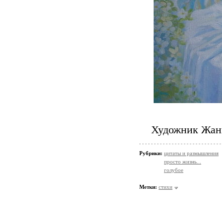
Художник Жан
Рубрики:
цитаты и размышления
просто жизнь...
голубое
Метки:
стихи