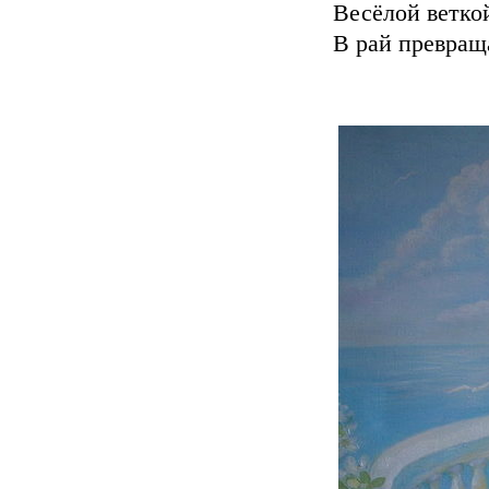
Весёлой веткой
В рай превраща