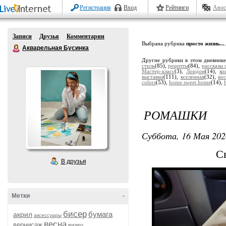
Регистрация
Вход
Рейтинги
Авос
Записи
Друзья
Комментарии
Выбрана рубрика
просто жизнь...
.
Акварельная Бусинка
Другие рубрики в этом дневник
стиль
(85),
рецепты
(84),
рассказы
Мастер-класс
(3),
Лондон
(14),
ко
выставки
(111),
вселенная
(32),
во
colors
(53),
home sweet home
(14),
РОМАШКИ
Суббота, 16 Мая 202
С
В друзья
Метки
-
бисер
бумага
акрил
аксессуары
весна
вернисаж
видео