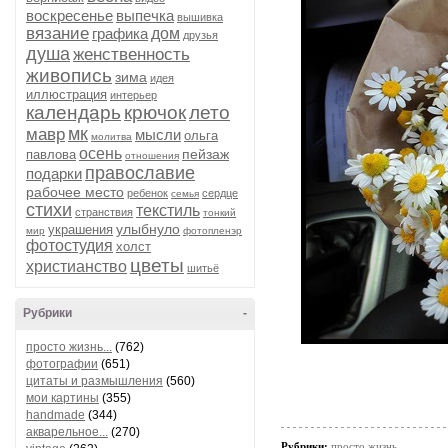
воскресенье
выпечка
вышивка
вязание
графика
дом
друзья
душа
женственность
живопись
зима
идея
иллюстрация
интерьер
календарь
крючок
лето
мк
мавр
мысли
ольга
молитва
осень
пейзаж
павлова
отношения
православие
подарки
рабочее место
ребенок
сердце
семья
стихи
текстиль
странствия
тонкий
улыбнуло
украшения
мир
фотопленэр
фотостудия
холст
цветы
христианство
шитьё
Рубрики
-
просто жизнь...
(762)
фотографии
(651)
цитаты и размышления
(560)
мои картины
(355)
handmade
(344)
акварельное...
(270)
Рубрики:
просто жизнь...