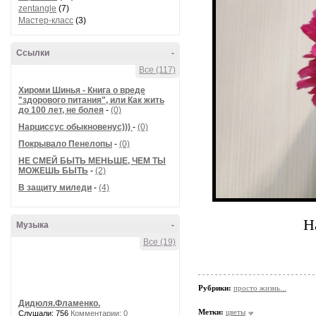
zentangle
(7)
Мастер-класс
(3)
Ссылки
-
Все (117)
Хироми Шинья - Книга о вреде
"здорового питания", или Как жить
до 100 лет, не болея
-
(0)
Нарциссус обыкновенус)))
-
(0)
Покрывало Пенелопы
-
(0)
НЕ СМЕЙ БЫТЬ МЕНЬШЕ, ЧЕМ ТЫ
МОЖЕШЬ БЫТЬ
-
(2)
В защиту миледи
-
(4)
Н
Музыка
-
Все (19)
Рубрики:
просто жизнь...
Дидюля.Фламенко.
Метки:
цветы
Слушали: 756
Комментарии: 0