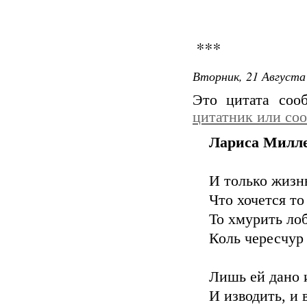
***
Вторник, 21 Августа 
Это цитата со
цитатник или со
Лариса Милл
И только жизнь
Что хочется то
То хмурить лоб
Коль чересчур
Лишь ей дано и
И изводить, и 