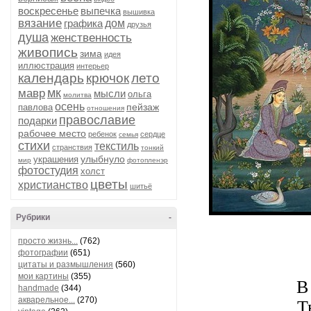
воскресенье
выпечка
вышивка
вязание
графика
дом
друзья
душа
женственность
живопись
зима
идея
иллюстрация
интерьер
календарь
крючок
лето
мк
мавр
мысли
ольга
молитва
осень
пейзаж
павлова
отношения
православие
подарки
рабочее место
ребенок
сердце
семья
стихи
текстиль
странствия
тонкий
улыбнуло
украшения
мир
фотопленэр
фотостудия
холст
цветы
христианство
шитьё
Рубрики
-
просто жизнь...
(762)
фотографии
(651)
цитаты и размышления
(560)
мои картины
(355)
В
handmade
(344)
акварельное...
(270)
Т