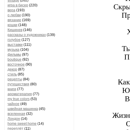
vintage
(262)
Скры
игра в бисер
(220)
вера
(193)
Пр
о любви
(190)
вязание
(169)
кошки
(148)
Кишинев
(146)
рассказы о художниках
(139)
голубое
(127)
выставки
(111)
Ты
музыка
(104)
фильмы
(97)
П
boutique
(92)
восточное
(90)
декор
(87)
стиль
(85)
рецепты
(84)
Как
путешествия
(80)
Юн
книги
(77)
ароматерапия
(77)
В
my true colors
(53)
чайное
(49)
швейная машинка
(45)
Жизнь
вселенная
(32)
Лондон
(14)
О
home sweet home
(14)
переплёт
(11)