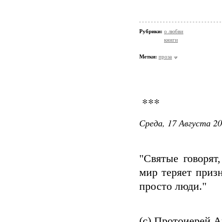
Рубрики:
о любви
книги
Метки:
проза
***
Среда, 17 Августа 20
"Святые говорят
мир теряет приз
просто люди."
(с) Протоиерей А