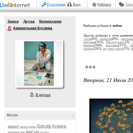
Регистрация
Вход
Рейтинги
Авос
Записи
Друзья
Комментарии
Выбрана рубрика
о любви
.
Акварельная Бусинка
Другие рубрики в этом дневник
стиль
(85),
рецепты
(84),
рассказ
картины
(355),
Мастер-класс
(3),
вязание
(169),
выставки
(111),
в
vintage
(262),
my true colors
(53),
h
***
Вторник, 21 Июля 20
В друзья
Метки
-
бисер
бумага
акрил
аксессуары
весна
вернисаж
видео