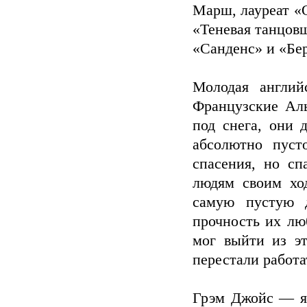
Марш, лауреат «
«Теневая танцовщ
«Санденс» и «Бе
Молодая англий
Французские Ал
под снега, они 
абсолютно пуст
спасения, но сп
людям своим хо
самую пустую 
прочность их лю
мог выйти из э
перестали работ
Грэм Джойс — яр