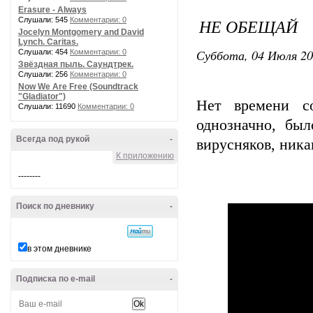
Erasure - Always
НЕ ОБЕЩАЙ
Слушали: 545
Комментарии: 0
Jocelyn Montgomery and David
Lynch. Caritas.
Суббота, 04 Июля 20
Слушали: 454
Комментарии: 0
Звёздная пыль. Саундтрек.
Слушали: 256
Комментарии: 0
Now We Are Free (Soundtrack
"Gladiator")
Нет времени с
Слушали: 11690
Комментарии: 0
однозначно, был
Всегда под рукой
-
вирусняков, ника
К приложению
--------
Поиск по дневнику
-
в этом дневнике
Подписка по e-mail
-