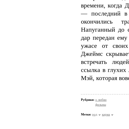
времени, когда Д
— последний в 
окончились тр
Напуганный до с
дар передан ему 
ужасе от своих
Джеймс скрывает
встречать люде
ссылка в глухих
Мэй, которая вов
Рубрики:
о любви
фильмы
Метки:
род
карма