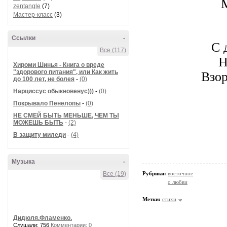
zentangle
(7)
Мастер-класс
(3)
Ссылки
-
С 
Все (117)
Н
Хироми Шинья - Книга о вреде
"здорового питания", или Как жить
Взор
до 100 лет, не болея
-
(0)
Нарциссус обыкновенус)))
-
(0)
Покрывало Пенелопы
-
(0)
НЕ СМЕЙ БЫТЬ МЕНЬШЕ, ЧЕМ ТЫ
МОЖЕШЬ БЫТЬ
-
(2)
В защиту миледи
-
(4)
Музыка
-
Все (19)
Рубрики:
восточное
о любви
Метки:
стихи
Дидюля.Фламенко.
Слушали: 756
Комментарии: 0