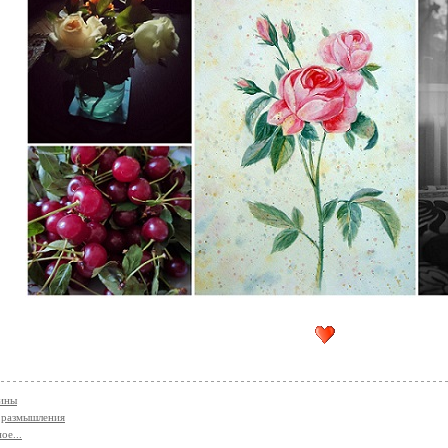
тины
 размышления
ое...