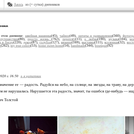
Авось
из (+ сутки) дневников
ошки
.
 этом дневнике:
швейная машинка
(45),
чайное
(49),
цитаты и размышления
(560),
фотогр
,
путешествия
(80),
просто жизнь...
(762),
переплёт
(11),
о любви
(190),
музыка
(104),
мо
а в бисер
(220),
декор
(87),
голубое
(127),
вязание
(169),
выставки
(111),
вселенная
(32),
вост
e
(262),
my true colors
(53),
home sweet home
(14),
handmade
(344),
boutique
(92)
2020 г. 16:50
+ в цитатник
начение ее — радость. Радуйся на небо, на солнце, на звезды, на траву, на де
ем не нарушалась. Нарушается эта радость, значит, ты ошибся где-нибудь — ищ
ич Толстой