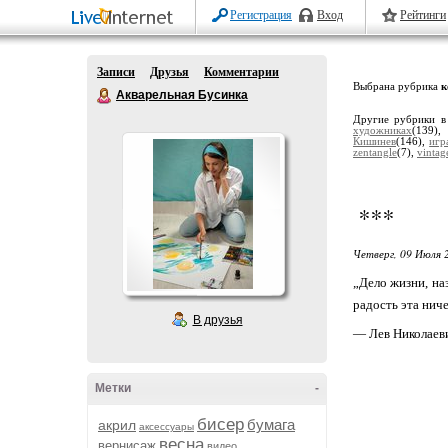
Регистрация
Вход
Рейтинги
Записи
Друзья
Комментарии
Выбрана рубрика
к
Акварельная Бусинка
Другие рубрики в
художниках
(139)
Кишинев
(146),
игр
zentangle
(7),
vintag
***
Четверг, 09 Июля 
„Дело жизни, наз
радость эта нич
В друзья
— Лев Николаев
Метки
-
бисер
бумага
акрил
аксессуары
весна
вернисаж
видео