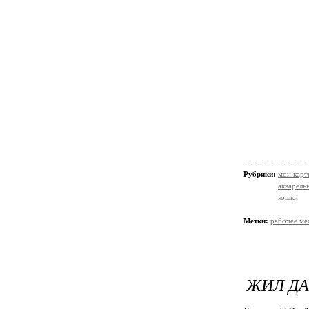
Рубрики:
мои кар
акварельн
кошки
Метки:
рабочее ме
ЖИЛ ДА