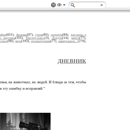
афии
(651),
фильмы
(97),
стиль
(85),
рецепты
(84),
рассказы о
и картины
(355),
Мастер-класс
(3),
Лондон
(14),
книги
(77),
очное
(90),
вера
(193),
ароматерапия
(77),
акварельное...
(270),
ДНЕВНИК
ревья, на животных, на людей. И блюди за тем, чтобы
и эту ошибку и исправляй.“