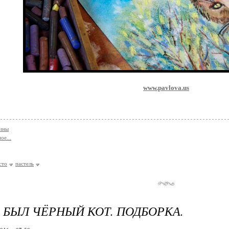
www.pavlova.us
тины
ое...
сто
пастель
 БЫЛ ЧЁРНЫЙ КОТ. ПОДБОРКА.