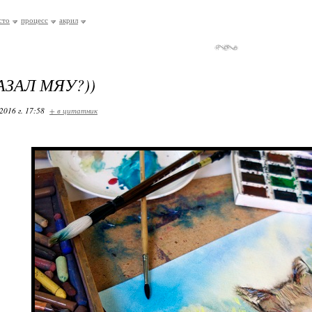
сто
процесс
акрил
АЗАЛ МЯУ?))
2016 г. 17:58
+ в цитатник