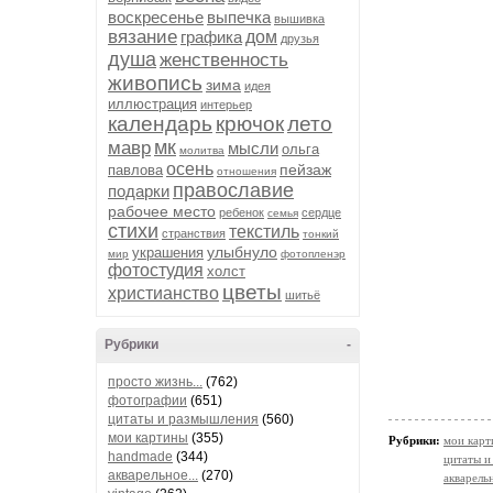
воскресенье
выпечка
вышивка
вязание
графика
дом
друзья
душа
женственность
живопись
зима
идея
иллюстрация
интерьер
календарь
крючок
лето
мк
мавр
мысли
ольга
молитва
осень
пейзаж
павлова
отношения
православие
подарки
рабочее место
ребенок
сердце
семья
стихи
текстиль
странствия
тонкий
улыбнуло
украшения
мир
фотопленэр
фотостудия
холст
цветы
христианство
шитьё
Рубрики
-
просто жизнь...
(762)
фотографии
(651)
цитаты и размышления
(560)
мои картины
(355)
Рубрики:
мои кар
handmade
(344)
цитаты и
акварельное...
(270)
акварельн