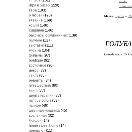
vintage
(262)
кошки
игра в бисер
(220)
home swe
вера
(193)
о любви
(190)
Метки:
цветы
М
вязание
(169)
кошки
(148)
Кишинев
(146)
рассказы о художниках
(139)
голубое
(127)
ГОЛУБА
выставки
(111)
музыка
(104)
Понедельник, 03 О
фильмы
(97)
boutique
(92)
восточное
(90)
декор
(87)
стиль
(85)
рецепты
(84)
путешествия
(80)
книги
(77)
ароматерапия
(77)
my true colors
(53)
чайное
(49)
швейная машинка
(45)
вселенная
(32)
Лондон
(14)
home sweet home
(14)
переплёт
(11)