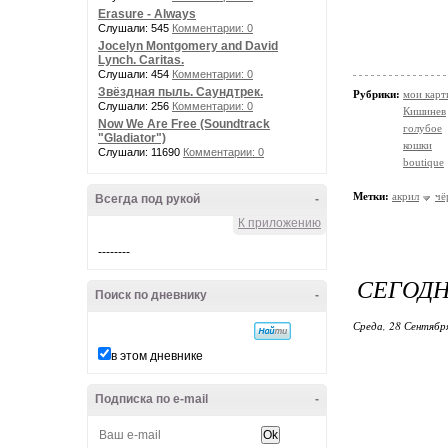
Erasure - Always
Слушали: 545
Комментарии: 0
Jocelyn Montgomery and David
Lynch. Caritas.
Слушали: 454
Комментарии: 0
Звёздная пыль. Саундтрек.
Рубрики:
мои кар
Слушали: 256
Комментарии: 0
Кишинев
Now We Are Free (Soundtrack
голубое
"Gladiator")
кошки
Слушали: 11690
Комментарии: 0
boutique
Метки:
акрил
чё
Всегда под рукой
-
К приложению
--------
СЕГОД
Поиск по дневнику
-
Среда, 28 Сентябр
в этом дневнике
Подписка по e-mail
-