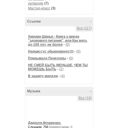
zentangle
(7)
Мастер-класс
(3)
Ссылки
-
Все (117)
Хироми Шинья - Книга о вреде
"здорового питания", или Как жить
до 100 лет, не болея
-
(0)
Нарциссус обыкновенус)))
-
(0)
Покрывало Пенелопы
-
(0)
НЕ СМЕЙ БЫТЬ МЕНЬШЕ, ЧЕМ ТЫ
МОЖЕШЬ БЫТЬ
-
(2)
В защиту миледи
-
(4)
Музыка
-
Все (19)
Дидюля.Фламенко.
Слушали: 756
Комментарии: 0