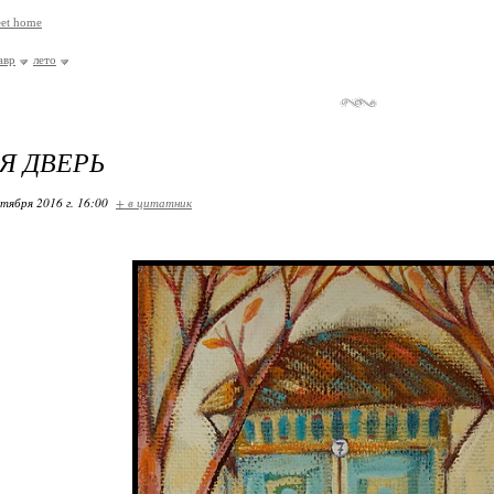
et home
авр
лето
Я ДВЕРЬ
ктября 2016 г. 16:00
+ в цитатник