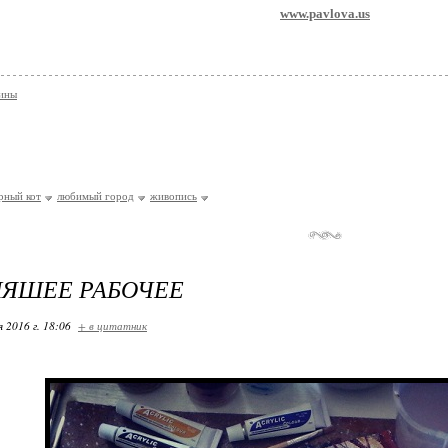
www.pavlova.us
тины
рный кот
любимый город
живопись
НЯШЕЕ РАБОЧЕЕ
я 2016 г. 18:06
+ в цитатник