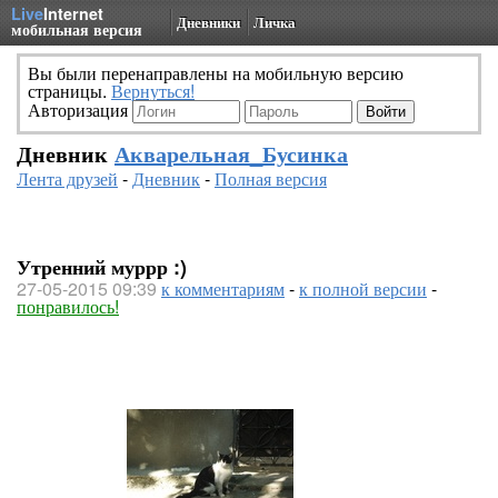
Live
Internet
Дневники
Личка
мобильная версия
Вы были перенаправлены на мобильную версию
страницы.
Вернуться!
Авторизация
Дневник
Акварельная_Бусинка
Лента друзей
-
Дневник
-
Полная версия
Утренний муррр :)
27-05-2015 09:39
к комментариям
-
к полной версии
-
понравилось!