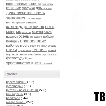
воскресенье
выпечка
вышивка
вязание
графика
дом
друзья
душа
женственность
живопись
зима
идея
иллюстрация
интерьер
календарь
крючок
лето
мк
мавр
мысли
ольга
молитва
осень
пейзаж
павлова
отношения
православие
подарки
рабочее место
ребенок
сердце
семья
стихи
текстиль
странствия
тонкий
улыбнуло
украшения
мир
фотопленэр
фотостудия
холст
цветы
христианство
шитьё
Рубрики
-
просто жизнь...
(762)
фотографии
(651)
цитаты и размышления
(560)
мои картины
(355)
handmade
(344)
акварельное...
(270)