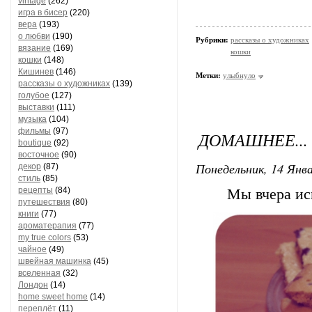
vintage
(262)
игра в бисер
(220)
вера
(193)
о любви
(190)
Рубрики:
рассказы о художниках
вязание
(169)
кошки
кошки
(148)
Кишинев
(146)
Метки:
улыбнуло
рассказы о художниках
(139)
голубое
(127)
выставки
(111)
музыка
(104)
фильмы
(97)
ДОМАШНЕЕ...
boutique
(92)
восточное
(90)
Понедельник, 14 Янва
декор
(87)
стиль
(85)
рецепты
(84)
Мы вчера ис
путешествия
(80)
книги
(77)
ароматерапия
(77)
my true colors
(53)
чайное
(49)
швейная машинка
(45)
вселенная
(32)
Лондон
(14)
home sweet home
(14)
переплёт
(11)