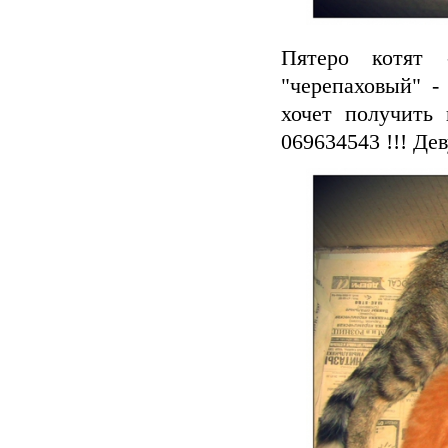
Пятеро котят
"черепаховый" -
хочет получить 
069634543 !!! Де