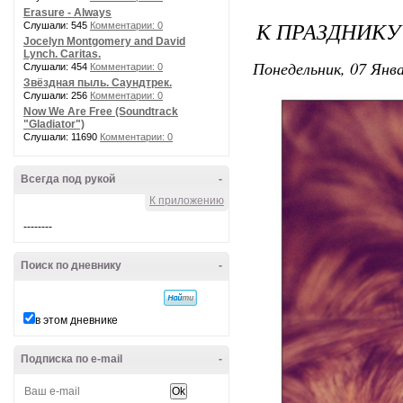
Erasure - Always
К ПРАЗДНИКУ 
Слушали: 545
Комментарии: 0
Jocelyn Montgomery and David
Lynch. Caritas.
Понедельник, 07 Янва
Слушали: 454
Комментарии: 0
Звёздная пыль. Саундтрек.
Слушали: 256
Комментарии: 0
Now We Are Free (Soundtrack
"Gladiator")
Слушали: 11690
Комментарии: 0
Всегда под рукой
-
К приложению
--------
Поиск по дневнику
-
в этом дневнике
Подписка по e-mail
-