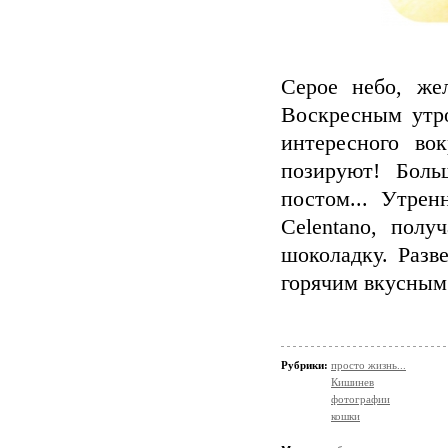
Серое небо, же
Воскресным утро
интересного во
позируют! Боль
постом... Утре
Celentano, пол
шоколадку. Разв
горячим вкусным
Рубрики:
просто жизнь...
Кишинев
фотографии
кошки