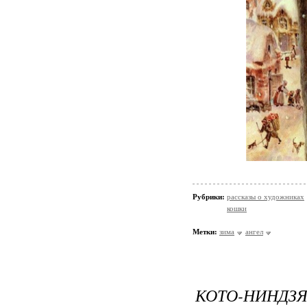
Рубрики:
рассказы о художниках
кошки
Метки:
зима
ангел
КОТО-НИНДЗЯ 