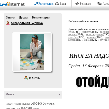
Регистрация
Вход
Рейтинги
Авос
Записи
Друзья
Комментарии
Выбрана рубрика
кошки
.
Акварельная Бусинка
Другие рубрики в этом дневник
стиль
(85),
рецепты
(84),
расска
музыка
(104),
мои картины
(35
голубое
(127),
вязание
(169),
вы
zentangle
(7),
vintage
(262),
my true
ИНОГДА НАДО
Среда, 13 Февраля 20
В друзья
Метки
-
бисер
бумага
акрил
аксессуары
весна
вернисаж
видео