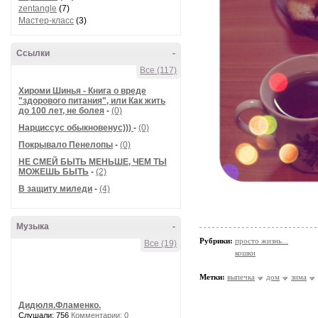
zentangle
(7)
Мастер-класс
(3)
Ссылки
-
Все (117)
Хироми Шинья - Книга о вреде
"здорового питания", или Как жить
до 100 лет, не болея
-
(0)
Нарциссус обыкновенус)))
-
(0)
Покрывало Пенелопы
-
(0)
НЕ СМЕЙ БЫТЬ МЕНЬШЕ, ЧЕМ ТЫ
МОЖЕШЬ БЫТЬ
-
(2)
В защиту миледи
-
(4)
Музыка
-
Рубрики:
просто жизнь...
Все (19)
кошки
Метки:
выпечка
дом
зима
Дидюля.Фламенко.
Слушали: 756
Комментарии: 0