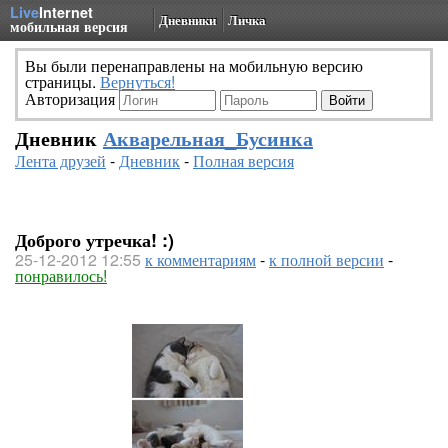
Live
Internet
Дневники
Личка
мобильная версия
Вы были перенаправлены на мобильную версию
страницы.
Вернуться!
Авторизация
Дневник
Акварельная_Бусинка
Лента друзей
-
Дневник
-
Полная версия
Доброго утречка! :)
25-12-2012 12:55
к комментариям
-
к полной версии
-
понравилось!