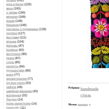
vintage
(262)
игра в бисер
(220)
вера
(193)
о любви
(190)
вязание
(169)
кошки
(148)
Кишинев
(146)
рассказы о художниках
(139)
голубое
(127)
выставки
(111)
музыка
(104)
фильмы
(97)
boutique
(92)
восточное
(90)
декор
(87)
стиль
(85)
рецепты
(84)
путешествия
(80)
книги
(77)
ароматерапия
(77)
my true colors
(53)
чайное
(49)
Рубрики:
handmade
швейная машинка
(45)
стиль
вселенная
(32)
Лондон
(14)
home sweet home
(14)
Метки:
вышивка
переплёт
(11)