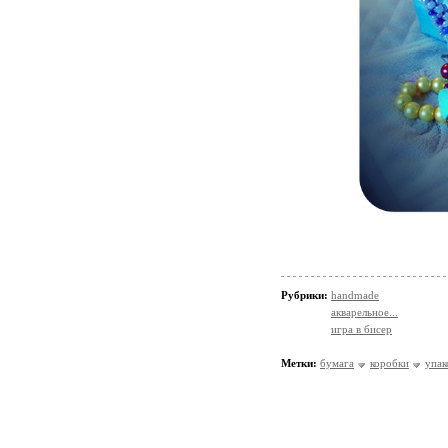
Рубрики:
handmade
акварельное...
игра в бисер
Метки:
бумага
коробки
упак