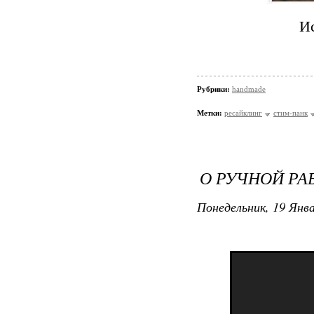
Ис
Рубрики:
handmade
Метки:
ресайклинг
стим-панк
О РУЧНОЙ РА
Понедельник, 19 Янва