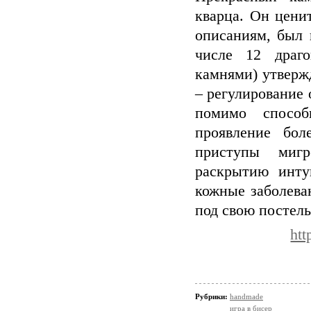
кварца. Он цени
описаниям, был 
числе 12 драго
камнями) утверж
– регулирование 
помимо способ
проявление бол
приступы мигр
раскрытию инту
кожные заболева
под свою постель
ht
Рубрики:
handmade
игра в бисер