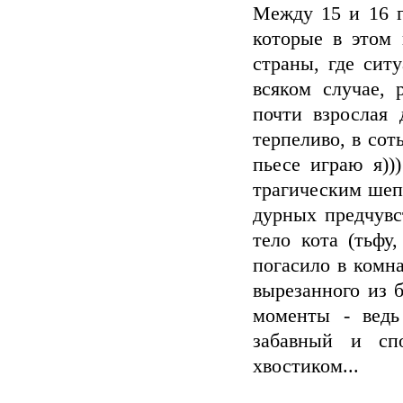
Между 15 и 16 г
которые в этом 
страны, где сит
всяком случае, 
почти взрослая 
терпеливо, в со
пьесе играю я))
трагическим шепо
дурных предчувс
тело кота (тьфу
погасило в комн
вырезанного из б
моменты - ведь
забавный и сп
хвостиком...