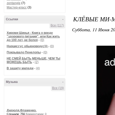
zentangle
(7)
Мастер-класс
(3)
КЛЁВЫЕ МИ-М
Ссылки
-
Все (117)
Суббота, 11 Июня 20
Хироми Шинья - Книга о вреде
"здорового питания", или Как жить
до 100 лет, не болея
-
(0)
Нарциссус обыкновенус)))
-
(0)
Покрывало Пенелопы
-
(0)
НЕ СМЕЙ БЫТЬ МЕНЬШЕ, ЧЕМ ТЫ
МОЖЕШЬ БЫТЬ
-
(2)
В защиту миледи
-
(4)
Музыка
-
Все (19)
Дидюля.Фламенко.
Слушали: 756
Комментарии: 0