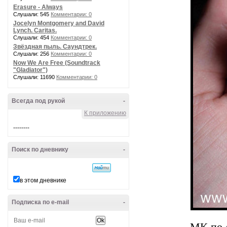
Erasure - Always
Слушали: 545
Комментарии: 0
Jocelyn Montgomery and David
Lynch. Caritas.
Слушали: 454
Комментарии: 0
Звёздная пыль. Саундтрек.
Слушали: 256
Комментарии: 0
Now We Are Free (Soundtrack
"Gladiator")
Слушали: 11690
Комментарии: 0
Всегда под рукой
-
К приложению
--------
Поиск по дневнику
-
в этом дневнике
Подписка по e-mail
-