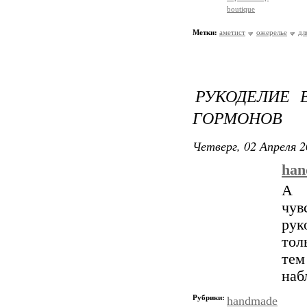
boutique
Метки:
аметист
ожерелье
дл
РУКОДЕЛИЕ 
ГОРМОНОВ
Четверг, 02 Апреля 2
han
А 
чув
рук
тол
те
наб
Рубрики:
handmade