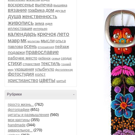
воскресенье
выпечка
вышивка
вязание
графика
дом
друзья
душа
женственность
живопись
зима
идея
иллюстрация
интерьер
календарь
крючок
лето
мк
мавр
мысли
ольга
молитва
осень
пейзаж
павлова
отношения
православие
подарки
рабочее место
ребенок
сердце
семья
стихи
текстиль
странствия
тонкий
улыбнуло
украшения
мир
фотопленэр
фотостудия
холст
цветы
христианство
шитьё
Рубрики
-
просто жизнь...
(762)
фотографии
(651)
цитаты и размышления
(560)
мои картины
(355)
handmade
(344)
акварельное...
(270)