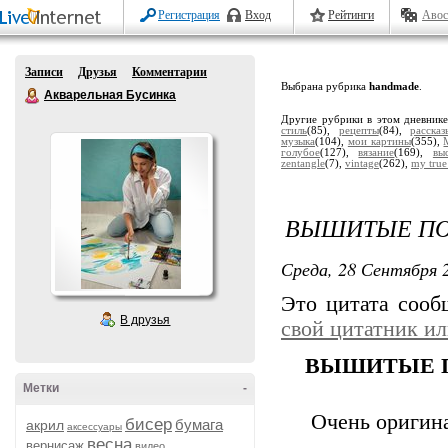
Регистрация
Вход
Рейтинги
Авос
Записи
Друзья
Комментарии
Выбрана рубрика
handmade
.
Акварельная Бусинка
Другие рубрики в этом дневник
стиль
(85),
рецепты
(84),
расска
музыка
(104),
мои картины
(355),
голубое
(127),
вязание
(169),
вы
zentangle
(7),
vintage
(262),
my true
ВЫШИТЫЕ П
Среда, 28 Сентября 2
Это цитата соо
В друзья
свой цитатник и
ВЫШИТЫЕ П
Метки
-
Очень оригин
бисер
бумага
акрил
аксессуары
весна
вернисаж
видео