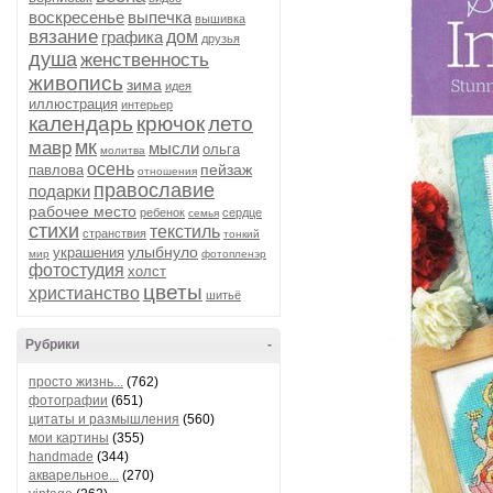
воскресенье
выпечка
вышивка
вязание
графика
дом
друзья
душа
женственность
живопись
зима
идея
иллюстрация
интерьер
календарь
крючок
лето
мк
мавр
мысли
ольга
молитва
осень
пейзаж
павлова
отношения
православие
подарки
рабочее место
ребенок
сердце
семья
стихи
текстиль
странствия
тонкий
улыбнуло
украшения
мир
фотопленэр
фотостудия
холст
цветы
христианство
шитьё
Рубрики
-
просто жизнь...
(762)
фотографии
(651)
цитаты и размышления
(560)
мои картины
(355)
handmade
(344)
акварельное...
(270)