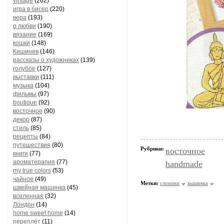
vintage
(262)
игра в бисер
(220)
вера
(193)
о любви
(190)
вязание
(169)
кошки
(148)
Кишинев
(146)
рассказы о художниках
(139)
голубое
(127)
выставки
(111)
музыка
(104)
фильмы
(97)
boutique
(92)
восточное
(90)
декор
(87)
стиль
(85)
рецепты
(84)
путешествия
(80)
Рубрики:
восточное
книги
(77)
ароматерапия
(77)
handmade
my true colors
(53)
чайное
(49)
Метки:
слоники
вышивка
швейная машинка
(45)
вселенная
(32)
Лондон
(14)
home sweet home
(14)
переплёт
(11)