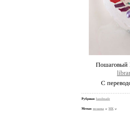
Пошаговый 
libr
С перевод
Рубрики:
handmade
Метки:
мозаика
МК