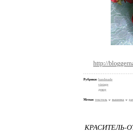
http://blogger
Рубрики:
handmade
vintage
декор
Метки:
текстиль
вышивка
ра
КРАСИТЕЛЬ-О