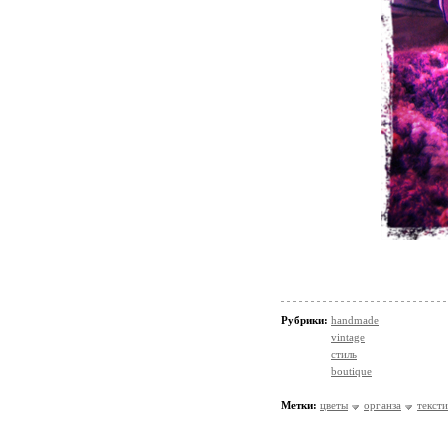
Рубрики:
handmade
vintage
стиль
boutique
Метки:
цветы
органза
тексти