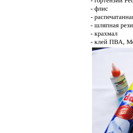
- гортензии Pet
- флис
- распечатанна
- шляпная рез
- крахмал
- клей ПВА, М