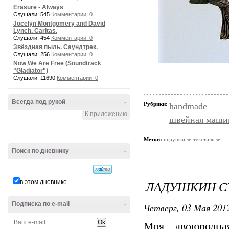
Erasure - Always
Слушали: 545
Комментарии: 0
Jocelyn Montgomery and David
Lynch. Caritas.
Слушали: 454
Комментарии: 0
Звёздная пыль. Саундтрек.
Слушали: 256
Комментарии: 0
Now We Are Free (Soundtrack
"Gladiator")
Слушали: 11690
Комментарии: 0
Всегда под рукой
-
Рубрики:
handmade
К приложению
швейная маши
--------
Метки:
игрушки
текстиль
Поиск по дневнику
-
ЛАДУШКИН С
в этом дневнике
Подписка по e-mail
-
Четверг, 03 Мая 2012
Моя двоюродна