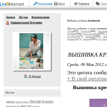
Регистрация
Вход
Рейтинги
Авос
Записи
Друзья
Комментарии
Выбрана рубрика
handmade
.
Акварельная Бусинка
Другие рубрики в этом дневник
стиль
(85),
рецепты
(84),
расска
музыка
(104),
мои картины
(355),
голубое
(127),
вязание
(169),
вы
zentangle
(7),
vintage
(262),
my true
ВЫШИВКА КРЕ
Среда, 09 Мая 2012 г
Это цитата сооб
В друзья
+
В свой цитатни
Вышивка крес
Метки
-
бисер
бумага
акрил
аксессуары
весна
вернисаж
видео