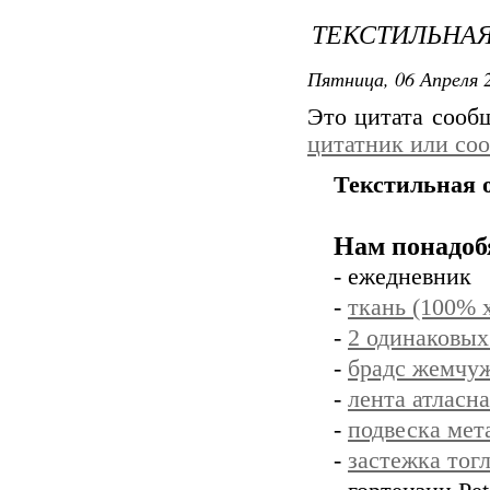
ТЕКСТИЛЬНА
Пятница, 06 Апреля 2
Это цитата соо
цитатник или со
Текстильная 
Нам понадоб
- ежедневник
-
ткань (100% 
-
2 одинаковых
-
брадс жемчу
-
лента атласн
-
подвеска мет
-
застежка тог