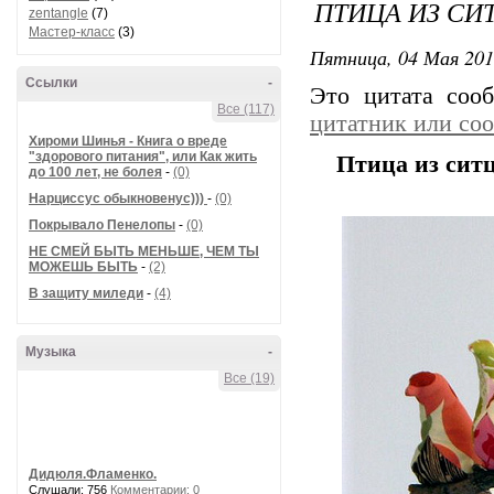
ПТИЦА ИЗ СИ
zentangle
(7)
Мастер-класс
(3)
Пятница, 04 Мая 201
Ссылки
-
Это цитата со
Все (117)
цитатник или со
Хироми Шинья - Книга о вреде
"здорового питания", или Как жить
Птица из сит
до 100 лет, не болея
-
(0)
Нарциссус обыкновенус)))
-
(0)
Покрывало Пенелопы
-
(0)
НЕ СМЕЙ БЫТЬ МЕНЬШЕ, ЧЕМ ТЫ
МОЖЕШЬ БЫТЬ
-
(2)
В защиту миледи
-
(4)
Музыка
-
Все (19)
Дидюля.Фламенко.
Слушали: 756
Комментарии: 0