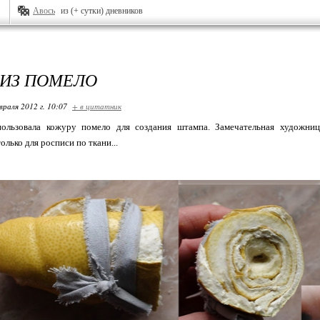
Авось
из (+ сутки) дневников
ИЗ ПОМЕЛО
враля 2012 г. 10:07
+ в цитатник
ользовала кожуру помело для создания штампа. Замечательная художни
олько для росписи по ткани...