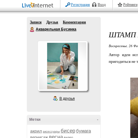
Регистрация
Вход
Рейтинги
Записи
Друзья
Комментарии
Акварельная Бусинка
ШТАМП 
Воскресенье, 26 Фе
Автор идеи исп
пригодиться не т
В друзья
Метки
-
бисер
бумага
акрил
аксессуары
весна
вернисаж
видео