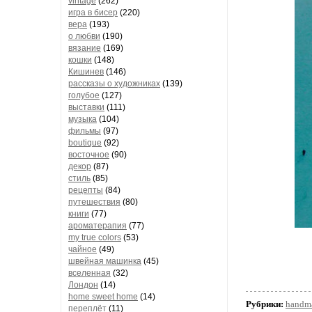
vintage
(262)
игра в бисер
(220)
вера
(193)
о любви
(190)
вязание
(169)
кошки
(148)
Кишинев
(146)
рассказы о художниках
(139)
голубое
(127)
выставки
(111)
музыка
(104)
фильмы
(97)
boutique
(92)
восточное
(90)
декор
(87)
стиль
(85)
рецепты
(84)
путешествия
(80)
книги
(77)
ароматерапия
(77)
my true colors
(53)
чайное
(49)
швейная машинка
(45)
вселенная
(32)
Лондон
(14)
home sweet home
(14)
Рубрики:
handm
переплёт
(11)