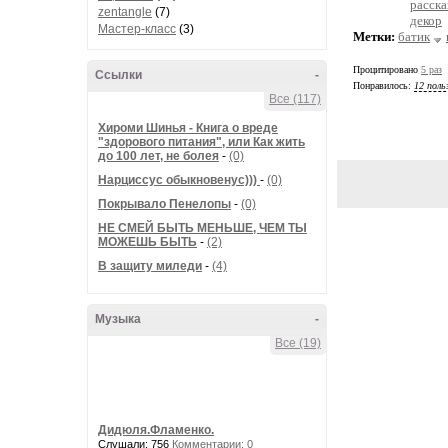
расска
zentangle
(7)
декор
Мастер-класс
(3)
Метки:
батик
Процитировано
5 раз
Ссылки
-
Понравилось:
12 поль
Все (117)
Хироми Шинья - Книга о вреде
"здорового питания", или Как жить
до 100 лет, не болея
-
(0)
Нарциссус обыкновенус)))
-
(0)
Покрывало Пенелопы
-
(0)
НЕ СМЕЙ БЫТЬ МЕНЬШЕ, ЧЕМ ТЫ
МОЖЕШЬ БЫТЬ
-
(2)
В защиту миледи
-
(4)
Музыка
-
Все (19)
Дидюля.Фламенко.
Слушали: 756
Комментарии: 0