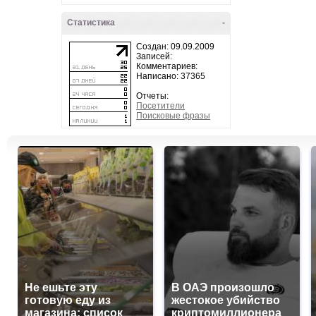
Статистика
-
Создан: 09.09.2009
Записей:
Комментариев:
Написано: 37365
Отчеты:
Посетители
Поисковые фразы
Не ешьте эту
В ОАЭ произошло
готовую еду из
жестокое убийство
магазина: список
криптомиллионера