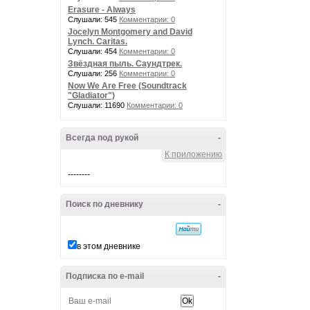
Erasure - Always
Слушали: 545
Комментарии: 0
Jocelyn Montgomery and David
Lynch. Caritas.
Слушали: 454
Комментарии: 0
Звёздная пыль. Саундтрек.
Слушали: 256
Комментарии: 0
Now We Are Free (Soundtrack
"Gladiator")
Слушали: 11690
Комментарии: 0
Всегда под рукой
-
К приложению
--------
Поиск по дневнику
-
в этом дневнике
Подписка по e-mail
-