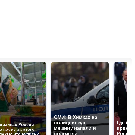
СМИ: В Химках на
полицейскую
Где буд
агазинах России
машину напали и
презид
отаж из-за этого
подожгли.
России
дукта: что купить?