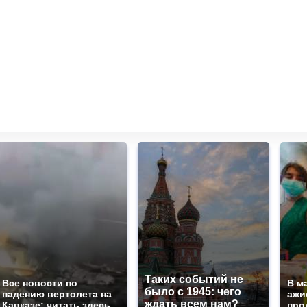
Таких событий не
Все новости по
В м
было с 1945: чего
падению вертолета на
ажи
ждать всем нам?
Кавказе: читать здесь
про