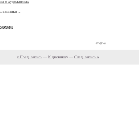
зы о художниках
штампики
зователям
« Пред. запись
—
К дневнику
—
След. запись »