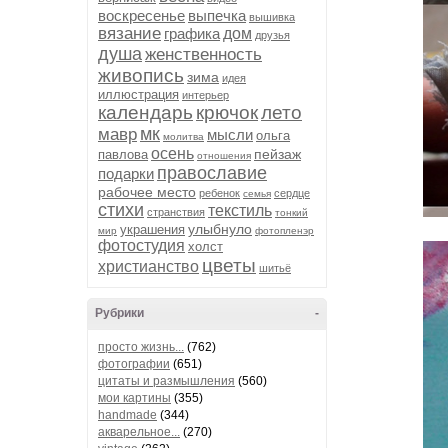
воскресенье
выпечка
вышивка
вязание
графика
дом
друзья
душа
женственность
живопись
зима
идея
иллюстрация
интерьер
календарь
крючок
лето
мк
мавр
мысли
ольга
молитва
осень
пейзаж
павлова
отношения
православие
подарки
рабочее место
ребенок
сердце
семья
стихи
текстиль
странствия
тонкий
улыбнуло
украшения
мир
фотопленэр
фотостудия
холст
цветы
христианство
шитьё
Рубрики
-
просто жизнь...
(762)
фотографии
(651)
цитаты и размышления
(560)
мои картины
(355)
handmade
(344)
акварельное...
(270)