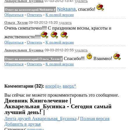
07-03-2012-13:41
удалить
Акварельная_Бусинка
Noksana
, спасибо!
Ответ на комментарий Noksana
#
Обратиться
-
Ответить
-
К полной версии
09-03-2012-15:20
удалить
Ольга_Хелли
Очень симпатично!!!! С праздником весны, красоты и
женственности!!!!!
Обратиться
-
Ответить
-
К полной версии
09-03-2012-20:55
удалить
Акварельная_Бусинка
Спасибо!!!
Взаимно!
Ответ на комментарий Ольга_Хелли
#
Обратиться
-
Ответить
-
К полной версии
Комментарии (32):
вперёд»
вверх^
Вы сейчас не можете прокомментировать это сообщение.
Дневник Книголечение |
Акварельная_Бусинка - Сегодня самый
лучший день! |
Лента друзей Акварельная_Бусинка
/
Полная версия
Добавить в друзья
Страницы:
раньше»