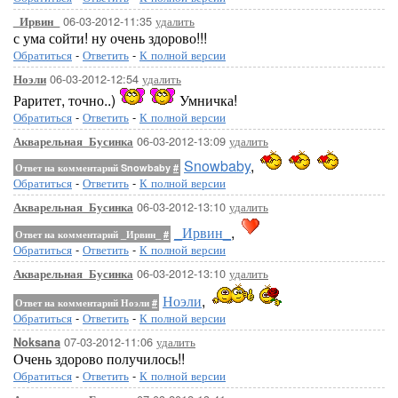
06-03-2012-11:35
удалить
_Ирвин_
с ума сойти! ну очень здорово!!!
Обратиться
-
Ответить
-
К полной версии
06-03-2012-12:54
удалить
Ноэли
Раритет, точно..)
Умничка!
Обратиться
-
Ответить
-
К полной версии
06-03-2012-13:09
удалить
Акварельная_Бусинка
Snowbaby
,
Ответ на комментарий Snowbaby
#
Обратиться
-
Ответить
-
К полной версии
06-03-2012-13:10
удалить
Акварельная_Бусинка
_Ирвин_
,
Ответ на комментарий _Ирвин_
#
Обратиться
-
Ответить
-
К полной версии
06-03-2012-13:10
удалить
Акварельная_Бусинка
Ноэли
,
Ответ на комментарий Ноэли
#
Обратиться
-
Ответить
-
К полной версии
07-03-2012-11:06
удалить
Noksana
Очень здорово получилось!!
Обратиться
-
Ответить
-
К полной версии