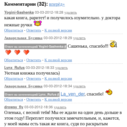
Комментарии (32):
вперёд»
03-03-2012-18:28
удалить
Yogini-Sashenka
какая книга, раритет! и получилось изумительно. у доктора
нежные ручки
Обратиться
-
Ответить
-
К полной версии
03-03-2012-18:29
удалить
Акварельная_Бусинка
Сашенька, спасибо!!!
Ответ на комментарий Yogini-Sashenka
#
Обратиться
-
Ответить
-
К полной версии
03-03-2012-18:33
удалить
Lynx_Rufus
Уютная книжка получилась)
Обратиться
-
Ответить
-
К полной версии
03-03-2012-18:34
удалить
Акварельная_Бусинка
La_ven_der
, спасибо!
Ответ на комментарий Lynx_Rufus
#
Обратиться
-
Ответить
-
К полной версии
03-03-2012-18:36
удалить
drowsy_fly
Оленька, с весной тебя! Мы ее ждали на один день дольше в
этом году! Переплет получился замечательным, и, кажется,
у моей мамы есть такая же книга, судя по раскрытым