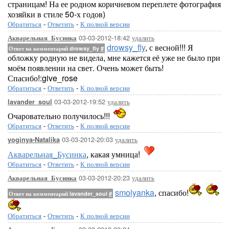
страницам! На ее родном коричневом переплете фотография
хозяйки в стиле 50-х годов)
Обратиться
-
Ответить
-
К полной версии
03-03-2012-18:42
удалить
Акварельная_Бусинка
drowsy_fly
, с весной!!! Я
Ответ на комментарий drowsy_fly
#
обложку родную не видела, мне кажется её уже не было при
моём появлении на свет. Очень может быть!
Спасибо!:give_rose
Обратиться
-
Ответить
-
К полной версии
03-03-2012-19:52
удалить
lavander_soul
Очаровательно получилось!!!
Обратиться
-
Ответить
-
К полной версии
03-03-2012-20:03
удалить
yoginya-Natalika
Акварельная_Бусинка
, какая умница!
Обратиться
-
Ответить
-
К полной версии
03-03-2012-20:23
удалить
Акварельная_Бусинка
smolyanka
, спасибо!
Ответ на комментарий lavander_soul
#
Обратиться
-
Ответить
-
К полной версии