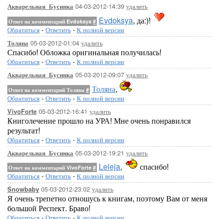
04-03-2012-14:39
удалить
Акварельная_Бусинка
Evdoksya
, да:)!
Ответ на комментарий Evdoksya
#
Обратиться
-
Ответить
-
К полной версии
05-03-2012-01:04
удалить
Толяна
Спасибо! Обложка оригинальная получилась!
Обратиться
-
Ответить
-
К полной версии
05-03-2012-09:07
удалить
Акварельная_Бусинка
Толяна
,
Ответ на комментарий Толяна
#
Обратиться
-
Ответить
-
К полной версии
05-03-2012-16:41
удалить
VivoForte
Книголечение прошло на УРА! Мне очень понравился
результат!
Обратиться
-
Ответить
-
К полной версии
05-03-2012-19:21
удалить
Акварельная_Бусинка
Leleja
,
спасибо!
Ответ на комментарий VivoForte
#
Обратиться
-
Ответить
-
К полной версии
05-03-2012-23:02
удалить
Snowbaby
Я очень трепетно отношусь к книгам, поэтому Вам от меня
большой Респект. Браво!
Обратиться
-
Ответить
-
К полной версии