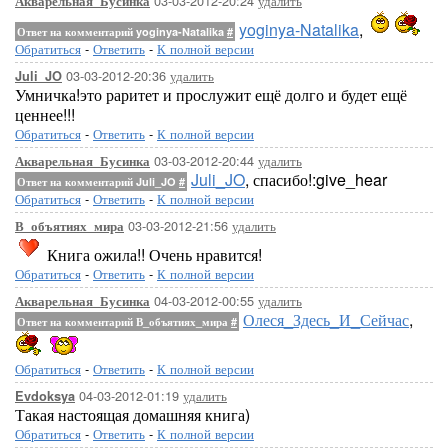
03-03-2012-20:24
удалить
Акварельная_Бусинка
yoginya-Natalika
,
Ответ на комментарий yoginya-Natalika
#
Обратиться
-
Ответить
-
К полной версии
03-03-2012-20:36
удалить
Juli_JO
Умничка!это раритет и прослужит ещё долго и будет ещё
ценнее!!!
Обратиться
-
Ответить
-
К полной версии
03-03-2012-20:44
удалить
Акварельная_Бусинка
Juli_JO
, спасибо!:give_hear
Ответ на комментарий Juli_JO
#
Обратиться
-
Ответить
-
К полной версии
03-03-2012-21:56
удалить
В_объятиях_мира
Книга ожила!! Очень нравится!
Обратиться
-
Ответить
-
К полной версии
04-03-2012-00:55
удалить
Акварельная_Бусинка
Олеся_Здесь_И_Сейчас
,
Ответ на комментарий В_объятиях_мира
#
Обратиться
-
Ответить
-
К полной версии
04-03-2012-01:19
удалить
Evdoksya
Такая настоящая домашняя книга)
Обратиться
-
Ответить
-
К полной версии