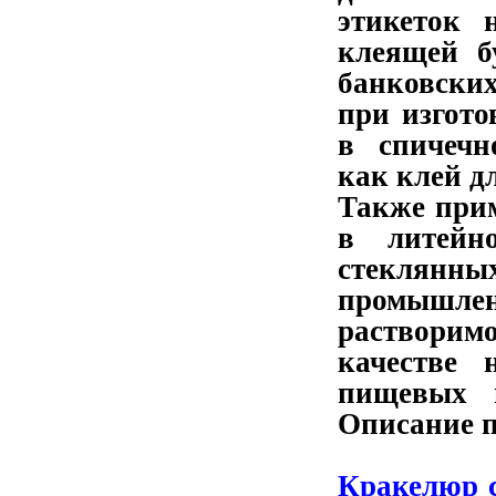
этикеток 
клеящей б
банковских
при изгот
в спичечн
как клей д
Также при
в литейно
стекля
промышл
растворим
качестве 
пищевых 
Описание п
Кракелюр 