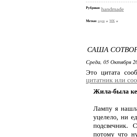
Рубрики:
handmade
Метки:
идея
МК
САША СОТВОР
Среда, 05 Октября 20
Это цитата со
цитатник или со
Жила-была к
Лампу я нашла
уцелело, ни е
подсвечник. 
потому что ну