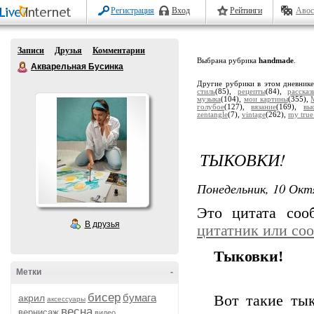
Регистрация
Вход
Рейтинги
Авос
Записи
Друзья
Комментарии
Выбрана рубрика
handmade
.
Акварельная Бусинка
Другие рубрики в этом дневник
стиль
(85),
рецепты
(84),
расска
музыка
(104),
мои картины
(355),
голубое
(127),
вязание
(169),
вы
zentangle
(7),
vintage
(262),
my true
ТЫКОВКИ!
Понедельник, 10 Окт
Это цитата со
В друзья
цитатник или со
Тыковки!
Метки
-
бисер
бумага
акрил
Вот такие тык
аксессуары
весна
вернисаж
видео