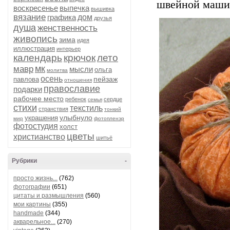
швейной маши
воскресенье
выпечка
вышивка
вязание
графика
дом
друзья
душа
женственность
живопись
зима
идея
иллюстрация
интерьер
календарь
крючок
лето
мк
мавр
мысли
ольга
молитва
осень
пейзаж
павлова
отношения
православие
подарки
рабочее место
ребенок
сердце
семья
стихи
текстиль
странствия
тонкий
улыбнуло
украшения
мир
фотопленэр
фотостудия
холст
цветы
христианство
шитьё
Рубрики
-
просто жизнь...
(762)
фотографии
(651)
цитаты и размышления
(560)
мои картины
(355)
handmade
(344)
акварельное...
(270)