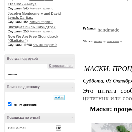
Erasure - Always
Слушали: 545
Комментарии: 0
Jocelyn Montgomery and David
Lynch. Caritas.
Слушали: 454
Комментарии: 0
Звёздная пыль. Саундтрек.
Рубрики:
handmade
Слушали: 256
Комментарии: 0
Now We Are Free (Soundtrack
"Gladiator")
Метки:
осень
текстиль
Слушали: 11690
Комментарии: 0
Всегда под рукой
-
МАСКИ: ПРОЦ
К приложению
--------
Суббота, 08 Октября
Поиск по дневнику
-
Это цитата со
цитатник или со
в этом дневнике
Маски: процес
Подписка по e-mail
-