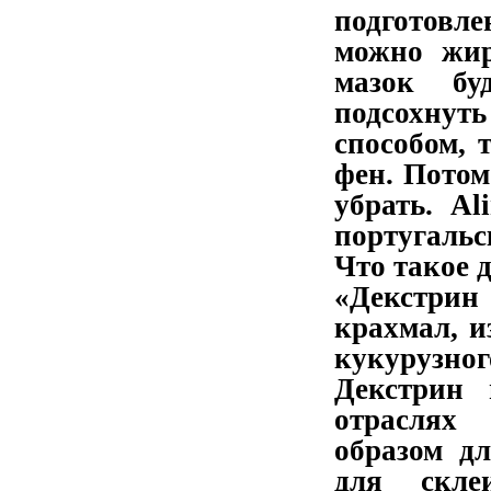
подготовл
можно жир
мазок бу
подсохнут
способом, 
фен. Потом
убрать. Al
португальс
Что такое 
«Декстри
крахмал, и
кукурузног
Декстрин
отраслях
образом д
для скле