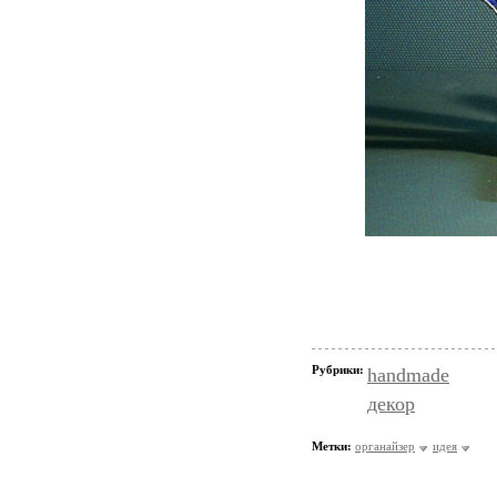
Рубрики:
handmade
декор
Метки:
органайзер
идея