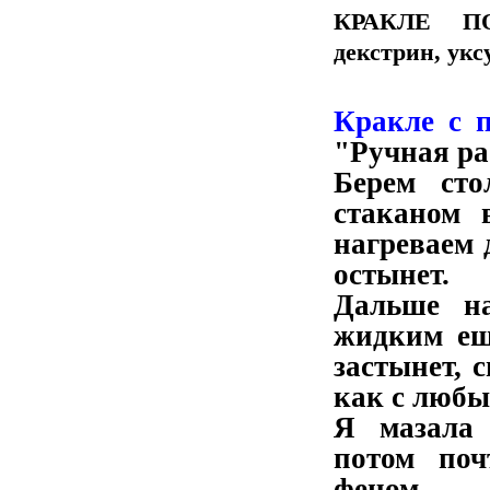
КРАКЛЕ ПО
декстрин, уксу
Кракле с 
"Ручная ра
Берем сто
стаканом 
нагреваем 
остынет.
Дальше на
жидким ещ
застынет, 
как с люб
Я мазала 
потом поч
феном.