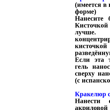
(имеется в
форме)
Нанесите 
Кисточкой 
лучше. 
концент
кисточко
разведённу
Если эта 
гель нано
сверху нан
(с испанско
Кракелюр с
Нанести 
акриловой