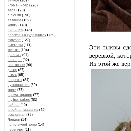
vintage
(262)
игра в бисер
(220)
вера
(193)
о любви
(190)
вязание
(169)
кошки
(148)
Кишинев
(146)
рассказы о художниках
(139)
голубое
(127)
выставки
(111)
Эти тыквы сде
музыка
(104)
веревкой, кот
фильмы
(97)
boutique
(92)
Из этой же вер
восточное
(90)
декор
(87)
стиль
(85)
рецепты
(84)
путешествия
(80)
книги
(77)
ароматерапия
(77)
my true colors
(53)
чайное
(49)
швейная машинка
(45)
вселенная
(32)
Лондон
(14)
home sweet home
(14)
переплёт
(11)