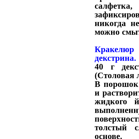
салфетка
зафиксиро
никогда не
можно смыт
Кракелюр
декстрина.
40 г дек
(Столовая 
В порошок
и раствори
жидкого й
выполнен
поверхнос
толстый с
основе.