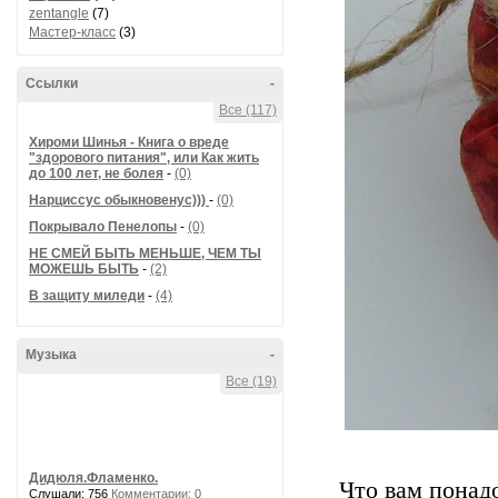
zentangle
(7)
Мастер-класс
(3)
Ссылки
-
Все (117)
Хироми Шинья - Книга о вреде
"здорового питания", или Как жить
до 100 лет, не болея
-
(0)
Нарциссус обыкновенус)))
-
(0)
Покрывало Пенелопы
-
(0)
НЕ СМЕЙ БЫТЬ МЕНЬШЕ, ЧЕМ ТЫ
МОЖЕШЬ БЫТЬ
-
(2)
В защиту миледи
-
(4)
Музыка
-
Все (19)
Дидюля.Фламенко.
Что вам понад
Слушали: 756
Комментарии: 0