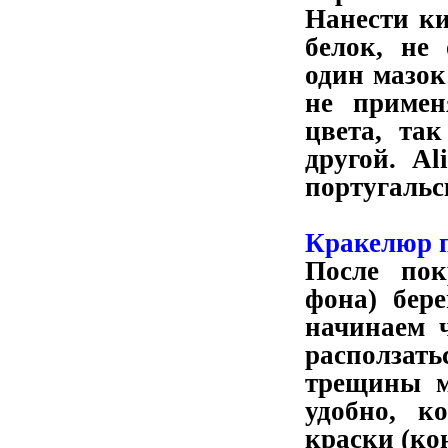
Нанести к
белок, не
один мазок
не примен
цвета, та
другой. Al
португальс
Кракелюр 
После пок
фона) бер
начинаем 
расползат
трещины м
удобно, к
краски (ко