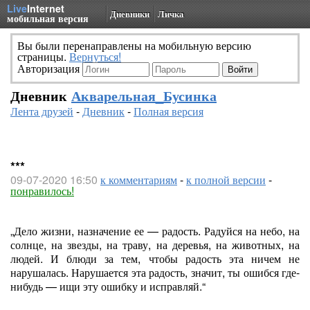
Live
Internet
Дневники
Личка
мобильная версия
Вы были перенаправлены на мобильную версию
страницы.
Вернуться!
Авторизация
Дневник
Акварельная_Бусинка
Лента друзей
-
Дневник
-
Полная версия
***
09-07-2020 16:50
к комментариям
-
к полной версии
-
понравилось!
„Дело жизни, назначение ее — радость. Радуйся на небо, на
солнце, на звезды, на траву, на деревья, на животных, на
людей. И блюди за тем, чтобы радость эта ничем не
нарушалась. Нарушается эта радость, значит, ты ошибся где-
нибудь — ищи эту ошибку и исправляй.“