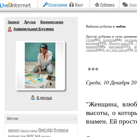
Регистрация
Вход
Рейтинги
Авос
Записи
Друзья
Комментарии
Выбрана рубрика
о любви
.
Акварельная Бусинка
Другие рубрики в этом дневник
стиль
(85),
рецепты
(84),
рассказ
картины
(355),
Мастер-класс
(3),
вязание
(169),
выставки
(111),
в
vintage
(262),
my true colors
(53),
h
***
Среда, 10 Декабря 20
В друзья
"Женщина, влюбл
высоты, о котор
Метки
-
взамен. Ей прост
бисер
бумага
акрил
аксессуары
весна
вернисаж
видео