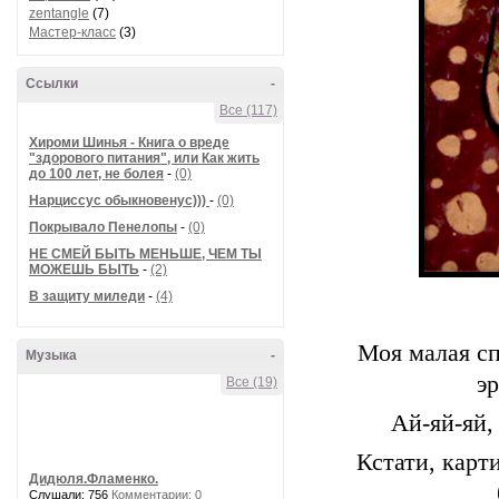
zentangle
(7)
Мастер-класс
(3)
Ссылки
-
Все (117)
Хироми Шинья - Книга о вреде
"здорового питания", или Как жить
до 100 лет, не болея
-
(0)
Нарциссус обыкновенус)))
-
(0)
Покрывало Пенелопы
-
(0)
НЕ СМЕЙ БЫТЬ МЕНЬШЕ, ЧЕМ ТЫ
МОЖЕШЬ БЫТЬ
-
(2)
В защиту миледи
-
(4)
Моя малая сп
Музыка
-
э
Все (19)
Ай-яй-яй, 
Кстати, карт
Дидюля.Фламенко.
Слушали: 756
Комментарии: 0