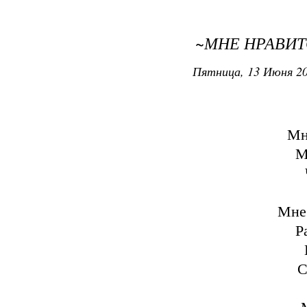
~МНЕ НРАВИТ
Пятница, 13 Июня 20
Мн
М
Мне 
Р
С