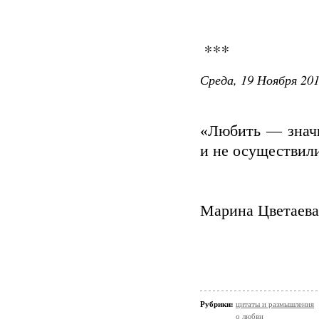
***
Среда, 19 Ноября 201
«Любить — значи
и не осуществил
Марина Цветаева
Рубрики:
цитаты и размышления
о любви