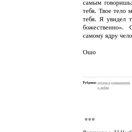
самым говоришь:
тебя. Твое тело 
тебя. Я увидел 
божественно». 
самому ядру чело
Ошо
Рубрики:
цитаты и размышления
о любви
***
Воскресенье, 23 Нояб