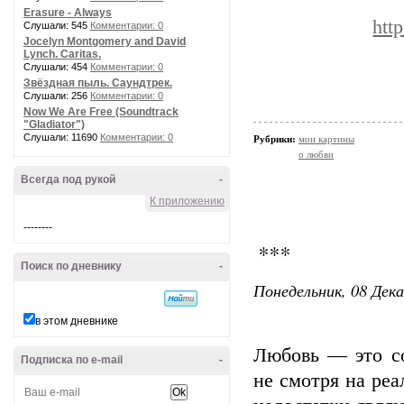
Erasure - Always
htt
Слушали: 545
Комментарии: 0
Jocelyn Montgomery and David
Lynch. Caritas.
Слушали: 454
Комментарии: 0
Звёздная пыль. Саундтрек.
Слушали: 256
Комментарии: 0
Now We Are Free (Soundtrack
"Gladiator")
Слушали: 11690
Комментарии: 0
Рубрики:
мои картины
о любви
Всегда под рукой
-
К приложению
--------
***
Поиск по дневнику
-
Понедельник, 08 Дека
в этом дневнике
Любовь — это со
Подписка по e-mail
-
не смотря на реа