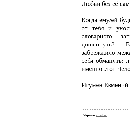
Любви без её са
Когда ему/ей буд
от тебя и унос
словарного за
дошепнуть?... 
забрежжило межд
себя обмануть: 
именно этот Чело
Игумен Евмений
Рубрики:
о любви