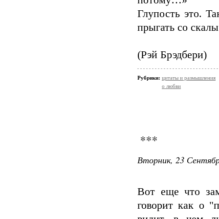
потому…»
Глупость это. Т
прыгать со скалы
(Рэй Брэдбери)
Рубрики:
цитаты и размышления
о любви
***
Вторник, 23 Сентябр
Вот еще что за
говорит как о "