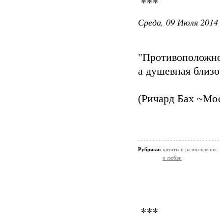
***
Среда, 09 Июля 2014 
"Противоположно
а душевная близо
(Ричард Бах ~Мос
Рубрики:
цитаты и размышления
о любви
***