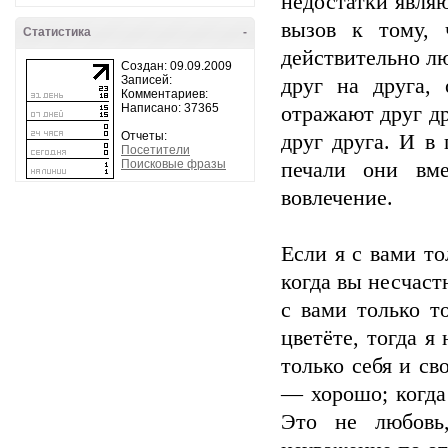
недостатки явля
вызов к тому, 
Статистика
-
действительно лю
Создан: 09.09.2009
Записей:
друг на друга, 
Комментариев:
Написано: 37365
отражают друг д
Отчеты:
друг друга. И в
Посетители
Поисковые фразы
печали они вме
вовлечение.
Если я с вами то
когда вы несчаст
с вами только то
цветёте, тогда я
только себя и св
— хорошо; когда
Это не любовь,