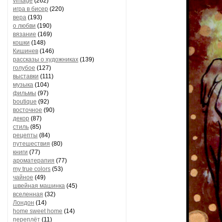
vintage
(262)
игра в бисер
(220)
вера
(193)
о любви
(190)
вязание
(169)
кошки
(148)
Кишинев
(146)
рассказы о художниках
(139)
голубое
(127)
выставки
(111)
музыка
(104)
фильмы
(97)
boutique
(92)
восточное
(90)
декор
(87)
стиль
(85)
рецепты
(84)
путешествия
(80)
книги
(77)
ароматерапия
(77)
my true colors
(53)
чайное
(49)
швейная машинка
(45)
вселенная
(32)
Лондон
(14)
home sweet home
(14)
переплёт
(11)