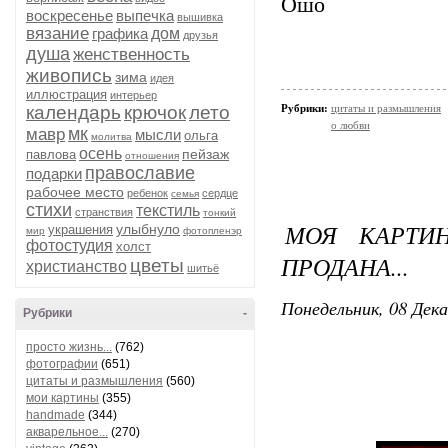
Ошо
воскресенье
выпечка
вышивка
вязание
графика
дом
друзья
душа
женственность
живопись
зима
идея
иллюстрация
интерьер
календарь
крючок
лето
Рубрики:
цитаты и размышления
о любви
мк
мавр
мысли
ольга
молитва
осень
пейзаж
павлова
отношения
православие
подарки
рабочее место
ребенок
сердце
семья
стихи
текстиль
странствия
тонкий
МОЯ КАРТИН
улыбнуло
украшения
мир
фотопленэр
фотостудия
холст
ПРОДАНА...
цветы
христианство
шитьё
Понедельник, 08 Дека
Рубрики
-
просто жизнь...
(762)
фотографии
(651)
цитаты и размышления
(560)
мои картины
(355)
handmade
(344)
акварельное...
(270)