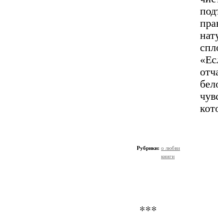
под
пра
нат
спл
«Ес
от
бе
чув
кот
Рубрики:
о любви
книги
***