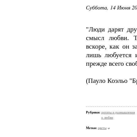
Суббота, 14 Июня 20
"Люди дарят дру
смысл любви. Т
вскоре, как он з
лишь любуется и
прежде всего сво
(Пауло Коэльо "Б
Рубрики:
цитаты и размышления
о любви
Метки:
цветы