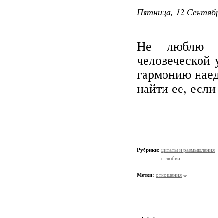
Пятница, 12 Сентябр
Не люблю с
человеческой 
гармонию наед
найти ее, если
Рубрики:
цитаты и размышления
о любви
Метки:
отношения