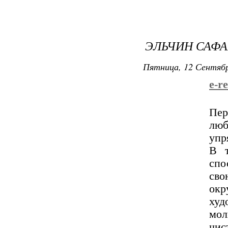
ЭЛЬЧИН САФА
Пятница, 12 Сентябр
e-r
Пер
люб
упр
В т
спо
св
ок
ху
мол
чис