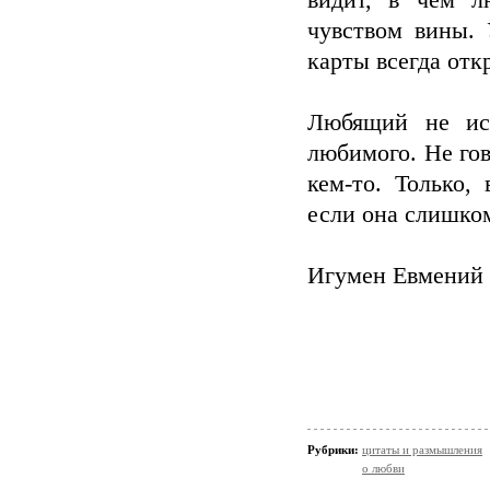
видит, в чем л
чувством вины. 
карты всегда откр
Любящий не исп
любимого. Не гов
кем-то. Только,
если она слишко
Игумен Евмений
Рубрики:
цитаты и размышления
о любви