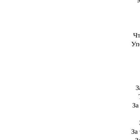
Чт
Уп
З
За
За