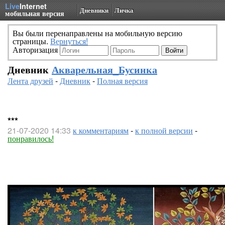
Live
Internet
Дневники
Личка
мобильная версия
Вы были перенаправлены на мобильную версию
страницы.
Вернуться!
Авторизация
Дневник
Акварельная_Бусинка
Лента друзей
-
Дневник
-
Полная версия
***
21-07-2020 14:33
к комментариям
-
к полной версии
-
понравилось!