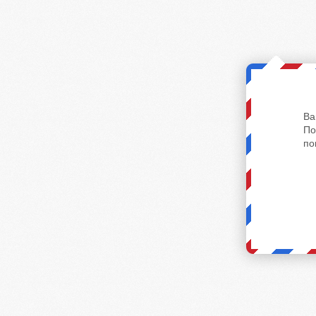
Ва
По
по