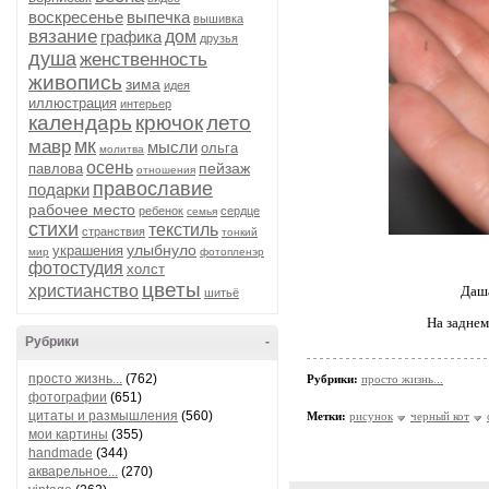
воскресенье
выпечка
вышивка
вязание
графика
дом
друзья
душа
женственность
живопись
зима
идея
иллюстрация
интерьер
календарь
крючок
лето
мк
мавр
мысли
ольга
молитва
осень
пейзаж
павлова
отношения
православие
подарки
рабочее место
ребенок
сердце
семья
стихи
текстиль
странствия
тонкий
улыбнуло
украшения
мир
фотопленэр
фотостудия
холст
цветы
христианство
Даша
шитьё
На заднем
Рубрики
-
просто жизнь...
(762)
Рубрики:
просто жизнь...
фотографии
(651)
цитаты и размышления
(560)
Метки:
рисунок
черный кот
мои картины
(355)
handmade
(344)
акварельное...
(270)