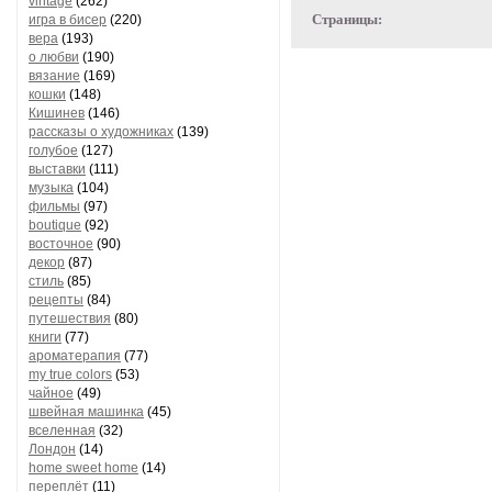
vintage
(262)
Страницы:
игра в бисер
(220)
вера
(193)
о любви
(190)
вязание
(169)
кошки
(148)
Кишинев
(146)
рассказы о художниках
(139)
голубое
(127)
выставки
(111)
музыка
(104)
фильмы
(97)
boutique
(92)
восточное
(90)
декор
(87)
стиль
(85)
рецепты
(84)
путешествия
(80)
книги
(77)
ароматерапия
(77)
my true colors
(53)
чайное
(49)
швейная машинка
(45)
вселенная
(32)
Лондон
(14)
home sweet home
(14)
переплёт
(11)