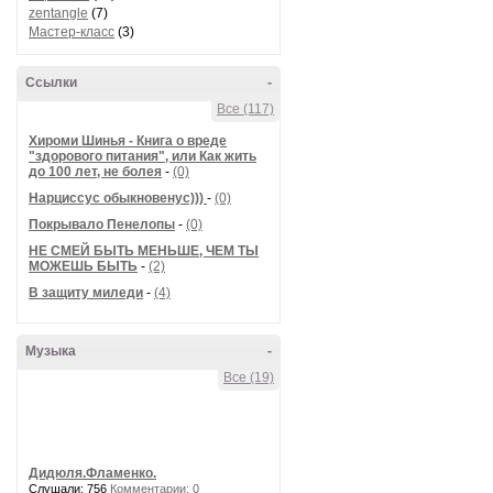
zentangle
(7)
Мастер-класс
(3)
Ссылки
-
Все (117)
Хироми Шинья - Книга о вреде
"здорового питания", или Как жить
до 100 лет, не болея
-
(0)
Нарциссус обыкновенус)))
-
(0)
Покрывало Пенелопы
-
(0)
НЕ СМЕЙ БЫТЬ МЕНЬШЕ, ЧЕМ ТЫ
МОЖЕШЬ БЫТЬ
-
(2)
В защиту миледи
-
(4)
Музыка
-
Все (19)
Дидюля.Фламенко.
Слушали: 756
Комментарии: 0