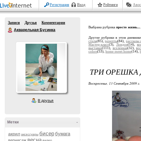
Регистрация
Вход
Рейтинги
Авос
Записи
Друзья
Комментарии
Выбрана рубрика
просто жизнь...
.
Акварельная Бусинка
Другие рубрики в этом дневник
стиль
(85),
рецепты
(84),
рассказы
Мастер-класс
(3),
Лондон
(14),
ко
выставки
(111),
вселенная
(32),
во
colors
(53),
home sweet home
(14),
ТРИ ОРЕШКА
Воскресенье, 13 Сентября 2009 г.
В друзья
Метки
-
бисер
бумага
акрил
аксессуары
весна
вернисаж
видео