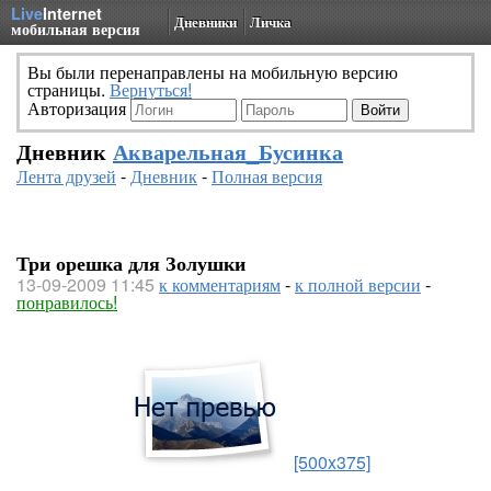
Live
Internet
Дневники
Личка
мобильная версия
Вы были перенаправлены на мобильную версию
страницы.
Вернуться!
Авторизация
Дневник
Акварельная_Бусинка
Лента друзей
-
Дневник
-
Полная версия
Три орешка для Золушки
13-09-2009 11:45
к комментариям
-
к полной версии
-
понравилось!
[500x375]