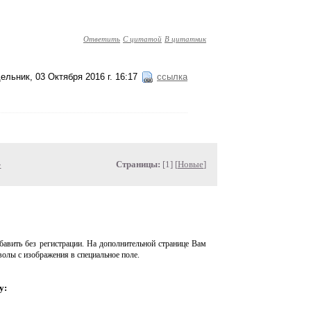
Ответить
С цитатой
В цитатник
ельник, 03 Октября 2016 г. 16:17
ссылка
»
Страницы:
[1] [
Новые
]
авить без регистрации. На дополнительной странице Вам
волы с изображения в специальное поле.
у: