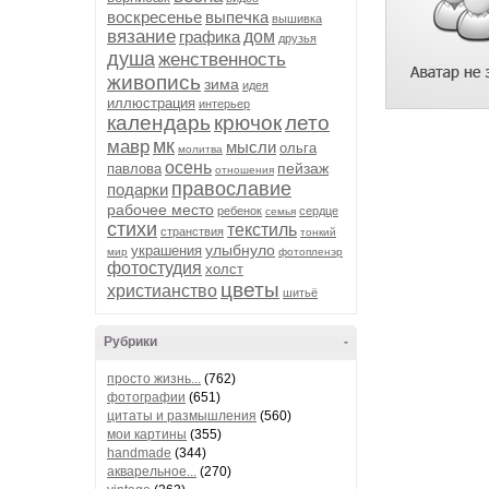
воскресенье
выпечка
вышивка
вязание
графика
дом
друзья
душа
женственность
живопись
зима
идея
иллюстрация
интерьер
календарь
крючок
лето
мк
мавр
мысли
ольга
молитва
осень
пейзаж
павлова
отношения
православие
подарки
рабочее место
ребенок
сердце
семья
стихи
текстиль
странствия
тонкий
улыбнуло
украшения
мир
фотопленэр
фотостудия
холст
цветы
христианство
шитьё
Рубрики
-
просто жизнь...
(762)
фотографии
(651)
цитаты и размышления
(560)
мои картины
(355)
handmade
(344)
акварельное...
(270)