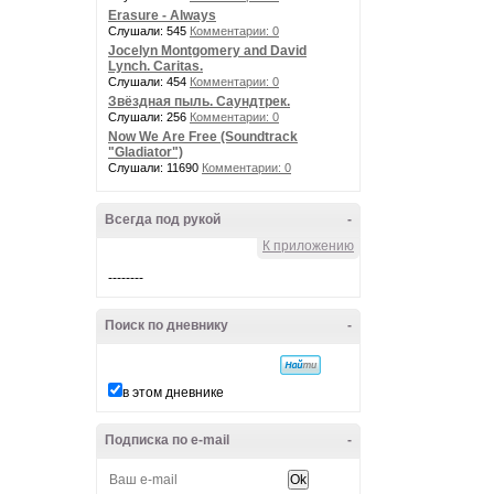
Erasure - Always
Слушали: 545
Комментарии: 0
Jocelyn Montgomery and David
Lynch. Caritas.
Слушали: 454
Комментарии: 0
Звёздная пыль. Саундтрек.
Слушали: 256
Комментарии: 0
Now We Are Free (Soundtrack
"Gladiator")
Слушали: 11690
Комментарии: 0
Всегда под рукой
-
К приложению
--------
Поиск по дневнику
-
в этом дневнике
Подписка по e-mail
-