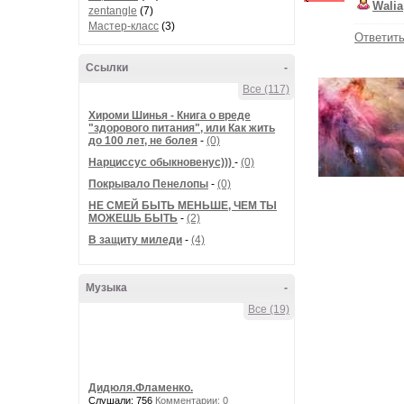
Walia
zentangle
(7)
Мастер-класс
(3)
Ответит
Ссылки
-
Все (117)
Хироми Шинья - Книга о вреде
"здорового питания", или Как жить
до 100 лет, не болея
-
(0)
Нарциссус обыкновенус)))
-
(0)
Покрывало Пенелопы
-
(0)
НЕ СМЕЙ БЫТЬ МЕНЬШЕ, ЧЕМ ТЫ
МОЖЕШЬ БЫТЬ
-
(2)
В защиту миледи
-
(4)
Музыка
-
Все (19)
Дидюля.Фламенко.
Слушали: 756
Комментарии: 0