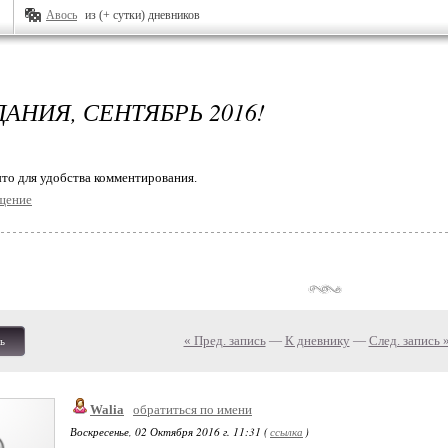
Авось
из (+ сутки) дневников
АНИЯ, СЕНТЯБРЬ 2016!
то для удобства комментирования.
щение
« Пред. запись
—
К дневнику
—
След. запись 
ь
Walia
обратиться по имени
Воскресенье, 02 Октября 2016 г. 11:31 (
ссылка
)