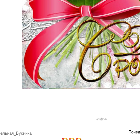
Понед
рельная_Бусинка