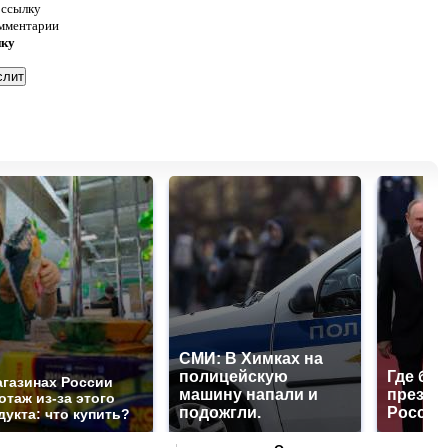
 ссылку
омментарии
нку
СМИ: В Химках на
полицейскую
Где буд
агазинах России
машину напали и
презид
отаж из-за этого
подожгли.
России
дукта: что купить?