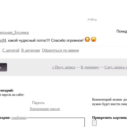
Понед
рельная_Бусинка
y24
, какой чудесный лотос!!! Спасибо огромное!
ь
С цитатой
В цитатник
Обратиться по имени
« Пред. запись
—
К дневнику
—
След. запись 
ь
ентарий:
 пароль на сайте:
Комментарий можно доб
нужно будет ввести сим
Напоминание пароля
тария:
смайлики
Прикрепить картинк