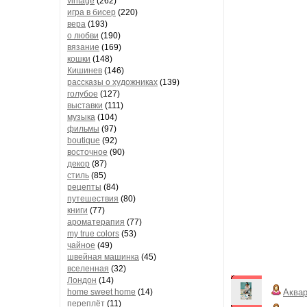
vintage
(262)
игра в бисер
(220)
вера
(193)
о любви
(190)
вязание
(169)
кошки
(148)
Кишинев
(146)
рассказы о художниках
(139)
голубое
(127)
выставки
(111)
музыка
(104)
фильмы
(97)
boutique
(92)
восточное
(90)
декор
(87)
стиль
(85)
рецепты
(84)
путешествия
(80)
книги
(77)
ароматерапия
(77)
my true colors
(53)
чайное
(49)
швейная машинка
(45)
вселенная
(32)
Лондон
(14)
home sweet home
(14)
Аква
переплёт
(11)