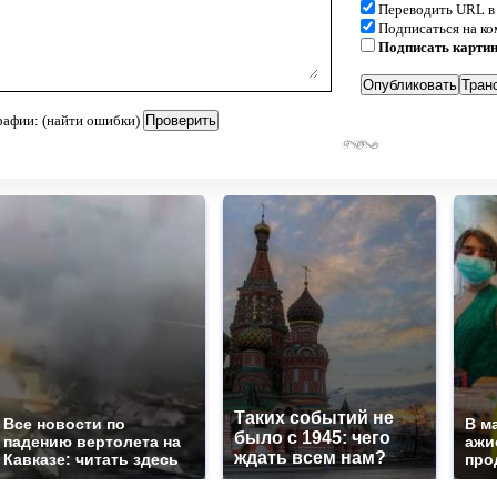
Переводить URL в
Подписаться на к
Подписать карти
рафии: (найти ошибки)
Таких событий не
Все новости по
В м
было с 1945: чего
падению вертолета на
ажи
ждать всем нам?
Кавказе: читать здесь
про