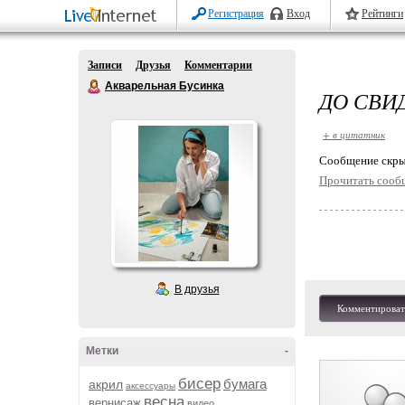
Регистрация
Вход
Рейтинги
Записи
Друзья
Комментарии
Акварельная Бусинка
ДО СВИД
+ в цитатник
Cообщение скры
Прочитать сооб
В друзья
Комментироват
Метки
-
бисер
бумага
акрил
аксессуары
весна
вернисаж
видео