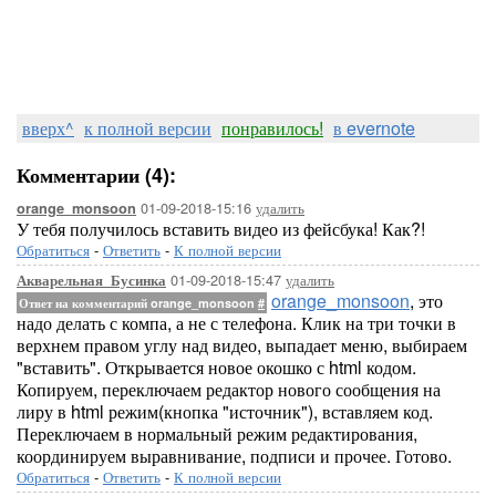
вверх^
к полной версии
понравилось!
в evernote
Комментарии (4):
01-09-2018-15:16
удалить
orange_monsoon
У тебя получилось вставить видео из фейсбука! Как?!
Обратиться
-
Ответить
-
К полной версии
01-09-2018-15:47
удалить
Акварельная_Бусинка
orange_monsoon
, это
Ответ на комментарий orange_monsoon
#
надо делать с компа, а не с телефона. Клик на три точки в
верхнем правом углу над видео, выпадает меню, выбираем
"вставить". Открывается новое окошко с html кодом.
Копируем, переключаем редактор нового сообщения на
лиру в html режим(кнопка "источник"), вставляем код.
Переключаем в нормальный режим редактирования,
координируем выравнивание, подписи и прочее. Готово.
Обратиться
-
Ответить
-
К полной версии