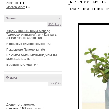
растений из пл
zentangle
(7)
Мастер-класс
(3)
пластика, плюс о
Ссылки
-
Все (117)
Хироми Шинья - Книга о вреде
"здорового питания", или Как жить
до 100 лет, не болея
-
(0)
Нарциссус обыкновенус)))
-
(0)
Покрывало Пенелопы
-
(0)
НЕ СМЕЙ БЫТЬ МЕНЬШЕ, ЧЕМ ТЫ
МОЖЕШЬ БЫТЬ
-
(2)
В защиту миледи
-
(4)
Музыка
-
Все (19)
Дидюля.Фламенко.
Слушали: 756
Комментарии: 0