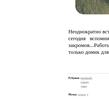
Неоднократно вс
сегодня вспомн
закромов...Работы
только домик для
Рубрики:
handmade
vintage
декор
Метки:
серьги