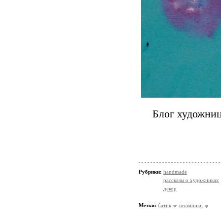
Блог художни
Рубрики:
handmade
рассказы о художниках
декор
Метки:
батик
штампики