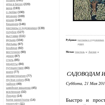
vintage
(262)
игра в бисер
(220)
вера
(193)
о любви
(190)
вязание
(169)
кошки
(148)
Кишинев
(146)
рассказы о художниках
(139)
голубое
(127)
выставки
(111)
музыка
(104)
Рубрики:
рассказы о художниках
фильмы
(97)
декор
boutique
(92)
восточное
(90)
Метки:
текстиль
Англия
декор
(87)
стиль
(85)
рецепты
(84)
путешествия
(80)
САДОВОДАМ И
книги
(77)
ароматерапия
(77)
my true colors
(53)
Суббота, 21 Мая 201
чайное
(49)
швейная машинка
(45)
вселенная
(32)
Лондон
(14)
Быстро и прос
home sweet home
(14)
переплёт
(11)