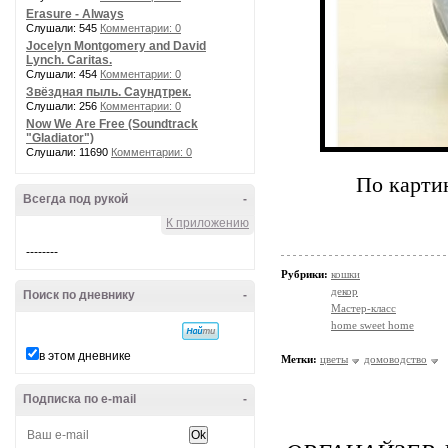
Erasure - Always
Слушали: 545
Комментарии: 0
Jocelyn Montgomery and David
Lynch. Caritas.
Слушали: 454
Комментарии: 0
Звёздная пыль. Саундтрек.
Слушали: 256
Комментарии: 0
Now We Are Free (Soundtrack
"Gladiator")
Слушали: 11690
Комментарии: 0
По карти
Всегда под рукой
-
К приложению
--------
Рубрики:
кошки
декор
Поиск по дневнику
-
Мастер-класс
home sweet home
в этом дневнике
Метки:
цветы
домоводство
Подписка по e-mail
-