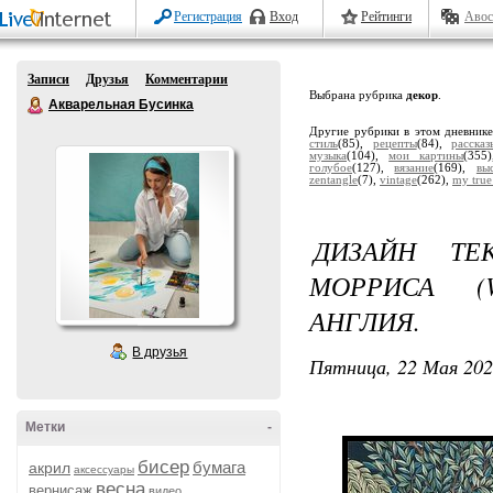
Регистрация
Вход
Рейтинги
Авос
Записи
Друзья
Комментарии
Выбрана рубрика
декор
.
Акварельная Бусинка
Другие рубрики в этом дневник
стиль
(85),
рецепты
(84),
расска
музыка
(104),
мои картины
(355
голубое
(127),
вязание
(169),
вы
zentangle
(7),
vintage
(262),
my true
ДИЗАЙН ТЕ
МОРРИСА (W
АНГЛИЯ.
В друзья
Пятница, 22 Мая 202
Метки
-
бисер
бумага
акрил
аксессуары
весна
вернисаж
видео