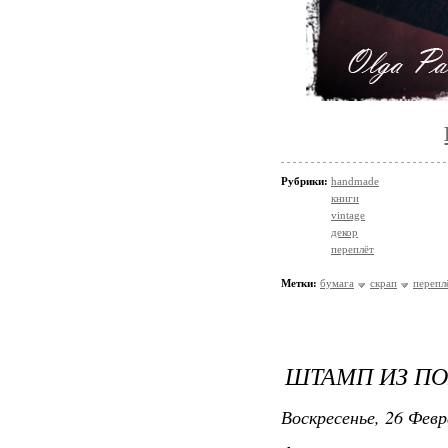
Рубрики:
handmade
книги
vintage
декор
переплёт
Метки:
бумага
скрап
перепл
ШТАМП ИЗ П
Воскресенье, 26 Февр