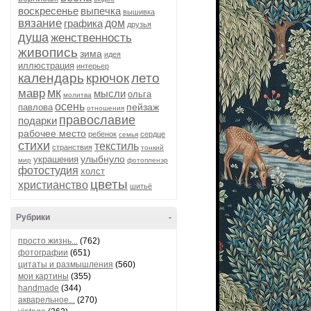
воскресенье
выпечка
вышивка
вязание
графика
дом
друзья
душа
женственность
живопись
зима
идея
иллюстрация
интерьер
календарь
крючок
лето
мк
мавр
мысли
ольга
молитва
осень
пейзаж
павлова
отношения
православие
подарки
рабочее место
ребенок
сердце
семья
стихи
текстиль
странствия
тонкий
улыбнуло
украшения
мир
фотопленэр
фотостудия
холст
цветы
христианство
шитьё
Рубрики
-
просто жизнь...
(762)
фотографии
(651)
цитаты и размышления
(560)
мои картины
(355)
handmade
(344)
акварельное...
(270)