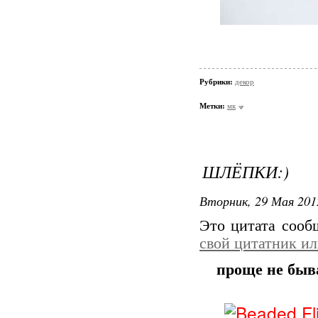
Рубрики:
декор
Метки:
мк
ШЛЁПКИ:)
Вторник, 29 Мая 201
Это цитата соо
свой цитатник и
проще не бывае