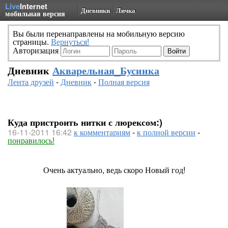
Live
Internet
Дневники
Личка
мобильная версия
Вы были перенаправлены на мобильную версию
страницы.
Вернуться!
Авторизация
Дневник
Акварельная_Бусинка
Лента друзей
-
Дневник
-
Полная версия
Куда пристроить нитки с люрексом:)
16-11-2011 16:42
к комментариям
-
к полной версии
-
понравилось!
Очень актуально, ведь скоро Новый год!