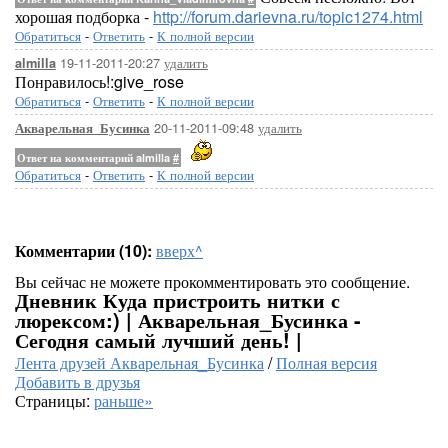
хорошая подборка -
http://forum.darievna.ru/topic1274.html
Обратиться
-
Ответить
-
К полной версии
19-11-2011-20:27
удалить
almilla
Понравилось!:give_rose
Обратиться
-
Ответить
-
К полной версии
20-11-2011-09:48
удалить
Акварельная_Бусинка
Ответ на комментарий almilla
#
Обратиться
-
Ответить
-
К полной версии
Комментарии (10):
вверх^
Вы сейчас не можете прокомментировать это сообщение.
Дневник Куда пристроить нитки с
люрексом:) | Акварельная_Бусинка -
Сегодня самый лучший день! |
Лента друзей Акварельная_Бусинка
/
Полная версия
Добавить в друзья
Страницы:
раньше»