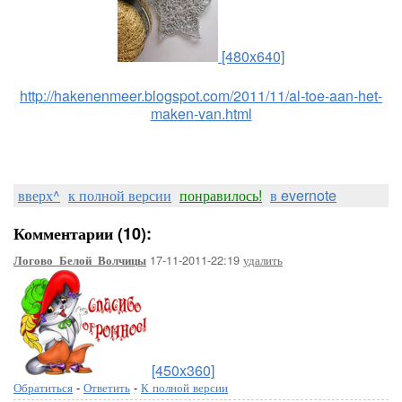
[480x640]
http://hakenenmeer.blogspot.com/2011/11/al-toe-aan-het-
maken-van.html
вверх^
к полной версии
понравилось!
в evernote
Комментарии (10):
17-11-2011-22:19
удалить
Логово_Белой_Волчицы
[450x360]
Обратиться
-
Ответить
-
К полной версии