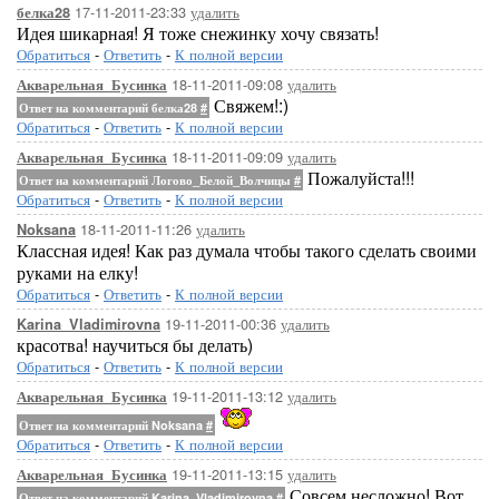
17-11-2011-23:33
удалить
белка28
Идея шикарная! Я тоже снежинку хочу связать!
Обратиться
-
Ответить
-
К полной версии
18-11-2011-09:08
удалить
Акварельная_Бусинка
Свяжем!:)
Ответ на комментарий белка28
#
Обратиться
-
Ответить
-
К полной версии
18-11-2011-09:09
удалить
Акварельная_Бусинка
Пожалуйста!!!
Ответ на комментарий Логово_Белой_Волчицы
#
Обратиться
-
Ответить
-
К полной версии
18-11-2011-11:26
удалить
Noksana
Классная идея! Как раз думала чтобы такого сделать своими
руками на елку!
Обратиться
-
Ответить
-
К полной версии
19-11-2011-00:36
удалить
Karina_Vladimirovna
красотва! научиться бы делать)
Обратиться
-
Ответить
-
К полной версии
19-11-2011-13:12
удалить
Акварельная_Бусинка
Ответ на комментарий Noksana
#
Обратиться
-
Ответить
-
К полной версии
19-11-2011-13:15
удалить
Акварельная_Бусинка
Совсем несложно! Вот
Ответ на комментарий Karina_Vladimirovna
#