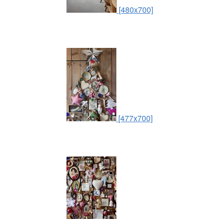
[480x700]
[477x700]