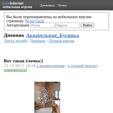
Live
Internet
Дневники
Личка
мобильная версия
Вы были перенаправлены на мобильную версию
страницы.
Вернуться!
Авторизация
Дневник
Акварельная_Бусинка
Лента друзей
-
Дневник
-
Полная версия
Вот такая ёлочка:)
12-12-2011 18:18
к комментариям
-
к полной версии
-
понравилось!