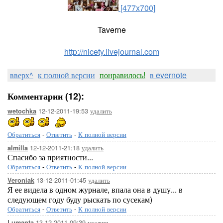
[477x700]
Taverne
http://nicety.livejournal.com
вверх^
к полной версии
понравилось!
в evernote
Комментарии (12):
12-12-2011-19:53
удалить
wetochka
Обратиться
-
Ответить
-
К полной версии
12-12-2011-21:18
удалить
almilla
Спасибо за приятности...
Обратиться
-
Ответить
-
К полной версии
13-12-2011-01:45
удалить
Veroniak
Я ее видела в одном журнале, впала она в душу... в
следующем году буду рыскать по сусекам)
Обратиться
-
Ответить
-
К полной версии
13-12-2011-09:39
удалить
Lumanta