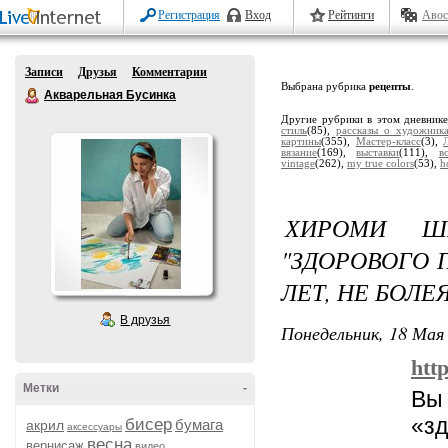
Регистрация
Вход
Рейтинги
Авос
Записи
Друзья
Комментарии
Выбрана рубрика
рецепты
.
Акварельная Бусинка
Другие рубрики в этом дневник
стиль
(85),
рассказы о художник
картины
(355),
Мастер-класс
(3),
вязание
(169),
выставки
(111),
в
vintage
(262),
my true colors
(53),
h
ХИРОМИ Ш
"ЗДОРОВОГО П
ЛЕТ, НЕ БОЛЕ
В друзья
Понедельник, 18 Мая 
htt
Метки
-
Вы
«з
бисер
бумага
акрил
аксессуары
весна
вернисаж
видео