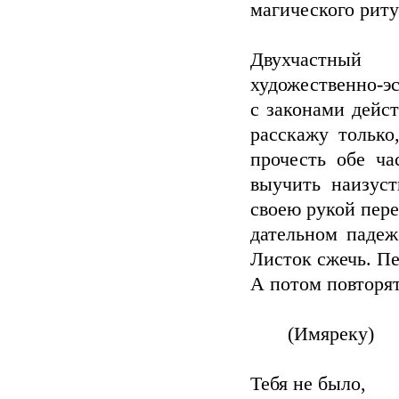
магического риту
Двухчастный
художественно-эс
с законами дейс
расскажу только
прочесть обе ча
выучить наизуст
своею рукой пере
дательном падеж
Листок сжечь. П
А потом повторят
(Имяреку)
Тебя не было,