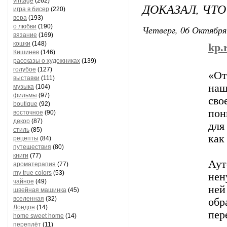
vintage
(262)
ДОКАЗАЛ, ЧТ
игра в бисер
(220)
вера
(193)
о любви
(190)
Четверг, 06 Октября
вязание
(169)
кошки
(148)
kp.
Кишинев
(146)
рассказы о художниках
(139)
голубое
(127)
«От
выставки
(111)
наш
музыка
(104)
фильмы
(97)
сво
boutique
(92)
пон
восточное
(90)
декор
(87)
для
стиль
(85)
как
рецепты
(84)
путешествия
(80)
книги
(77)
Аут
ароматерапия
(77)
my true colors
(53)
нен
чайное
(49)
ней
швейная машинка
(45)
вселенная
(32)
обр
Лондон
(14)
пер
home sweet home
(14)
переплёт
(11)