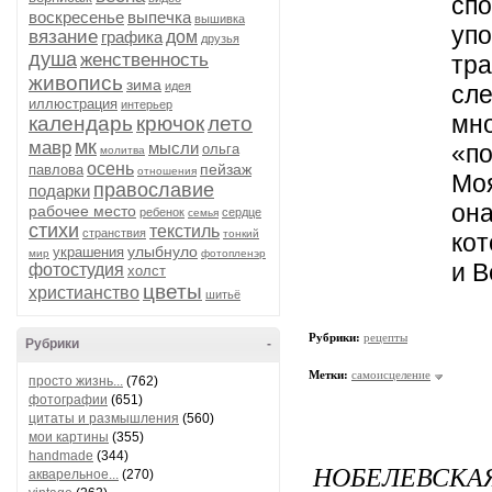
сп
воскресенье
выпечка
вышивка
уп
вязание
графика
дом
друзья
душа
женственность
тр
живопись
зима
идея
сле
иллюстрация
интерьер
мн
календарь
крючок
лето
мк
мавр
мысли
«по
ольга
молитва
осень
пейзаж
павлова
отношения
Мо
православие
подарки
он
рабочее место
ребенок
сердце
семья
стихи
текстиль
странствия
тонкий
кот
улыбнуло
украшения
мир
фотопленэр
и В
фотостудия
холст
цветы
христианство
шитьё
Рубрики:
рецепты
Рубрики
-
Метки:
самоисцеление
просто жизнь...
(762)
фотографии
(651)
цитаты и размышления
(560)
мои картины
(355)
handmade
(344)
НОБЕЛЕВСКАЯ
акварельное...
(270)