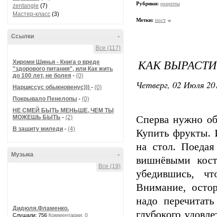
Рубрики:
рецепты
zentangle
(7)
Мастер-класс
(3)
Метки:
пост
Ссылки
-
Все (117)
КАК ВЫРАСТ
Хироми Шинья - Книга о вреде
"здорового питания", или Как жить
до 100 лет, не болея
-
(0)
Четверг, 02 Июля 201
Нарциссус обыкновенус)))
-
(0)
Покрывало Пенелопы
-
(0)
НЕ СМЕЙ БЫТЬ МЕНЬШЕ, ЧЕМ ТЫ
МОЖЕШЬ БЫТЬ
-
(2)
Сперва нужно об
В защиту миледи
-
(4)
Купить фрукты. 
на стол. Поедая
Музыка
-
вишнёвыми кост
Все (19)
убедившись, чт
Внимание, осто
надо перечитат
Дидюля.Фламенко.
глубокого удовле
Слушали: 756
Комментарии: 0