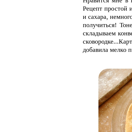
Нравится мне в 
Рецепт простой и
и сахара, немног
получиться! Тон
складываем конв
сковородке...Ка
добавила мелко п