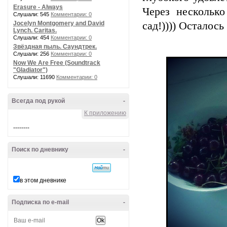
Erasure - Always
Через нескольк
Слушали: 545
Комментарии: 0
Jocelyn Montgomery and David
сад!)))) Осталось
Lynch. Caritas.
Слушали: 454
Комментарии: 0
Звёздная пыль. Саундтрек.
Слушали: 256
Комментарии: 0
Now We Are Free (Soundtrack
"Gladiator")
Слушали: 11690
Комментарии: 0
Всегда под рукой
-
К приложению
--------
Поиск по дневнику
-
в этом дневнике
Подписка по e-mail
-