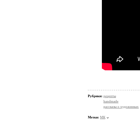
Рубрики:
рецепты
handmade
рассказы о художниках
Метки:
МК