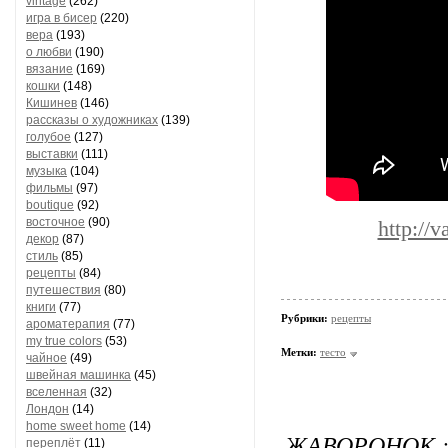
vintage
(262)
игра в бисер
(220)
вера
(193)
о любви
(190)
вязание
(169)
кошки
(148)
Кишинев
(146)
рассказы о художниках
(139)
голубое
(127)
выставки
(111)
музыка
(104)
фильмы
(97)
boutique
(92)
восточное
(90)
http://
декор
(87)
стиль
(85)
рецепты
(84)
путешествия
(80)
книги
(77)
Рубрики:
рецепты
ароматерапия
(77)
my true colors
(53)
Метки:
тесто
чайное
(49)
швейная машинка
(45)
вселенная
(32)
Лондон
(14)
home sweet home
(14)
ЖАВОРОНОК :
переплёт
(11)