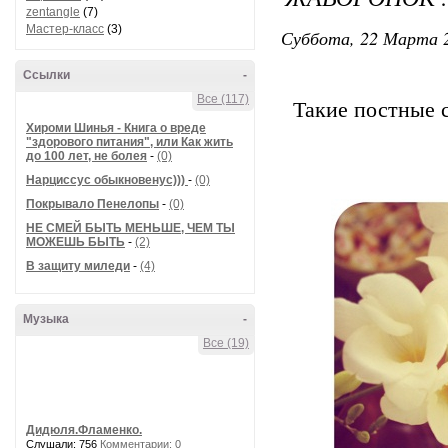
zentangle
(7)
Мастер-класс
(3)
Суббота, 22 Марта 2
Ссылки
-
Все (117)
Такие постные с
Хироми Шинья - Книга о вреде
"здорового питания", или Как жить
до 100 лет, не болея
-
(0)
Нарциссус обыкновенус)))
-
(0)
Покрывало Пенелопы
-
(0)
НЕ СМЕЙ БЫТЬ МЕНЬШЕ, ЧЕМ ТЫ
МОЖЕШЬ БЫТЬ
-
(2)
В защиту миледи
-
(4)
Музыка
-
Все (19)
Дидюля.Фламенко.
Слушали: 756
Комментарии: 0