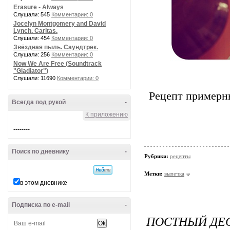
Erasure - Always
Слушали: 545
Комментарии: 0
Jocelyn Montgomery and David
Lynch. Caritas.
Слушали: 454
Комментарии: 0
Звёздная пыль. Саундтрек.
Слушали: 256
Комментарии: 0
Now We Are Free (Soundtrack
"Gladiator")
Слушали: 11690
Комментарии: 0
Рецепт пример
Всегда под рукой
-
К приложению
--------
Поиск по дневнику
-
Рубрики:
рецепты
Метки:
выпечка
в этом дневнике
Подписка по e-mail
-
ПОСТНЫЙ ДЕС