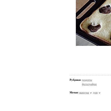
Рубрики:
рецепты
фотографии
Метки:
выпечка
дом