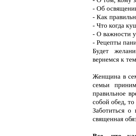
- О том, кому 
- Об освящени
- Как правиль
- Что когда ку
- О важности 
- Рецепты пани
Будет желан
вернемся к те
Женщина в сем
семьи приним
правильное вр
собой обед, то
Заботиться о 
священная обя