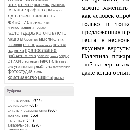
воскресенье
выпечка
вышивка
можно заменить 
вязание
графика
дом
друзья
как человек опро
душа
женственность
живопись
зима
только в тонк
идея
иллюстрация
интерьер
предложенная в р
календарь
крючок
лето
мк
мавр
мысли
теста, в нескол
ольга
молитва
осень
пейзаж
павлова
отношения
вкусные вертуты
православие
подарки
Налепила, пожар
рабочее место
ребенок
сердце
семья
стихи
текстиль
странствия
тонкий
ещё на вернисаж
улыбнуло
украшения
мир
фотопленэр
фотостудия
даже когда остыну
холст
цветы
христианство
шитьё
Рубрики
-
просто жизнь...
(762)
фотографии
(651)
цитаты и размышления
(560)
мои картины
(355)
handmade
(344)
акварельное...
(270)