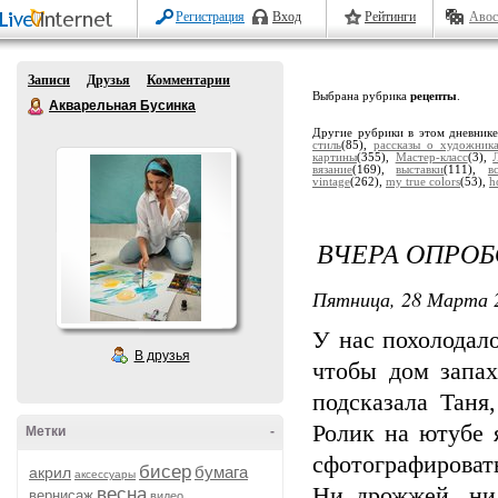
Регистрация
Вход
Рейтинги
Авос
Записи
Друзья
Комментарии
Выбрана рубрика
рецепты
.
Акварельная Бусинка
Другие рубрики в этом дневник
стиль
(85),
рассказы о художник
картины
(355),
Мастер-класс
(3),
вязание
(169),
выставки
(111),
в
vintage
(262),
my true colors
(53),
h
ВЧЕРА ОПРОБ
Пятница, 28 Марта 2
У нас похолодало
В друзья
чтобы дом запа
подсказала Таня
Ролик на ютубе 
Метки
-
сфотографировать
бисер
бумага
акрил
аксессуары
Ни дрожжей, ни
весна
вернисаж
видео