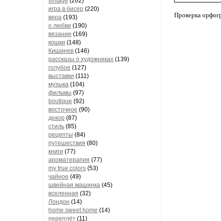
vintage
(262)
игра в бисер
(220)
Проверка орфог
вера
(193)
о любви
(190)
вязание
(169)
кошки
(148)
Кишинев
(146)
рассказы о художниках
(139)
голубое
(127)
выставки
(111)
музыка
(104)
фильмы
(97)
boutique
(92)
восточное
(90)
декор
(87)
стиль
(85)
рецепты
(84)
путешествия
(80)
книги
(77)
ароматерапия
(77)
my true colors
(53)
чайное
(49)
швейная машинка
(45)
вселенная
(32)
Лондон
(14)
home sweet home
(14)
переплёт
(11)