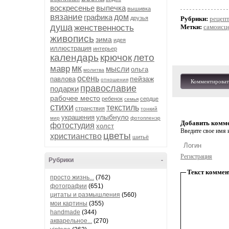
воскресенье
выпечка
вышивка
вязание
графика
дом
друзья
Рубрики:
рецеп
душа
женственность
Метки:
самоисц
живопись
зима
идея
иллюстрация
интерьер
календарь
крючок
лето
мк
мавр
мысли
ольга
молитва
осень
пейзаж
павлова
отношения
Комментироват
православие
подарки
рабочее место
ребенок
сердце
семья
стихи
текстиль
странствия
тонкий
улыбнуло
украшения
мир
фотопленэр
Добавить комм
фотостудия
холст
Введите свое имя и
цветы
христианство
шитьё
Регистрация
Рубрики
-
Текст коммен
просто жизнь...
(762)
фотографии
(651)
цитаты и размышления
(560)
мои картины
(355)
handmade
(344)
акварельное...
(270)