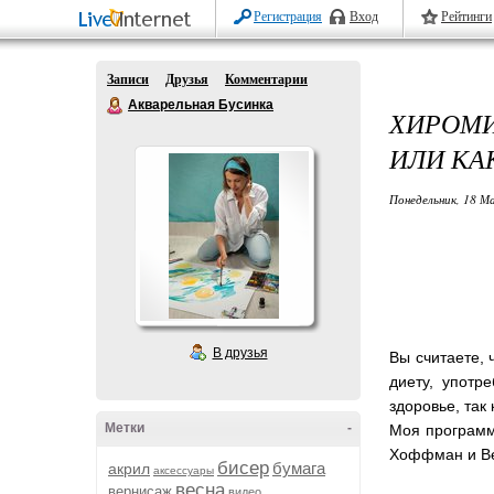
Регистрация
Вход
Рейтинги
Записи
Друзья
Комментарии
Акварельная Бусинка
ХИРОМИ
ИЛИ КАК
Понедельник, 18 Ма
В друзья
Вы считаете,
диету, употр
здоровье, так
Метки
-
Моя программ
Хоффман и Ве
бисер
бумага
акрил
аксессуары
весна
вернисаж
видео