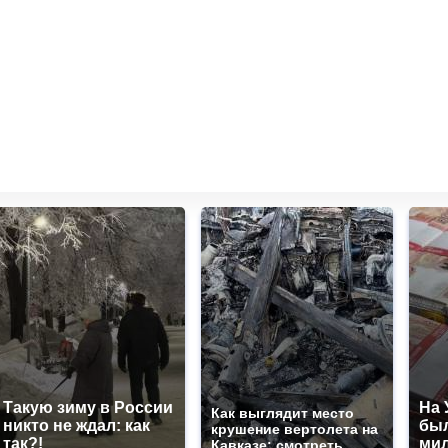
Такую зиму в России
На 
Как выглядит место
никто не ждал: как
был
крушение вертолета на
так?!
мил
Кавказе: смотреть