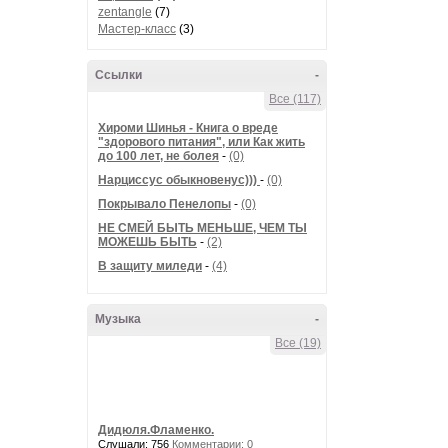
zentangle
(7)
Мастер-класс
(3)
Ссылки
-
Все (117)
Хироми Шинья - Книга о вреде
"здорового питания", или Как жить
до 100 лет, не болея
-
(0)
Нарциссус обыкновенус)))
-
(0)
Покрывало Пенелопы
-
(0)
НЕ СМЕЙ БЫТЬ МЕНЬШЕ, ЧЕМ ТЫ
МОЖЕШЬ БЫТЬ
-
(2)
В защиту миледи
-
(4)
Музыка
-
Все (19)
Дидюля.Фламенко.
Слушали: 756
Комментарии: 0