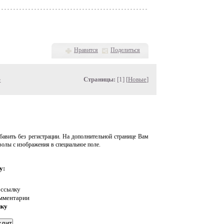
Нравится
Поделиться
»
Страницы:
[1] [
Новые
]
авить без регистрации. На дополнительной странице Вам
волы с изображения в специальное поле.
у:
 ссылку
омментарии
нку