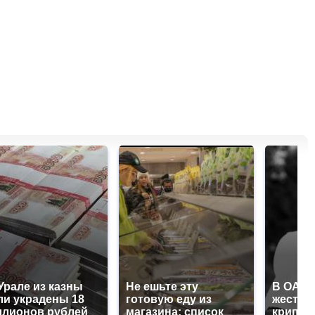
Урале из казны
Не ешьте эту
В ОАЭ 
и украдены 18
готовую еду из
жесток
лионов рублей
магазина: список
крипто