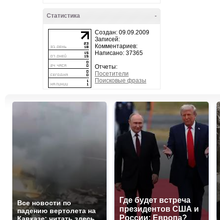
Статистика
-
Создан: 09.09.2009
Записей:
Комментариев:
Написано: 37365
Отчеты:
Посетители
Поисковые фразы
Где будет встреча
Все новости по
президентов США и
падению вертолета на
России: Европа?
Кавказе: читать здесь