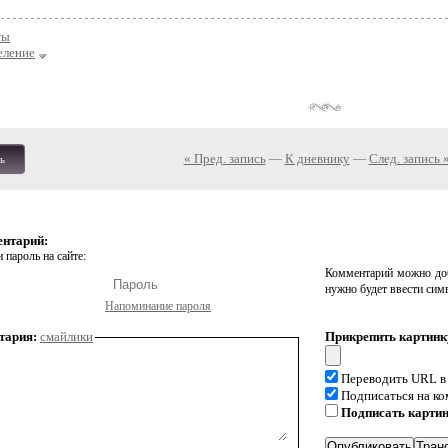
ты
еление
« Пред. запись
—
К дневнику
—
След. запись 
ь
ентарий:
 пароль на сайте:
Комментарий можно доб
нужно будет ввести сим
Напоминание пароля
тария:
смайлики
Прикрепить картинк
Переводить URL в
Подписаться на к
Подписать карти