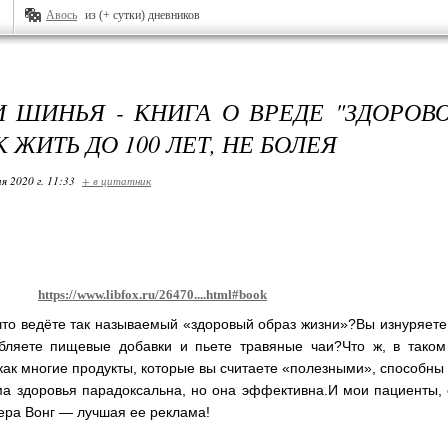
Авось
из (+ сутки) дневников
 ШИНЬЯ - КНИГА О ВРЕДЕ "ЗДОРОВО
 ЖИТЬ ДО 100 ЛЕТ, НЕ БОЛЕЯ
я 2020 г. 11:33
+ в цитатник
https://www.libfox.ru/26470....html#book
 что ведёте так называемый «здоровый образ жизни»?Вы изнуряет
ебляете пищевые добавки и пьете травяные чаи?Что ж, в таком
 как многие продукты, которые вы считаете «полезными», способны
а здоровья парадоксальна, но она эффективна.И мои пациенты, с
ра Вонг — лучшая ее реклама!