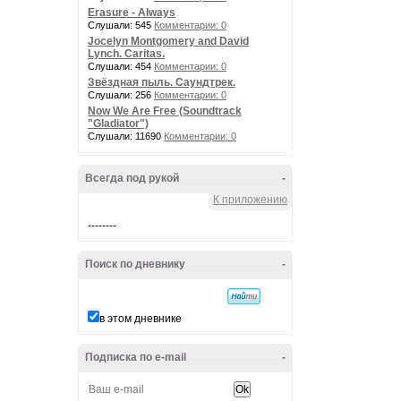
Erasure - Always
Слушали: 545
Комментарии: 0
Jocelyn Montgomery and David
Lynch. Caritas.
Слушали: 454
Комментарии: 0
Звёздная пыль. Саундтрек.
Слушали: 256
Комментарии: 0
Now We Are Free (Soundtrack
"Gladiator")
Слушали: 11690
Комментарии: 0
Всегда под рукой
-
К приложению
--------
Поиск по дневнику
-
в этом дневнике
Подписка по e-mail
-