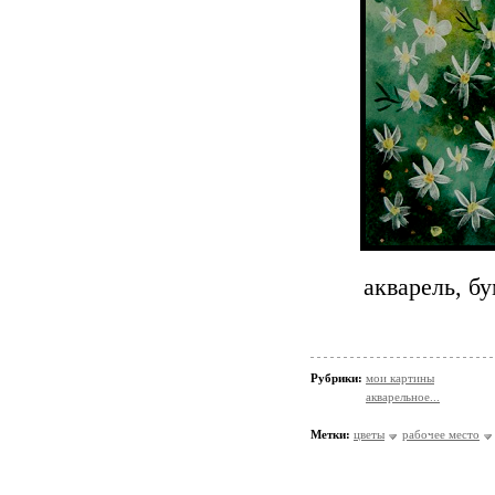
акварель, б
Рубрики:
мои картины
акварельное...
Метки:
цветы
рабочее место