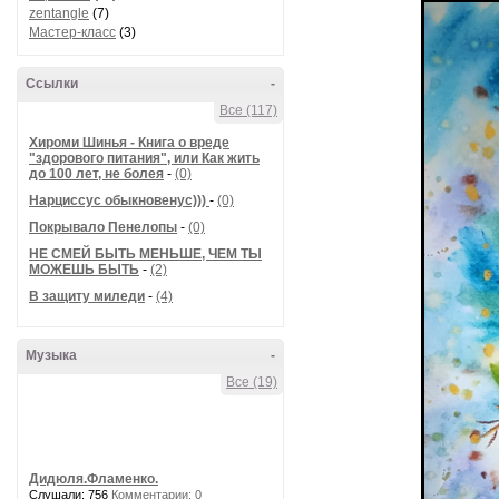
zentangle
(7)
Мастер-класс
(3)
Ссылки
-
Все (117)
Хироми Шинья - Книга о вреде
"здорового питания", или Как жить
до 100 лет, не болея
-
(0)
Нарциссус обыкновенус)))
-
(0)
Покрывало Пенелопы
-
(0)
НЕ СМЕЙ БЫТЬ МЕНЬШЕ, ЧЕМ ТЫ
МОЖЕШЬ БЫТЬ
-
(2)
В защиту миледи
-
(4)
Музыка
-
Все (19)
Дидюля.Фламенко.
Слушали: 756
Комментарии: 0