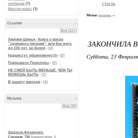
стиль
zentangle
(7)
Мастер-класс
(3)
Метки:
вышивка
Ссылки
-
Все (117)
Хироми Шинья - Книга о вреде
ЗАКОНЧИЛА В
"здорового питания", или Как жить
до 100 лет, не болея
-
(0)
Суббота, 23 Февраля
Нарциссус обыкновенус)))
-
(0)
Покрывало Пенелопы
-
(0)
НЕ СМЕЙ БЫТЬ МЕНЬШЕ, ЧЕМ ТЫ
МОЖЕШЬ БЫТЬ
-
(2)
В защиту миледи
-
(4)
Музыка
-
Все (19)
Дидюля.Фламенко.
Слушали: 756
Комментарии: 0