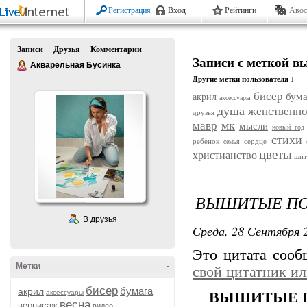
Регистрация
Вход
Рейтинги
Авос
Записи
Друзья
Комментарии
Записи с меткой 
Акварельная Бусинка
Другие метки пользователя ↓
бисер
бума
акрил
аксессуары
душа
женственно
друзья
мк
мавр
мысли
новый год
стихи
ребенок
сердце
семья
цветы
христианство
шит
ВЫШИТЫЕ П
В друзья
Среда, 28 Сентября 2
Это цитата соо
Метки
-
свой цитатник и
бисер
бумага
акрил
аксессуары
ВЫШИТЫЕ П
весна
вернисаж
видео