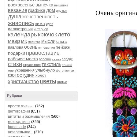
воскресенье
выпечка
вышивка
вязание
графика
дом
друзья
Очень оригин
душа
женственность
живопись
зима
идея
иллюстрация
интерьер
календарь
крючок
лето
мк
мавр
мысли
ольга
молитва
осень
пейзаж
павлова
отношения
православие
подарки
рабочее место
ребенок
сердце
семья
стихи
текстиль
странствия
тонкий
улыбнуло
украшения
мир
фотопленэр
фотостудия
холст
цветы
христианство
шитьё
Рубрики
-
просто жизнь...
(762)
фотографии
(651)
цитаты и размышления
(560)
мои картины
(355)
handmade
(344)
акварельное...
(270)