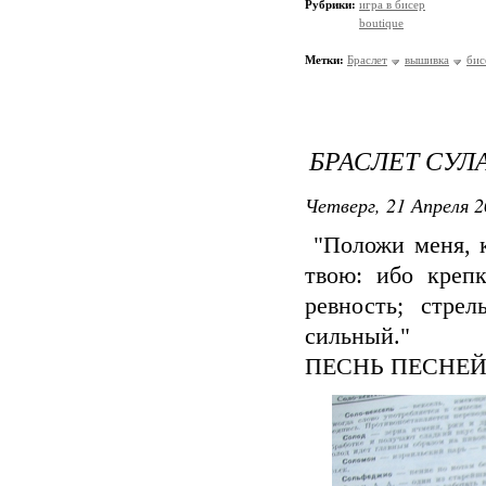
Рубрики:
игра в бисер
boutique
Метки:
Браслет
вышивка
бис
БРАСЛЕТ СУЛ
Четверг, 21 Апреля 2
"Положи меня, к
твою: ибо крепк
ревность; стре
сильный."
ПЕСНЬ ПЕСНЕ