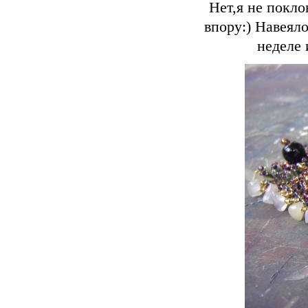
Нет,я не покл
впору:) Навеял
неделе 