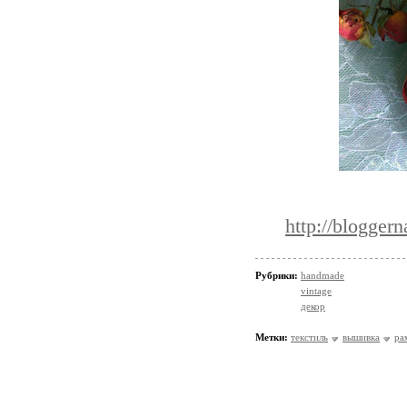
http://blogger
Рубрики:
handmade
vintage
декор
Метки:
текстиль
вышивка
ра