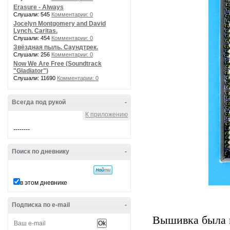
Erasure - Always
Слушали: 545
Комментарии: 0
Jocelyn Montgomery and David
Lynch. Caritas.
Слушали: 454
Комментарии: 0
Звёздная пыль. Саундтрек.
Слушали: 256
Комментарии: 0
Now We Are Free (Soundtrack
"Gladiator")
Слушали: 11690
Комментарии: 0
Всегда под рукой
-
К приложению
--------
Поиск по дневнику
-
в этом дневнике
Подписка по e-mail
-
Вышивка была н