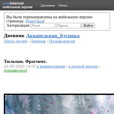
Live
Internet
Дневники
Личка
мобильная версия
Вы были перенаправлены на мобильную версию
страницы.
Вернуться!
Авторизация
Дневник
Акварельная_Бусинка
Лента друзей
-
Дневник
-
Полная версия
Тюльпан. Фрагмент.
02-06-2020 14:00
к комментариям
-
к полной версии
-
понравилось!