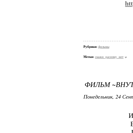
ht
Рубрики:
фильмы
Метки:
скажи_расизму_нет
ФИЛЬМ ~ВНУ
Понедельник, 24 Сент
И