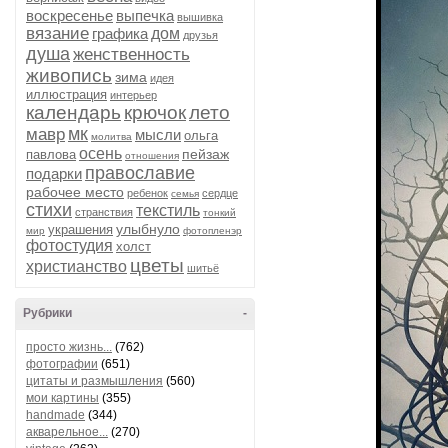
воскресенье
выпечка
вышивка
вязание
графика
дом
друзья
душа
женственность
живопись
зима
идея
иллюстрация
интерьер
календарь
крючок
лето
мк
мавр
мысли
ольга
молитва
осень
пейзаж
павлова
отношения
православие
подарки
рабочее место
ребенок
сердце
семья
стихи
текстиль
странствия
тонкий
улыбнуло
украшения
мир
фотопленэр
фотостудия
холст
цветы
христианство
шитьё
Рубрики
-
просто жизнь...
(762)
фотографии
(651)
цитаты и размышления
(560)
мои картины
(355)
handmade
(344)
акварельное...
(270)