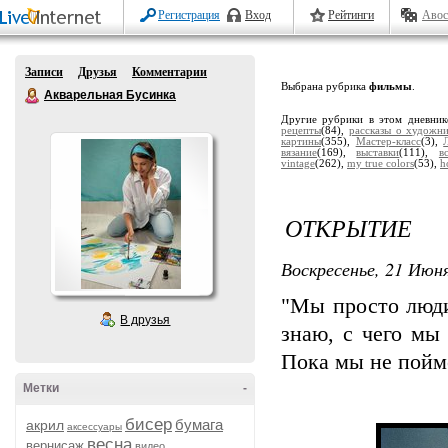
Регистрация
Вход
Рейтинги
Авос
Записи
Друзья
Комментарии
Выбрана рубрика
фильмы
.
Акварельная Бусинка
Другие рубрики в этом дневни
рецепты
(84),
рассказы о художн
картины
(355),
Мастер-класс
(3),
вязание
(169),
выставки
(111),
в
vintage
(262),
my true colors
(53),
h
ОТКРЫТИЕ
Воскресенье, 21 Июня
"Мы просто люди
В друзья
знаю, с чего мы
Пока мы не пойме
Метки
-
бисер
бумага
акрил
аксессуары
весна
вернисаж
видео