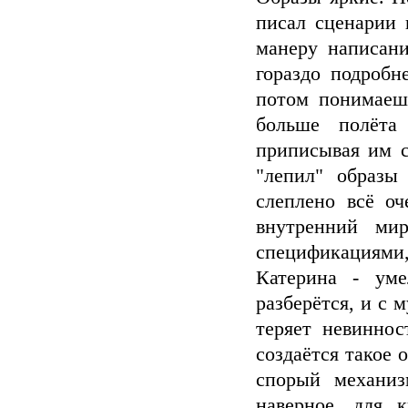
писал сценарии 
манеру написани
гораздо подробн
потом понимаеш
больше полёта
приписывая им с
"лепил" образы
слеплено всё о
внутренний ми
спецификациями
Катерина - уме
разберётся, и с 
теряет невиннос
создаётся такое 
спорый механиз
наверное, для 