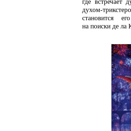
где встречает 
духом-трикстеро
становится ег
на поиски де ла 