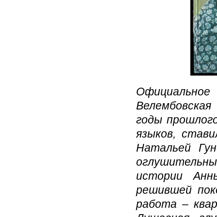
Официальное
Велембовская
годы прошлого
языков, став
Натальей Гун
оглушительны
истории Анны
решившей пок
работа – квар