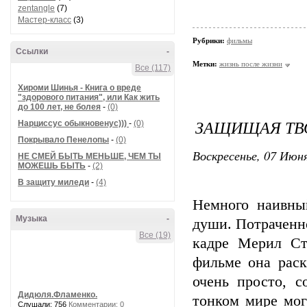
zentangle
(7)
Мастер-класс
(3)
Рубрики:
фильмы
Ссылки
-
Метки:
жизнь после жизни
Все (117)
Хироми Шинья - Книга о вреде
"здорового питания", или Как жить
до 100 лет, не болея
-
(0)
ЗАЩИЩАЯ ТВ
Нарциссус обыкновенус)))
-
(0)
Покрывало Пенелопы
-
(0)
Воскресенье, 07 Июня
НЕ СМЕЙ БЫТЬ МЕНЬШЕ, ЧЕМ ТЫ
МОЖЕШЬ БЫТЬ
-
(2)
В защиту миледи
-
(4)
Немного наивны
Музыка
-
души. Потраченно
Все (19)
кадре Мерил Ст
фильме она раск
очень просто, с
Дидюля.Фламенко.
тонком мире мог
Слушали: 756
Комментарии: 0