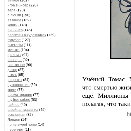
vintage
(262)
игра в бисер
(220)
вера
(193)
о любви
(190)
вязание
(169)
кошки
(148)
Кишинев
(146)
рассказы о художниках
(139)
голубое
(127)
выставки
(111)
музыка
(104)
фильмы
(97)
boutique
(92)
восточное
(90)
декор
(87)
стиль
(85)
Учёный Томас Х
рецепты
(84)
путешествия
(80)
что смертью жизн
книги
(77)
ещё. Миллионы 
ароматерапия
(77)
my true colors
(53)
полагая, что так
чайное
(49)
швейная машинка
(45)
h
вселенная
(32)
Лондон
(14)
home sweet home
(14)
переплёт
(11)