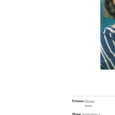
Рубрики:
фильмы
книги
Метки:
экранизация