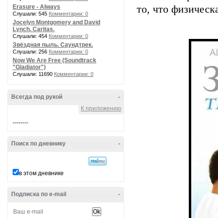
Erasure - Always
то, что физическ
Слушали: 545
Комментарии: 0
Jocelyn Montgomery and David
Lynch. Caritas.
Слушали: 454
Комментарии: 0
Звёздная пыль. Саундтрек.
Слушали: 256
Комментарии: 0
Now We Are Free (Soundtrack
"Gladiator")
Слушали: 11690
Комментарии: 0
Всегда под рукой
-
К приложению
--------
Поиск по дневнику
-
в этом дневнике
Подписка по e-mail
-