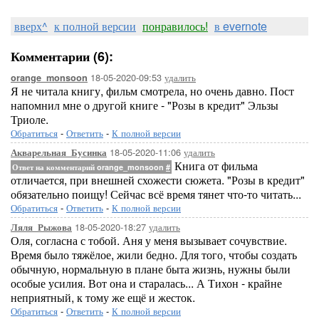
вверх^
к полной версии
понравилось!
в evernote
Комментарии (6):
18-05-2020-09:53
удалить
orange_monsoon
Я не читала книгу, фильм смотрела, но очень давно. Пост
напомнил мне о другой книге - "Розы в кредит" Эльзы
Триоле.
Обратиться
-
Ответить
-
К полной версии
18-05-2020-11:06
удалить
Акварельная_Бусинка
Книга от фильма
Ответ на комментарий orange_monsoon
#
отличается, при внешней схожести сюжета. "Розы в кредит"
обязательно поищу! Сейчас всё время тянет что-то читать...
Обратиться
-
Ответить
-
К полной версии
18-05-2020-18:27
удалить
Ляля_Рыжова
Оля, согласна с тобой. Аня у меня вызывает сочувствие.
Время было тяжёлое, жили бедно. Для того, чтобы создать
обычную, нормальную в плане быта жизнь, нужны были
особые усилия. Вот она и старалась... А Тихон - крайне
неприятный, к тому же ещё и жесток.
Обратиться
-
Ответить
-
К полной версии