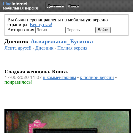
Live
Internet
Дневники
Личка
мобильная версия
Вы были перенаправлены на мобильную версию
страницы.
Вернуться!
Авторизация
Дневник
Акварельная_Бусинка
Лента друзей
-
Дневник
-
Полная версия
Сладкая женщина. Книга.
17-05-2020 11:07
к комментариям
-
к полной версии
-
понравилось!