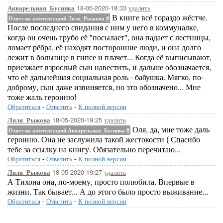
18-05-2020-18:33
удалить
Акварельная_Бусинка
В книге всё гораздо жёстче.
Ответ на комментарий Ляля_Рыжова
#
После последнего свидания с ним у него в коммуналке,
когда он очень грубо её "посылает", она падает с лестницы,
ломает рёбра, её находят посторонние люди, и она долго
лежит в больнице в гипсе и плачет... Когда её выписывают,
приезжает взрослый сын навестить, и дальше обозначается,
что её дальнейшая социальная роль - бабушка. Мягко, по-
доброму, сын даже извиняется, но это обозначено... Мне
тоже жаль героиню!
Обратиться
-
Ответить
-
К полной версии
18-05-2020-19:25
удалить
Ляля_Рыжова
Оля, да, мне тоже даль
Ответ на комментарий Акварельная_Бусинка
#
героиню. Она не заслужила такой жестокости ( Спасибо
тебе за ссылку на книгу. Обязательно перечитаю...
Обратиться
-
Ответить
-
К полной версии
18-05-2020-19:27
удалить
Ляля_Рыжова
А Тихона она, по-моему, просто полюбила. Впервые в
жизни. Так бывает... А до этого было просто выживание...
Обратиться
-
Ответить
-
К полной версии