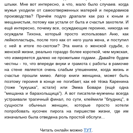
штыки. Мне вот интересно, а что, мало было случаев. когда
мужья уходили от самоотверженных матерей и передовиков
производства? Причём подло драпали как раз к юным и
мещанистым, потому как устали от быта и счастья захотели. И
ещё интересно, почему все, осуждающие героиню, никогда не
осуждали Тихона, который просто использовал Аню, как
лейкопластырь, после того как от него ушла жена, и поступил
с ней в итоге по-скотски? Эта книга о женской судьбе, о
женской жизни, реально гораздо более короткой, чем мужская,
что измеряется далеко не прожитыми годами...Давайте будем
честны - то, что впереди внуки и грамота с работы в рамочке
на стене является очень слабым утешением, когда жизнь и
счастье прошли мимо. Автор книги женщина, может быть
поэтому героиня в конце не погибает, как её тёзка Каренина
(тоже "кукушка", кстати) или Эмма Бовари (ещё одна
"мещанка и барахольщица"). А вот писатели-мужчины всегда
устраивали трагичный финал, по сути, клеймили "блудниц", в
сущности обычных женщин, которые просто хотели
попробовать кусочек пирога на пиршестве жизни, где им
изначально была отведена роль простой обслуги...
Читать онлайн можно
ТУТ
.