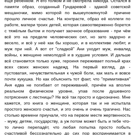
ещё ребёнком. Я его толком и не смотрела никогда. Остался в
памяти образ, созданный Гундаревой - эдакой советской
мещаночки, мимо которой по вышеупомянутой причине
прошло личное счастье. На контрасте, образ её коллеги по
работе, матери троих детей, которая самоотверженно борется
с тяжёлым бытом и получает заочное образование - при чём
всё это на пределе человеческих сил, но зато задорно и
весело, и всё у неё как бы хорошо, и в коллективе любят, и
муж при ней. А вот от "сладкой" Ани уходит муж, инвалид
войны, к женщине немолодой и в худшие условия. И дальше
всё становится только хуже, героиня переживает полный крах
всех своих женских надежд. На первый взгляд, да -
пустоватая, нечувствительная к чужой боли, как мать и вовсе
почти кукушка. Но как объяснить тот факт, что "примитивная"
Аня едва не погибает от переживаний, причём на вполне
реальном физическом уровне, упав после душевного
потрясения с лестницы? Не всё так просто и однозначно. Мне
кажется, это книга о женщине, которая так и не испытала
простого женского счастья, и это очень и очень трагично. Нас
столько времени приучали, что на первом месте жертвенность
- мужу, детям, государству, а уж потом может быть и тебе что-
то лично перепадёт, что любая попытка просто побыть
счастливой бессознательно до сих пор воспринимается в