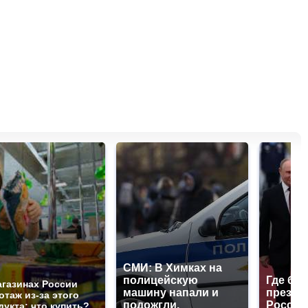
СМИ: В Химках на
полицейскую
Где буд
агазинах России
машину напали и
презид
отаж из-за этого
подожгли.
России
дукта: что купить?