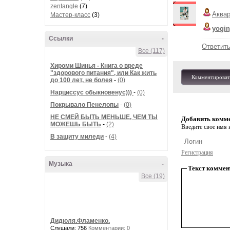
zentangle
(7)
Аква
Мастер-класс
(3)
yogin
Ссылки
-
Ответит
Все (117)
Хироми Шинья - Книга о вреде
"здорового питания", или Как жить
Комментироват
до 100 лет, не болея
-
(0)
Нарциссус обыкновенус)))
-
(0)
Покрывало Пенелопы
-
(0)
НЕ СМЕЙ БЫТЬ МЕНЬШЕ, ЧЕМ ТЫ
Добавить комм
МОЖЕШЬ БЫТЬ
-
(2)
Введите свое имя и
В защиту миледи
-
(4)
Регистрация
Музыка
-
Текст коммен
Все (19)
Дидюля.Фламенко.
Слушали: 756
Комментарии: 0