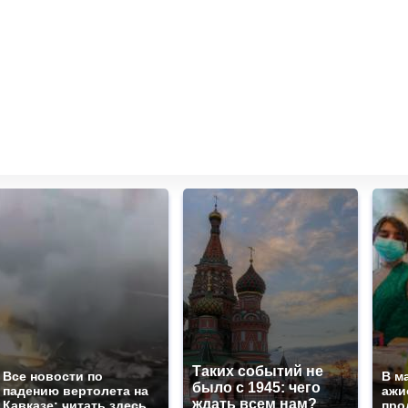
Таких событий не
Все новости по
В м
было с 1945: чего
падению вертолета на
ажи
ждать всем нам?
Кавказе: читать здесь
про