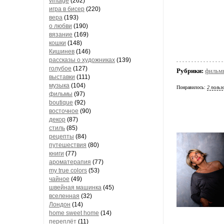
vintage
(262)
игра в бисер
(220)
вера
(193)
о любви
(190)
вязание
(169)
кошки
(148)
Кишинев
(146)
рассказы о художниках
(139)
голубое
(127)
Рубрики:
фильм
выставки
(111)
музыка
(104)
Понравилось:
2 польз
фильмы
(97)
boutique
(92)
восточное
(90)
декор
(87)
стиль
(85)
рецепты
(84)
путешествия
(80)
книги
(77)
ароматерапия
(77)
my true colors
(53)
чайное
(49)
швейная машинка
(45)
вселенная
(32)
Лондон
(14)
home sweet home
(14)
переплёт
(11)