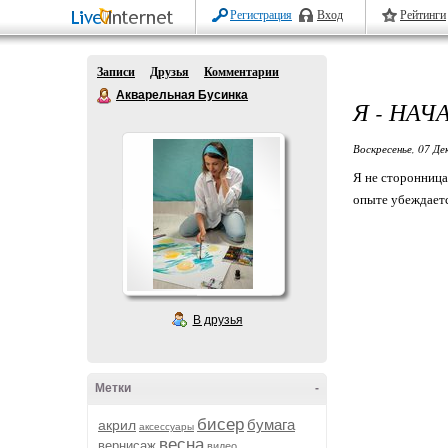
Регистрация
Вход
Рейтинги
Записи
Друзья
Комментарии
Акварельная Бусинка
Я - НАЧ
Воскресенье, 07 Де
Я не сторонница
опыте убеждаетс
В друзья
Метки
-
бисер
бумага
акрил
аксессуары
весна
вернисаж
видео