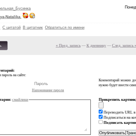
Понед
рельная_Бусинка
ya-Natalika
,
ь
С цитатой
В цитатник
Обратиться по имени
« Пред. запись
—
К дневнику
—
След. запись 
ь
ентарий:
 пароль на сайте:
Комментарий можно доб
нужно будет ввести сим
Напоминание пароля
тария:
смайлики
Прикрепить картинк
Переводить URL в
Подписаться на к
Подписать карти