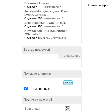
Erasure - Always
Проверка орфог
Слушали: 545
Комментарии: 0
Jocelyn Montgomery and David
Lynch. Caritas.
Слушали: 454
Комментарии: 0
Звёздная пыль. Саундтрек.
Слушали: 256
Комментарии: 0
Now We Are Free (Soundtrack
"Gladiator")
Слушали: 11690
Комментарии: 0
Всегда под рукой
-
К приложению
--------
Поиск по дневнику
-
в этом дневнике
Подписка по e-mail
-