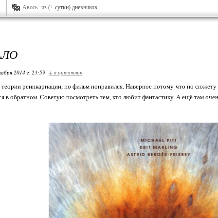
Авось
из (+ сутки) дневников
АЛО
кабря 2014 г. 23:59
+ в цитатник
 теории реинкарнации, но фильм понравился. Наверное потому что по сюжету
я в обратном. Советую посмотреть тем, кто любит фантастику. А ещё там очень 