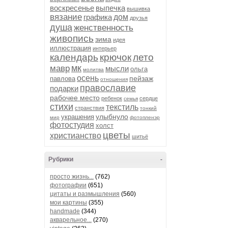
воскресенье
выпечка
вышивка
вязание
графика
дом
друзья
душа
женственность
живопись
зима
идея
иллюстрация
интерьер
календарь
крючок
лето
мк
мавр
мысли
ольга
молитва
осень
пейзаж
павлова
отношения
православие
подарки
рабочее место
ребенок
сердце
семья
стихи
текстиль
странствия
тонкий
улыбнуло
украшения
мир
фотопленэр
фотостудия
холст
цветы
христианство
шитьё
Рубрики
-
просто жизнь...
(762)
фотографии
(651)
цитаты и размышления
(560)
мои картины
(355)
handmade
(344)
акварельное...
(270)