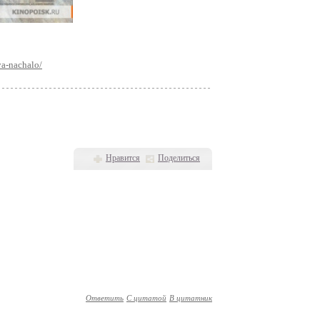
ya-nachalo/
Нравится
Поделиться
Ответить
С цитатой
В цитатник