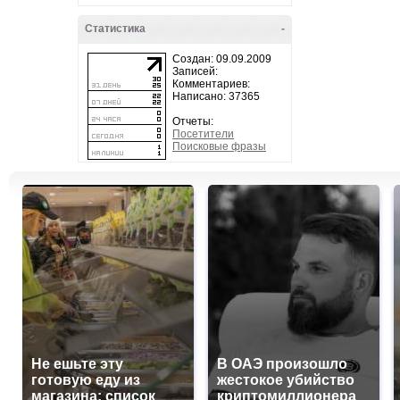
Статистика
-
Создан: 09.09.2009
Записей:
Комментариев:
Написано: 37365
Отчеты:
Посетители
Поисковые фразы
Не ешьте эту
В ОАЭ произошло
готовую еду из
жестокое убийство
магазина: список
криптомиллионера