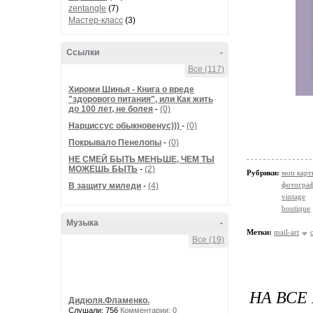
zentangle
(7)
Мастер-класс
(3)
Ссылки
-
Все (117)
Хироми Шинья - Книга о вреде
"здорового питания", или Как жить
до 100 лет, не болея
-
(0)
Нарциссус обыкновенус)))
-
(0)
Покрывало Пенелопы
-
(0)
НЕ СМЕЙ БЫТЬ МЕНЬШЕ, ЧЕМ ТЫ
МОЖЕШЬ БЫТЬ
-
(2)
Рубрики:
мои кар
фотогра
В защиту миледи
-
(4)
vintage
boutique
Музыка
-
Метки:
mail-art
Все (19)
НА ВСЕ
Дидюля.Фламенко.
Слушали: 756
Комментарии: 0