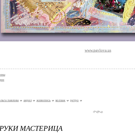
www.pavlova.us
тины
фии
ольга павлова
акрил
живопись
коллаж
ретро
 РУКИ МАСТЕРИЦА