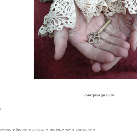
смотрим дальше
e
кружево
Браслет
митенки
крючок
etsy
винтажное