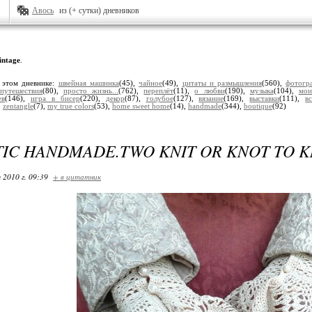
Авось
из (+ сутки) дневников
intage
.
 этом дневнике:
швейная машинка
(45),
чайное
(49),
цитаты и размышления
(560),
фотогр
,
путешествия
(80),
просто жизнь...
(762),
переплёт
(11),
о любви
(190),
музыка
(104),
мои
ев
(146),
игра в бисер
(220),
декор
(87),
голубое
(127),
вязание
(169),
выставки
(111),
в
,
zentangle
(7),
my true colors
(53),
home sweet home
(14),
handmade
(344),
boutique
(92)
IC HANDMADE.TWO KNIT OR KNOT TO KN
 2010 г. 09:39
+ в цитатник