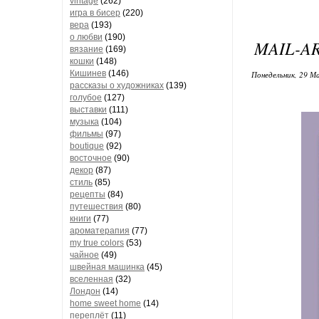
vintage
(262)
игра в бисер
(220)
вера
(193)
о любви
(190)
MAIL-A
вязание
(169)
кошки
(148)
Кишинев
(146)
Понедельник, 29 М
рассказы о художниках
(139)
голубое
(127)
выставки
(111)
музыка
(104)
фильмы
(97)
boutique
(92)
восточное
(90)
декор
(87)
стиль
(85)
рецепты
(84)
путешествия
(80)
книги
(77)
ароматерапия
(77)
my true colors
(53)
чайное
(49)
швейная машинка
(45)
вселенная
(32)
Лондон
(14)
home sweet home
(14)
переплёт
(11)