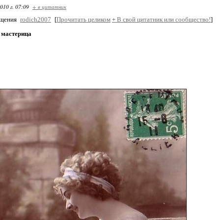
010 г. 07:09
+ в цитатник
бщения
rodich2007
[
Прочитать целиком
+
В свой цитатник или сообщество!
]
 мастерица