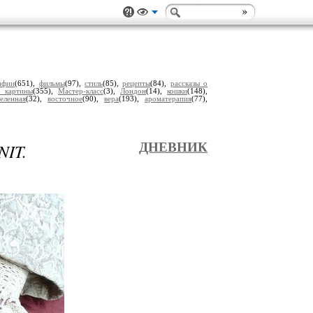
афии
(651),
фильмы
(97),
стиль
(85),
рецепты
(84),
рассказы о
 картины
(355),
Мастер-класс
(3),
Лондон
(14),
кошки
(148),
селенная
(32),
восточное
(90),
вера
(193),
ароматерапия
(77),
IT.
ДНЕВНИК