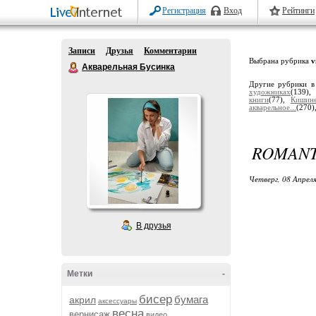
Регистрация
Вход
Рейтинги
Записи
Друзья
Комментарии
Выбрана рубрика
v
Акварельная Бусинка
Другие рубрики в
художниках
(139)
книги
(77),
Кишин
акварельное...
(270)
ROMANT
Четверг, 08 Апреля
В друзья
Метки
-
бисер
бумага
акрил
аксессуары
весна
вернисаж
видео