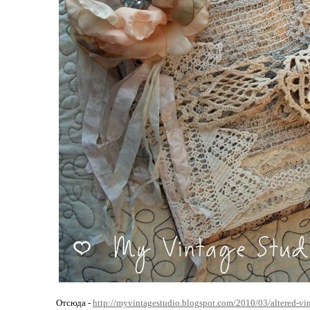
Отсюда -
http://myvintagestudio.blogspot.com/2010/03/altered-vin