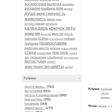
воскресенье
выпечка
вышивка
вязание
графика
дом
друзья
душа
женственность
живопись
зима
идея
иллюстрация
интерьер
календарь
крючок
лето
мк
мавр
мысли
ольга
молитва
осень
пейзаж
павлова
отношения
православие
подарки
рабочее место
ребенок
сердце
семья
стихи
текстиль
странствия
тонкий
улыбнуло
украшения
мир
фотопленэр
фотостудия
холст
цветы
христианство
шитьё
Рубрики
-
просто жизнь...
(762)
Рубрики:
handmad
фотографии
(651)
vintage
цитаты и размышления
(560)
вязание
мои картины
(355)
handmade
(344)
Метки:
вязание
акварельное...
(270)