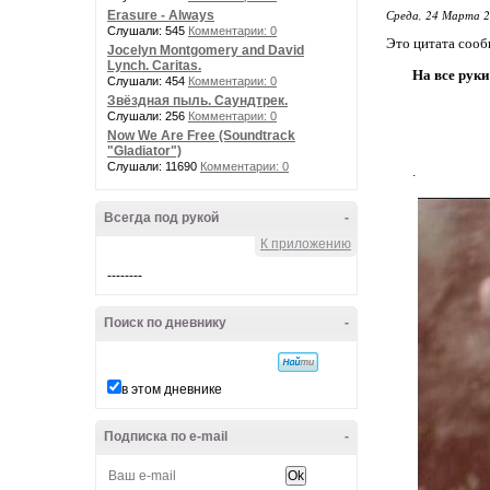
Среда, 24 Марта 2
Erasure - Always
Слушали: 545
Комментарии: 0
Это цитата соо
Jocelyn Montgomery and David
Lynch. Caritas.
На все руки
Слушали: 454
Комментарии: 0
Звёздная пыль. Саундтрек.
Слушали: 256
Комментарии: 0
Now We Are Free (Soundtrack
"Gladiator")
Слушали: 11690
Комментарии: 0
.
Всегда под рукой
-
К приложению
--------
Поиск по дневнику
-
в этом дневнике
Подписка по e-mail
-