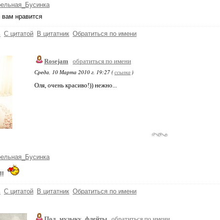
рельная_Бусинка
 вам нравится
ь
С цитатой
В цитатник
Обратиться по имени
Rosejam
обратиться по имени
Среда, 10 Марта 2010 г. 19:27 (
ссылка
)
Оля, очень красиво!)) нежно...
рельная_Бусинка
!!
ь
С цитатой
В цитатник
Обратиться по имени
Под_музыку_флейты
обратиться по имени