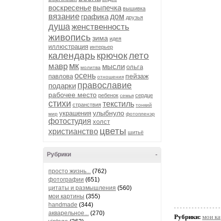
воскресенье
выпечка
вышивка
вязание
графика
дом
друзья
душа
женственность
живопись
зима
идея
иллюстрация
интерьер
календарь
крючок
лето
мк
мавр
мысли
ольга
молитва
осень
пейзаж
павлова
отношения
православие
подарки
рабочее место
ребенок
сердце
семья
стихи
текстиль
странствия
тонкий
улыбнуло
украшения
мир
фотопленэр
фотостудия
холст
цветы
христианство
шитьё
Рубрики
-
просто жизнь...
(762)
фотографии
(651)
цитаты и размышления
(560)
мои картины
(355)
handmade
(344)
акварельное...
(270)
Рубрики:
мои к