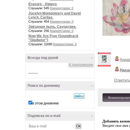
Erasure - Always
Слушали: 545
Комментарии: 0
Jocelyn Montgomery and David
Lynch. Caritas.
Слушали: 454
Комментарии: 0
Звёздная пыль. Саундтрек.
Слушали: 256
Комментарии: 0
Now We Are Free (Soundtrack
"Gladiator")
Слушали: 11690
Комментарии: 0
Всегда под рукой
-
Аква
К приложению
Наяд
--------
Ответит
Поиск по дневнику
-
Комментироват
в этом дневнике
Подписка по e-mail
-
Добавить комм
Введите свое имя и