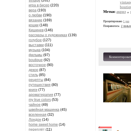
vintage
(262)
vintag
игра в бисер
(220)
boutiq
вера
(193)
Метки:
акрил
о любви
(190)
вязание
(169)
Процитировано
1 раз
кошки
(148)
Понравилось:
1 польз
Кишинев
(146)
рассказы о художниках
(139)
голубое
(127)
выставки
(111)
музыка
(104)
фильмы
(97)
Комментироват
boutique
(92)
восточное
(90)
декор
(87)
стиль
(85)
рецепты
(84)
путешествия
(80)
книги
(77)
ароматерапия
(77)
my true colors
(53)
чайное
(49)
швейная машинка
(45)
вселенная
(32)
Лондон
(14)
home sweet home
(14)
переплёт
(11)