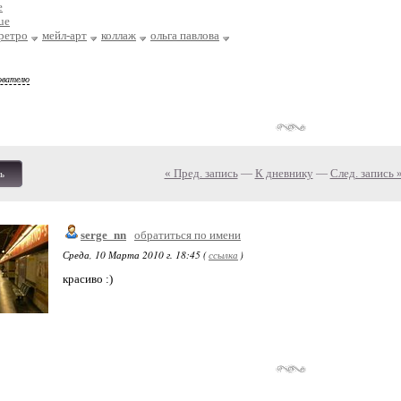
e
ue
ретро
мейл-арт
коллаж
ольга павлова
ователю
« Пред. запись
—
К дневнику
—
След. запись 
ь
serge_nn
обратиться по имени
Среда, 10 Марта 2010 г. 18:45 (
ссылка
)
красиво :)