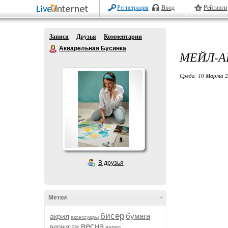
Регистрация
Вход
Рейтинги
Записи
Друзья
Комментарии
Акварельная Бусинка
МЕЙЛ-А
Среда, 10 Марта 2
В друзья
Метки
-
бисер
бумага
акрил
аксессуары
весна
вернисаж
видео