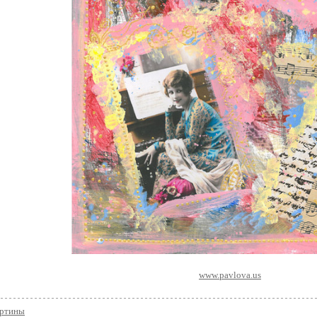
www.pavlova.us
артины