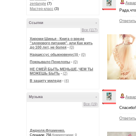
Аква
zentangle
(7)
Мастер-класс
(3)
Рада,что
Ответит
Ссылки
-
Все (117)
Хироми Шинья - Книга о вреде
"здорового питания", или Как жить
до 100 лет, не болея
-
(0)
Нарциссус обыкновенус)))
-
(0)
Покрывало Пенелопы
-
(0)
НЕ СМЕЙ БЫТЬ МЕНЬШЕ, ЧЕМ ТЫ
МОЖЕШЬ БЫТЬ
-
(2)
В защиту миледи
-
(4)
Музыка
-
Аква
Все (19)
Спасибо!
Ответит
Дидюля.Фламенко.
Слушали: 756
Комментарии: 0