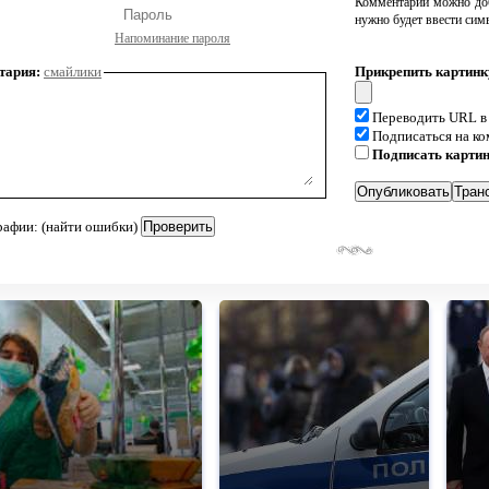
Комментарий можно доб
нужно будет ввести сим
Напоминание пароля
тария:
смайлики
Прикрепить картинк
Переводить URL в
Подписаться на к
Подписать карти
рафии: (найти ошибки)