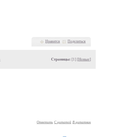
Нравится
Поделиться
»
Страницы:
[1] [
Новые
]
Ответить
С цитатой
В цитатник