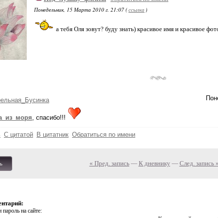
Понедельник, 15 Марта 2010 г. 21:07 (
ссылка
)
а тебя Оля зовут? буду знать) красивое имя и красивое фот
Пон
рельная_Бусинка
а_из_моря
, спасибо!!!
ь
С цитатой
В цитатник
Обратиться по имени
« Пред. запись
—
К дневнику
—
След. запись 
ь
ентарий:
 пароль на сайте: