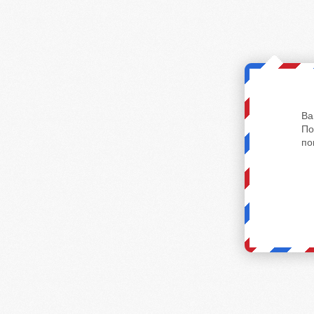
Ва
По
по