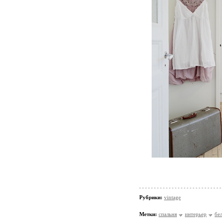
Рубрики:
vintage
Метки:
спальня
интерьер
бе