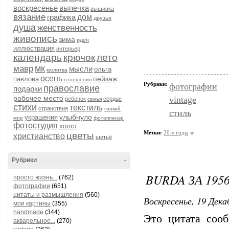
воскресенье
выпечка
вышивка
вязание
графика
дом
друзья
душа
женственность
живопись
зима
идея
иллюстрация
интерьер
календарь
крючок
лето
мк
мавр
мысли
ольга
молитва
осень
пейзаж
павлова
отношения
Рубрики:
фотографии
православие
подарки
рабочее место
vintage
ребенок
сердце
семья
стихи
текстиль
странствия
тонкий
стиль
улыбнуло
украшения
мир
фотопленэр
фотостудия
холст
Метки:
20-е годы
цветы
христианство
шитьё
Рубрики
-
BURDA ЗА 195
просто жизнь...
(762)
фотографии
(651)
цитаты и размышления
(560)
Воскресенье, 19 Дека
мои картины
(355)
handmade
(344)
Это цитата со
акварельное...
(270)