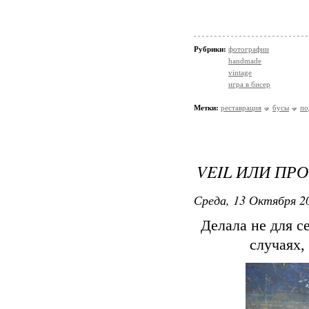
Рубрики:
фотографии
handmade
vintage
игра в бисер
Метки:
реставрация
бусы
по
VEIL ИЛИ ПРО
Среда, 13 Октября 20
Делала не для с
случаях,