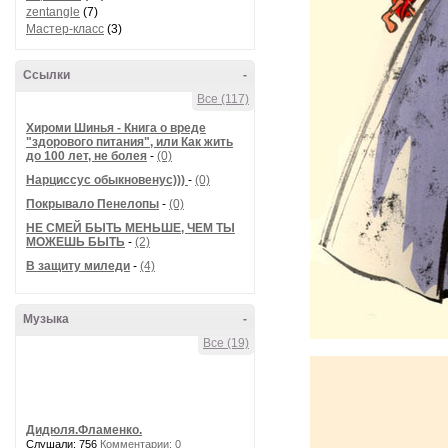
zentangle
(7)
Мастер-класс
(3)
Ссылки
-
Все (117)
Хироми Шинья - Книга о вреде
"здорового питания", или Как жить
до 100 лет, не болея
-
(0)
Нарциссус обыкновенус)))
-
(0)
Покрывало Пенелопы
-
(0)
НЕ СМЕЙ БЫТЬ МЕНЬШЕ, ЧЕМ ТЫ
МОЖЕШЬ БЫТЬ
-
(2)
В защиту миледи
-
(4)
Музыка
-
Все (19)
Дидюля.Фламенко.
Слушали: 756
Комментарии: 0