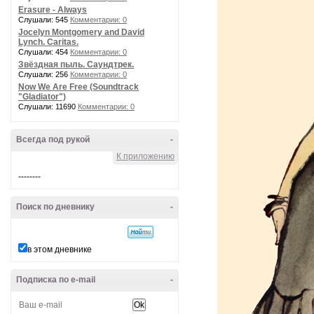
Erasure - Always
Слушали: 545
Комментарии: 0
Jocelyn Montgomery and David
Lynch. Caritas.
Слушали: 454
Комментарии: 0
Звёздная пыль. Саундтрек.
Слушали: 256
Комментарии: 0
Now We Are Free (Soundtrack
"Gladiator")
Слушали: 11690
Комментарии: 0
Всегда под рукой
-
К приложению
--------
Поиск по дневнику
-
в этом дневнике
Подписка по e-mail
-