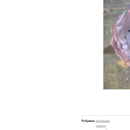
Рубрики:
handmade
vintage