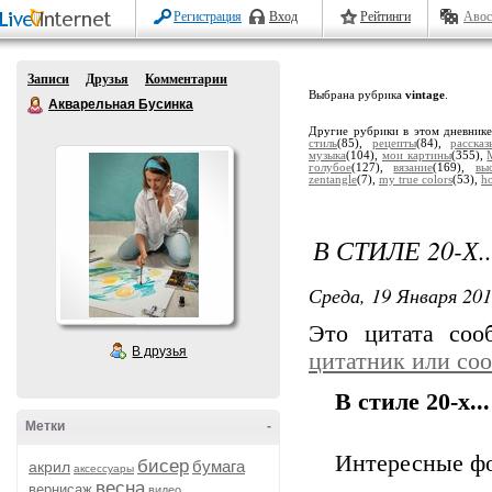
Регистрация
Вход
Рейтинги
Авос
Записи
Друзья
Комментарии
Выбрана рубрика
vintage
.
Акварельная Бусинка
Другие рубрики в этом дневник
стиль
(85),
рецепты
(84),
расска
музыка
(104),
мои картины
(355),
голубое
(127),
вязание
(169),
вы
zentangle
(7),
my true colors
(53),
h
В СТИЛЕ 20-Х..
Среда, 19 Января 201
Это цитата со
В друзья
цитатник или со
В стиле 20-х...
Метки
-
Интересные фот
бисер
бумага
акрил
аксессуары
весна
вернисаж
видео