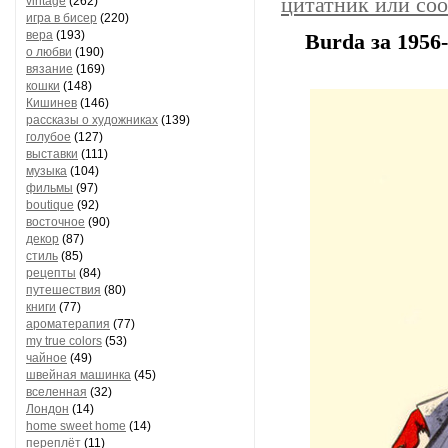
цитатник или со
vintage
(262)
игра в бисер
(220)
вера
(193)
Burda за 1956
о любви
(190)
вязание
(169)
кошки
(148)
Кишинев
(146)
рассказы о художниках
(139)
голубое
(127)
выставки
(111)
музыка
(104)
фильмы
(97)
boutique
(92)
восточное
(90)
декор
(87)
стиль
(85)
рецепты
(84)
путешествия
(80)
книги
(77)
ароматерапия
(77)
my true colors
(53)
чайное
(49)
швейная машинка
(45)
вселенная
(32)
Лондон
(14)
home sweet home
(14)
переплёт
(11)