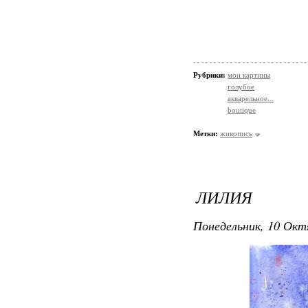
Рубрики:
мои картины
голубое
акварельное...
boutique
Метки:
живопись
ЛИЛИЯ
Понедельник, 10 Окт