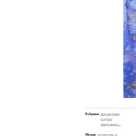
Рубрики:
мои картины
голубое
акварельное...
Метки:
хризантема