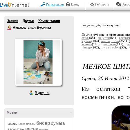
Регистрация
Вход
Рейтинги
Авос
Записи
Друзья
Комментарии
Выбрана рубрика
голубое
.
Акварельная Бусинка
Другие рубрики в этом дневник
стиль
(85),
рецепты
(84),
расска
музыка
(104),
мои картины
(355),
вязание
(169),
выставки
(111),
в
vintage
(262),
my true colors
(53),
h
МЕЛКОЕ ШИТЬ
Среда, 20 Июня 2012 
Из остатков "
В друзья
косметички, кото
Метки
-
бисер
бумага
акрил
аксессуары
весна
вернисаж
видео