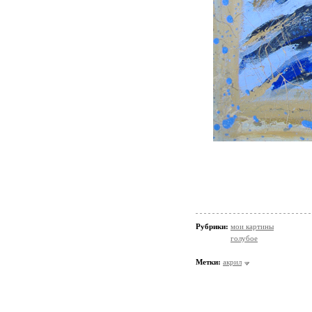
Рубрики:
мои картины
голубое
Метки:
акрил