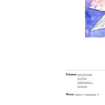
Рубрики:
мои картины
голубое
акварельное...
boutique
Метки:
цветы
живопись