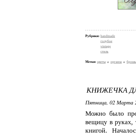
Рубрики:
handmade
голубое
vintage
стиль
Метки:
цветы
органза
брошь
КНИЖЕЧКА ДЛ
Пятница, 02 Марта 2
Можно было про
вещицу в руках,
книгой. Начало