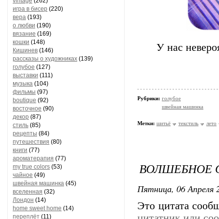
vintage
(262)
игра в бисер
(220)
вера
(193)
о любви
(190)
вязание
(169)
кошки
(148)
У нас невероя
Кишинев
(146)
рассказы о художниках
(139)
голубое
(127)
выставки
(111)
музыка
(104)
фильмы
(97)
Рубрики:
голубое
boutique
(92)
швейная машинка
восточное
(90)
декор
(87)
Метки:
шитьё
текстиль
лето
стиль
(85)
рецепты
(84)
путешествия
(80)
книги
(77)
ароматерапия
(77)
ВОЛШЕБНОЕ 
my true colors
(53)
чайное
(49)
швейная машинка
(45)
Пятница, 06 Апреля 2
вселенная
(32)
Лондон
(14)
Это цитата соо
home sweet home
(14)
цитатник или со
переплёт
(11)