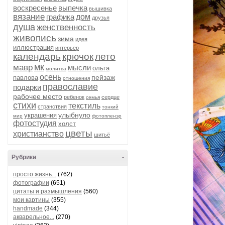
воскресенье
выпечка
вышивка
вязание
графика
дом
друзья
душа
женственность
живопись
зима
идея
иллюстрация
интерьер
календарь
крючок
лето
мк
мавр
мысли
ольга
молитва
осень
пейзаж
павлова
отношения
православие
подарки
рабочее место
ребенок
сердце
семья
стихи
текстиль
странствия
тонкий
улыбнуло
украшения
мир
фотопленэр
фотостудия
холст
цветы
христианство
шитьё
Рубрики
-
просто жизнь...
(762)
фотографии
(651)
цитаты и размышления
(560)
мои картины
(355)
handmade
(344)
акварельное...
(270)