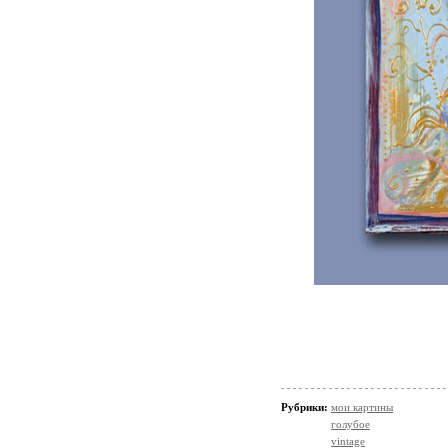
Рубрики:
мои картины
голубое
vintage