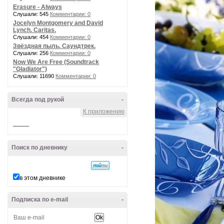
Erasure - Always
Слушали: 545
Комментарии: 0
Jocelyn Montgomery and David
Lynch. Caritas.
Слушали: 454
Комментарии: 0
Звёздная пыль. Саундтрек.
Слушали: 256
Комментарии: 0
Now We Are Free (Soundtrack
"Gladiator")
Слушали: 11690
Комментарии: 0
Всегда под рукой
-
К приложению
--------
Поиск по дневнику
-
в этом дневнике
Подписка по e-mail
-