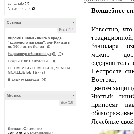
zentangle
(7)
Мастер-класс
(3)
Волшебное си
Ссылки
-
Известно, что
Все (117)
традиционно
Хироми Шинья - Книга о вреде
"здорового питания", или Как жить
благодаря по
до 100 лет, не болея
-
(0)
можно дос
Нарциссус обыкновенус)))
-
(0)
Покрывало Пенелопы
-
(0)
оздоровительн
НЕ СМЕЙ БЫТЬ МЕНЬШЕ, ЧЕМ ТЫ
Неспроста си
МОЖЕШЬ БЫТЬ
-
(2)
Востоке, 
В защиту миледи
-
(4)
цветом,защи
Чистый синий
Музыка
-
Все (19)
приносят на
облагораживае
Лечебные свой
Дидюля.Фламенко.
Слушали: 756
Комментарии: 0