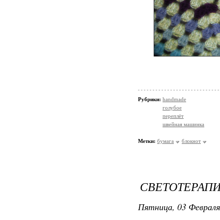
Рубрики:
handmade
голубое
переплёт
швейная машинка
Метки:
бумага
блокнот
СВЕТОТЕРАПИ
Пятница, 03 Февраля