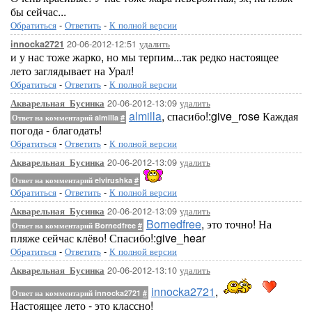
бы сейчас...
Обратиться
-
Ответить
-
К полной версии
20-06-2012-12:51
удалить
innocka2721
и у нас тоже жарко, но мы терпим...так редко настоящее
лето заглядывает на Урал!
Обратиться
-
Ответить
-
К полной версии
20-06-2012-13:09
удалить
Акварельная_Бусинка
almilla
, спасибо!:give_rose Каждая
Ответ на комментарий almilla
#
погода - благодать!
Обратиться
-
Ответить
-
К полной версии
20-06-2012-13:09
удалить
Акварельная_Бусинка
Ответ на комментарий elvirushka
#
Обратиться
-
Ответить
-
К полной версии
20-06-2012-13:09
удалить
Акварельная_Бусинка
Bornedfree
, это точно! На
Ответ на комментарий Bornedfree
#
пляже сейчас клёво! Спасибо!:give_hear
Обратиться
-
Ответить
-
К полной версии
20-06-2012-13:10
удалить
Акварельная_Бусинка
innocka2721
,
Ответ на комментарий innocka2721
#
Настоящее лето - это классно!