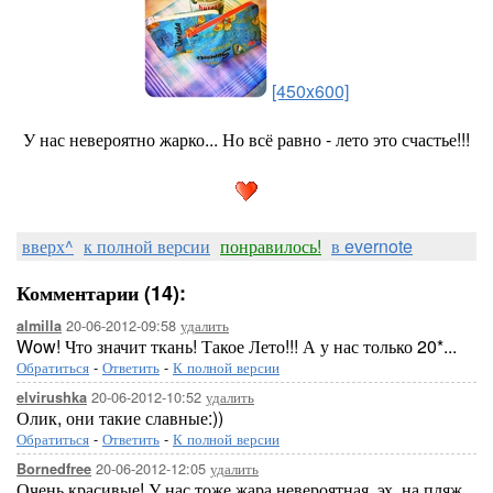
[450x600]
У нас невероятно жарко... Но всё равно - лето это счастье!!!
вверх^
к полной версии
понравилось!
в evernote
Комментарии (14):
20-06-2012-09:58
удалить
almilla
Wow! Что значит ткань! Такое Лето!!! А у нас только 20*...
Обратиться
-
Ответить
-
К полной версии
20-06-2012-10:52
удалить
elvirushka
Олик, они такие славные:))
Обратиться
-
Ответить
-
К полной версии
20-06-2012-12:05
удалить
Bornedfree
Очень красивые! У нас тоже жара невероятная, эх, на пляж