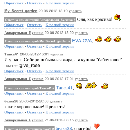
Обратиться
-
Ответить
-
К полной версии
20-06-2012-13:19
удалить
My_Secret_garden
Оля, как красиво!
Ответ на комментарий Акварельная_Бусинка
#
Обратиться
-
Ответить
-
К полной версии
20-06-2012-13:20
удалить
Акварельная_Бусинка
EVA-OVA
,
Ответ на комментарий My_Secret_garden
#
Обратиться
-
Ответить
-
К полной версии
20-06-2012-16:01
удалить
Таиса41
И у нас в Сибири небывалая жара, а я купила "бабочковое"
платье!:give_rose
Обратиться
-
Ответить
-
К полной версии
20-06-2012-17:01
удалить
Акварельная_Бусинка
Таиса41
,
Ответ на комментарий Таиса41
#
Обратиться
-
Ответить
-
К полной версии
20-06-2012-20:58
удалить
белка28
какие хорошенькие! Прелесть!
Обратиться
-
Ответить
-
К полной версии
21-06-2012-08:15
удалить
Акварельная_Бусинка
белка28
, спасибо!
Ответ на комментарий белка28
#