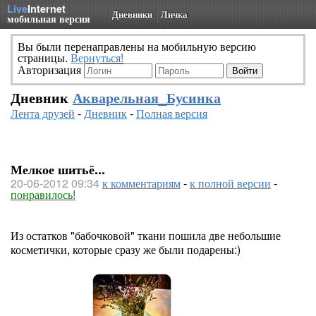
Live
Internet
Дневники
Личка
мобильная версия
Вы были перенаправлены на мобильную версию
страницы.
Вернуться!
Авторизация
Дневник
Акварельная_Бусинка
Лента друзей
-
Дневник
-
Полная версия
Мелкое шитьё...
20-06-2012 09:34
к комментариям
-
к полной версии
-
понравилось!
Из остатков "бабочковой" ткани пошила две небольшие
косметички, которые сразу же были подарены:)