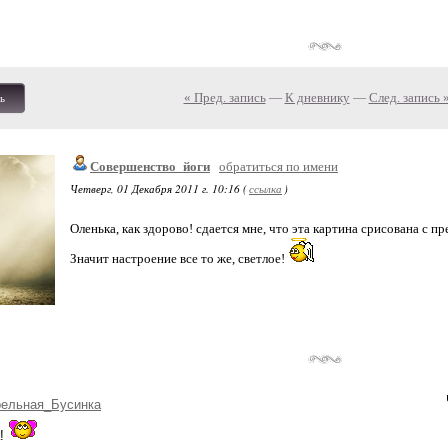
« Пред. запись
—
К дневнику
—
След. запись 
ь
Совершенство_йоги
обратиться по имени
Четверг, 01 Декабря 2011 г. 10:16 (
ссылка
)
Оленька, как здорово! сдается мне, что эта картина срисована с 
Значит настроение все то же, светлое!
рельная_Бусинка
а!