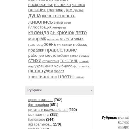
воскресенье
выпечка
вышивка
вязание
графика
дом
друзья
душа
женственность
живопись
зима
идея
иллюстрация
интерьер
календарь
крючок
лето
мк
мавр
мысли
ольга
молитва
осень
пейзаж
павлова
отношения
православие
подарки
рабочее место
ребенок
сердце
семья
стихи
текстиль
странствия
тонкий
улыбнуло
украшения
мир
фотопленэр
фотостудия
холст
цветы
христианство
шитьё
Рубрики
-
просто жизнь...
(762)
фотографии
(651)
цитаты и размышления
(560)
мои картины
(355)
Рубрики:
мои к
handmade
(344)
голуб
акварельное...
(270)
акваре