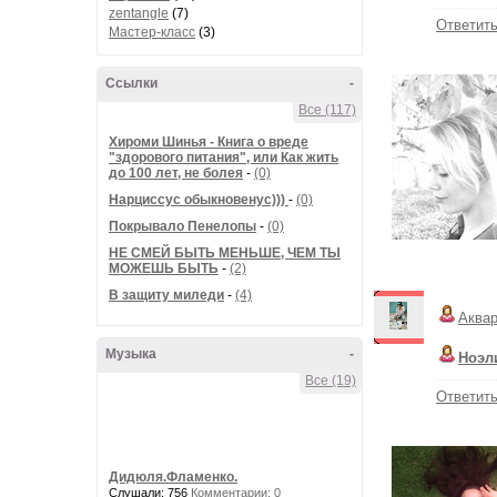
zentangle
(7)
Ответит
Мастер-класс
(3)
Ссылки
-
Все (117)
Хироми Шинья - Книга о вреде
"здорового питания", или Как жить
до 100 лет, не болея
-
(0)
Нарциссус обыкновенус)))
-
(0)
Покрывало Пенелопы
-
(0)
НЕ СМЕЙ БЫТЬ МЕНЬШЕ, ЧЕМ ТЫ
МОЖЕШЬ БЫТЬ
-
(2)
В защиту миледи
-
(4)
Аква
Музыка
-
Ноэл
Все (19)
Ответит
Дидюля.Фламенко.
Слушали: 756
Комментарии: 0