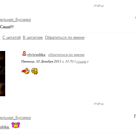
рельная_Бусинка
Саша!!!
ь
С цитатой
В цитатник
Обратиться по имени
elvirushka
обратиться по имени
Пятница, 02 Декабря 2011 г. 11:51 (
ссылка
)
рельная_Бусинка
ushka
,