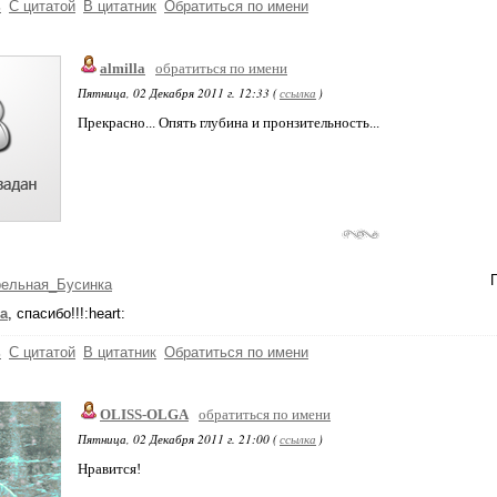
ь
С цитатой
В цитатник
Обратиться по имени
almilla
обратиться по имени
Пятница, 02 Декабря 2011 г. 12:33 (
ссылка
)
Прекрасно... Опять глубина и пронзительность...
рельная_Бусинка
la
, спасибо!!!:heart:
ь
С цитатой
В цитатник
Обратиться по имени
OLISS-OLGA
обратиться по имени
Пятница, 02 Декабря 2011 г. 21:00 (
ссылка
)
Нравится!