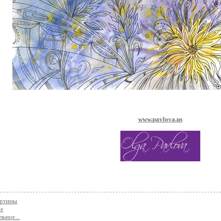
www.pavlova.us
артины
ое
льное...