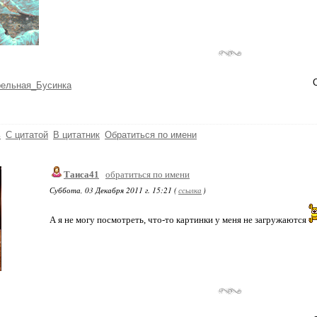
рельная_Бусинка
ь
С цитатой
В цитатник
Обратиться по имени
Таиса41
обратиться по имени
Суббота, 03 Декабря 2011 г. 15:21 (
ссылка
)
А я не могу посмотреть, что-то картинки у меня не загружаются