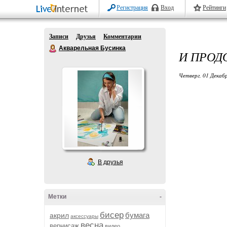
Регистрация
Вход
Рейтинги
Записи
Друзья
Комментарии
Акварельная Бусинка
И ПРОД
Четверг, 01 Декабр
В друзья
Метки
-
бисер
бумага
акрил
аксессуары
весна
вернисаж
видео