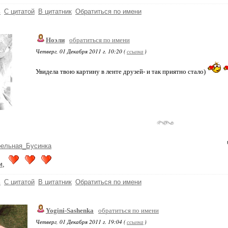
ь
С цитатой
В цитатник
Обратиться по имени
Ноэли
обратиться по имени
Четверг, 01 Декабря 2011 г. 10:20 (
ссылка
)
Увидела твою картину в ленте друзей- и так приятно стало)
рельная_Бусинка
и
,
ь
С цитатой
В цитатник
Обратиться по имени
Yogini-Sashenka
обратиться по имени
Четверг, 01 Декабря 2011 г. 19:04 (
ссылка
)