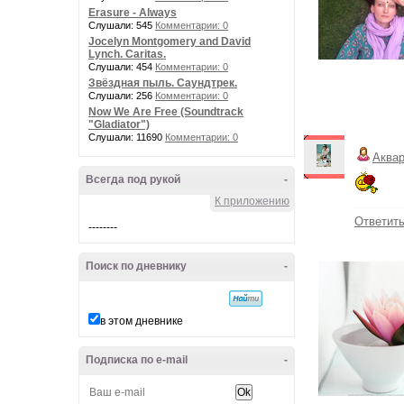
Erasure - Always
Слушали: 545
Комментарии: 0
Jocelyn Montgomery and David
Lynch. Caritas.
Слушали: 454
Комментарии: 0
Звёздная пыль. Саундтрек.
Слушали: 256
Комментарии: 0
Now We Are Free (Soundtrack
"Gladiator")
Слушали: 11690
Комментарии: 0
Аква
Всегда под рукой
-
К приложению
Ответит
--------
Поиск по дневнику
-
в этом дневнике
Подписка по e-mail
-