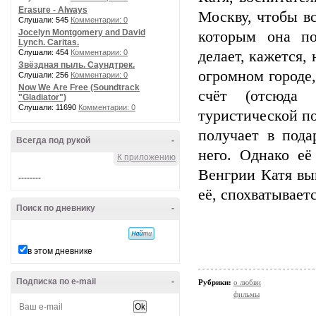
Erasure - Always
Москву, чтобы в
Слушали: 545
Комментарии: 0
Jocelyn Montgomery and David
которым она по
Lynch. Caritas.
Слушали: 454
Комментарии: 0
делает, кажется,
Звёздная пыль. Саундтрек.
огромном городе,
Слушали: 256
Комментарии: 0
Now We Are Free (Soundtrack
счёт (отсюда 
"Gladiator")
Слушали: 11690
Комментарии: 0
туристической по
получает в под
Всегда под рукой
-
него. Однако её
К приложению
Венгрии Катя вы
--------
её, спохватываетс
Поиск по дневнику
-
в этом дневнике
Подписка по e-mail
-
Рубрики:
о любви
фильмы