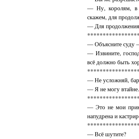
— Ну, королям, в 
скажем, для продол
— Для продолжения 
****************
— Объясните суду —
— Извините, господ
всё должно быть хо
****************
— Не усложняй, ба
— Я не могу втайне.
****************
— Это не мои прик
напудрена и кастрир
****************
— Всё шутите?