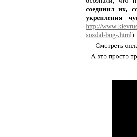
осознали, что 
соединил их, с
укрепления чув
http://www.kievrus
sozdal-bog-.htm
l)
Смотреть онл
А это просто т