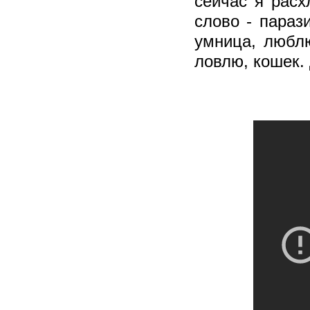
сейчас я расх
слово - параз
умница, люблю
ловлю, кошек.