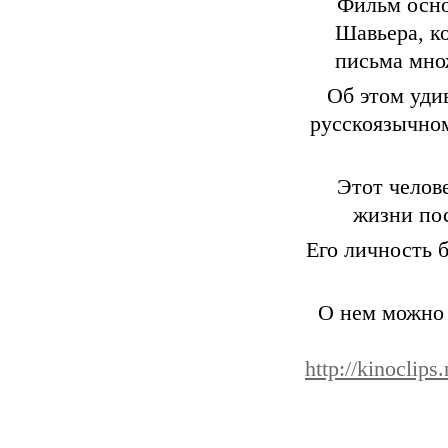
Фильм осно
Шавьера, к
письма множ
Об этом уди
русскоязычном
Этот челов
жизни пос
Его личность 
О нем можно
http://kinoclip