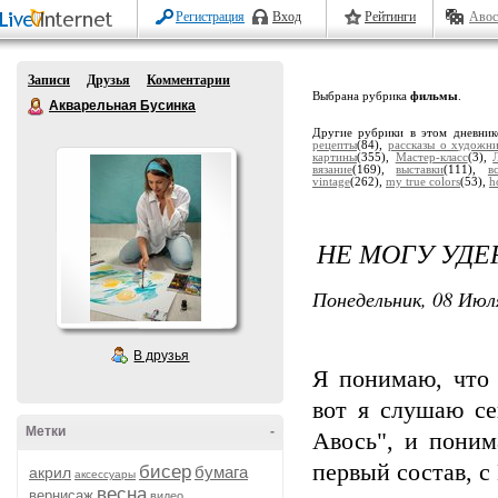
Регистрация
Вход
Рейтинги
Авос
Записи
Друзья
Комментарии
Выбрана рубрика
фильмы
.
Акварельная Бусинка
Другие рубрики в этом дневни
рецепты
(84),
рассказы о художн
картины
(355),
Мастер-класс
(3),
вязание
(169),
выставки
(111),
в
vintage
(262),
my true colors
(53),
h
НЕ МОГУ УДЕ
Понедельник, 08 Июля
В друзья
Я понимаю, что 
вот я слушаю се
Метки
-
Авось", и поним
первый состав, 
бисер
бумага
акрил
аксессуары
весна
вернисаж
видео