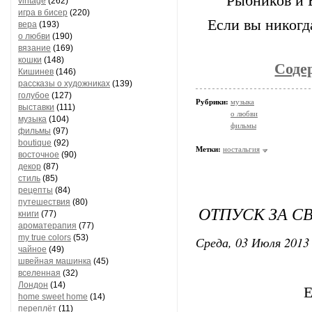
Рыбников и В
vintage
(262)
игра в бисер
(220)
Если вы никогд
вера
(193)
о любви
(190)
вязание
(169)
кошки
(148)
Соде
Кишинев
(146)
рассказы о художниках
(139)
голубое
(127)
Рубрики:
музыка
выставки
(111)
о любви
музыка
(104)
фильмы
фильмы
(97)
boutique
(92)
Метки:
ностальгия
восточное
(90)
декор
(87)
стиль
(85)
рецепты
(84)
путешествия
(80)
ОТПУСК ЗА С
книги
(77)
ароматерапия
(77)
my true colors
(53)
Среда, 03 Июля 2013 
чайное
(49)
швейная машинка
(45)
вселенная
(32)
Лондон
(14)
Е
home sweet home
(14)
переплёт
(11)