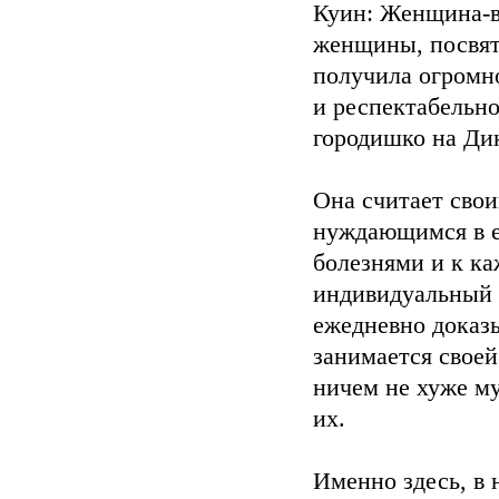
Куин: Женщина-в
женщины, посвят
получила огромно
и респектабельно
городишко на Ди
Она считает сво
нуждающимся в е
болезнями и к ка
индивидуальный п
ежедневно доказ
занимается свое
ничем не хуже му
их.
Именно здесь, в