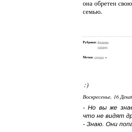
она обретен сво
семью.
Рубрики:
фильмы
vintage
Метки:
сериал
:)
Воскресенье, 16 Дека
- Но вы же зн
что не видят д
- Знаю. Они по