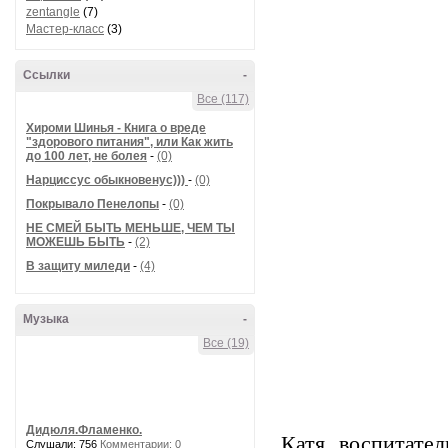
zentangle
(7)
Мастер-класс
(3)
Ссылки
-
Все (117)
Хироми Шинья - Книга о вреде
"здорового питания", или Как жить
до 100 лет, не болея
-
(0)
Нарциссус обыкновенус)))
-
(0)
Покрывало Пенелопы
-
(0)
НЕ СМЕЙ БЫТЬ МЕНЬШЕ, ЧЕМ ТЫ
МОЖЕШЬ БЫТЬ
-
(2)
В защиту миледи
-
(4)
Музыка
-
Все (19)
Дидюля.Фламенко.
Катя, воспитател
Слушали: 756
Комментарии: 0