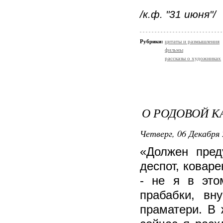
/к.ф. "31 июня"/
Рубрики:
цитаты и размышления
фильмы
рассказы о художниках
О РОДОВОЙ КА
Четверг, 06 Декабря 
«Должен пред
деспот, ковар
- не я в это
прабабки, вн
праматери. В 