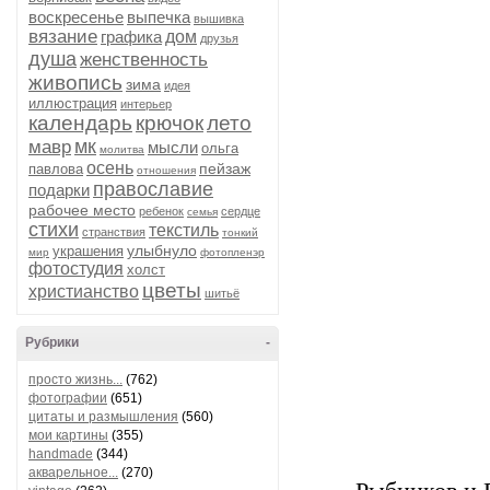
воскресенье
выпечка
вышивка
вязание
графика
дом
друзья
душа
женственность
живопись
зима
идея
иллюстрация
интерьер
календарь
крючок
лето
мк
мавр
мысли
ольга
молитва
осень
пейзаж
павлова
отношения
православие
подарки
рабочее место
ребенок
сердце
семья
стихи
текстиль
странствия
тонкий
улыбнуло
украшения
мир
фотопленэр
фотостудия
холст
цветы
христианство
шитьё
Рубрики
-
просто жизнь...
(762)
фотографии
(651)
цитаты и размышления
(560)
мои картины
(355)
handmade
(344)
акварельное...
(270)