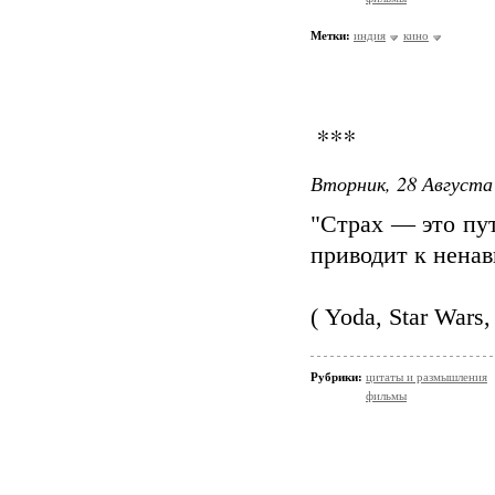
Метки:
индия
кино
***
Вторник, 28 Августа 
"Страх — это пут
приводит к ненав
( Yoda, Star Wars,
Рубрики:
цитаты и размышления
фильмы