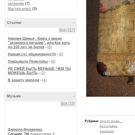
zentangle
(7)
Мастер-класс
(3)
Ссылки
-
Все (117)
Хироми Шинья - Книга о вреде
"здорового питания", или Как жить
до 100 лет, не болея
-
(0)
Нарциссус обыкновенус)))
-
(0)
Покрывало Пенелопы
-
(0)
НЕ СМЕЙ БЫТЬ МЕНЬШЕ, ЧЕМ ТЫ
МОЖЕШЬ БЫТЬ
-
(2)
В защиту миледи
-
(4)
Музыка
-
Все (19)
Рубрики:
просто жизнь...
фотографии
Дидюля.Фламенко.
handmade
Слушали: 756
Комментарии: 0