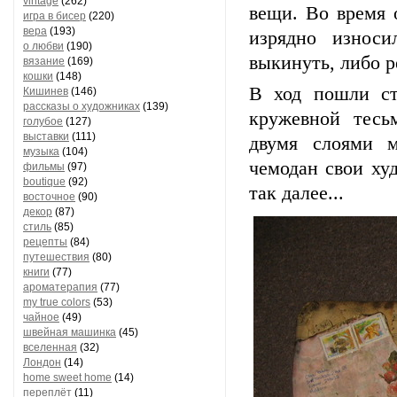
vintage
(262)
вещи. Во время 
игра в бисер
(220)
вера
(193)
изрядно износи
о любви
(190)
выкинуть, либо р
вязание
(169)
кошки
(148)
В ход пошли ст
Кишинев
(146)
рассказы о художниках
(139)
кружевной тесь
голубое
(127)
выставки
(111)
двумя слоями м
музыка
(104)
чемодан свои ху
фильмы
(97)
boutique
(92)
так далее...
восточное
(90)
декор
(87)
стиль
(85)
рецепты
(84)
путешествия
(80)
книги
(77)
ароматерапия
(77)
my true colors
(53)
чайное
(49)
швейная машинка
(45)
вселенная
(32)
Лондон
(14)
home sweet home
(14)
переплёт
(11)