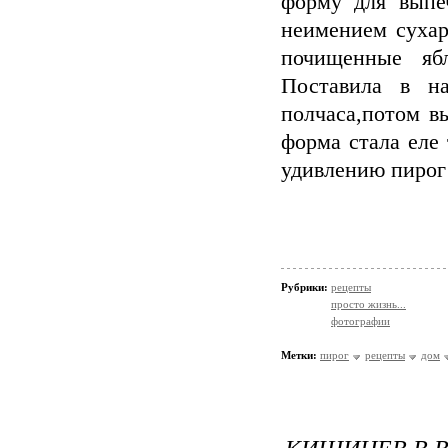
форму для выпе
неимением сухар
почищенные яб
Поставила в на
полчаса,потом в
форма стала еле
удивлению пирог
Рубрики:
рецепты
просто жизнь...
фотографии
Метки:
пирог
рецепты
дом
КИШИНЕВ В 