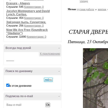
vintage
Erasure - Always
Слушали: 545
Комментарии: 0
Метки:
ручная работа
винтаж
Jocelyn Montgomery and David
Lynch. Caritas.
Слушали: 454
Комментарии: 0
Звёздная пыль. Саундтрек.
Слушали: 256
Комментарии: 0
СТАРАЯ ДВЕРЬ.
Now We Are Free (Soundtrack
"Gladiator")
Слушали: 11690
Комментарии: 0
Пятница, 23 Октября
Всегда под рукой
-
К приложению
--------
Поиск по дневнику
-
в этом дневнике
Подписка по e-mail
-