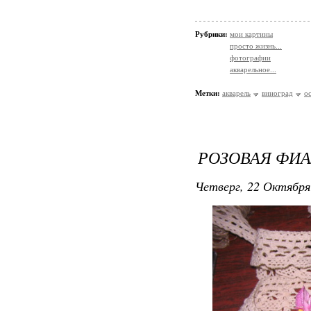
Рубрики:
мои картины
просто жизнь...
фотографии
акварельное...
Метки:
акварель
виноград
о
РОЗОВАЯ ФИ
Четверг, 22 Октября