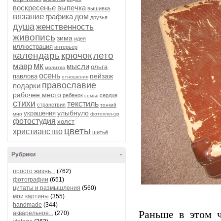
воскресенье
выпечка
вышивка
вязание
графика
дом
друзья
душа
женственность
живопись
зима
идея
иллюстрация
интерьер
календарь
крючок
лето
мк
мавр
мысли
ольга
молитва
осень
пейзаж
павлова
отношения
православие
подарки
рабочее место
ребенок
сердце
семья
стихи
текстиль
странствия
тонкий
улыбнуло
украшения
мир
фотопленэр
фотостудия
холст
цветы
христианство
шитьё
Рубрики
-
просто жизнь...
(762)
фотографии
(651)
цитаты и размышления
(560)
мои картины
(355)
handmade
(344)
Раньше в этом 
акварельное...
(270)