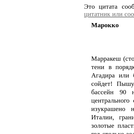
Это цитата со
цитатник или со
Марокко
Марракеш (сто
тени в поряд
Агадира или 
сойдет! Пышу
бассейн 90 
центрального 
изукрашено 
Италии, гран
золотые пласт