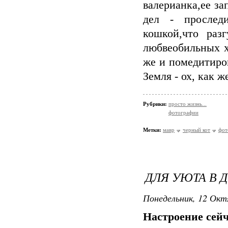
валерианка,ее за
дел - прослед
кошкой,что разг
любвеобильных х
же и помедитиров
Земля - ох, как ж
Рубрики:
просто жизнь...
фотографии
Метки:
мавр
черный кот
фот
ДЛЯ УЮТА В 
Понедельник, 12 Окт
Настроение сейч