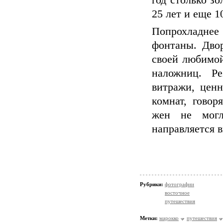
год столько зо
25 лет и еще 1
Попрохладнее
фонтаны. Дво
своей любимой
наложниц. Ре
витражи, цен
комнат, говор
жен не могл
направляется в
Рубрики:
фотографии
восточное
путешествия
Метки:
марокко
путешествия