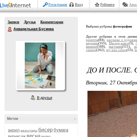
Регистрация
Вход
Рейтинги
Авос
Записи
Друзья
Комментарии
Выбрана рубрика
фотографии
.
Акварельная Бусинка
Другие рубрики в этом дневн
рецепты
(84),
рассказы о художн
картины
(355),
Мастер-класс
(3),
вязание
(169),
выставки
(111),
в
vintage
(262),
my true colors
(53),
h
ДО И ПОСЛЕ.
Вторник, 27 Октября
В друзья
Метки
-
бисер
бумага
акрил
аксессуары
весна
вернисаж
видео