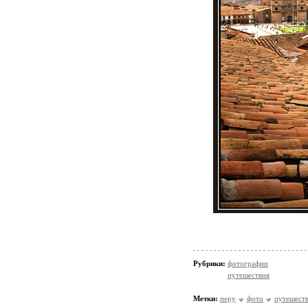
Рубрики:
фотографии
путешествия
Метки:
перу
фото
путешест