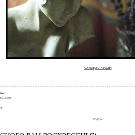
www.pavlova.us
фии
et home