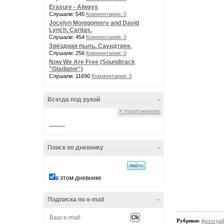
Erasure - Always
Слушали: 545
Комментарии: 0
Jocelyn Montgomery and David
Lynch. Caritas.
Слушали: 454
Комментарии: 0
Звёздная пыль. Саундтрек.
Слушали: 256
Комментарии: 0
Now We Are Free (Soundtrack
"Gladiator")
Слушали: 11690
Комментарии: 0
Всегда под рукой
-
К приложению
--------
Поиск по дневнику
-
в этом дневнике
Подписка по e-mail
-
Рубрики:
фотогра