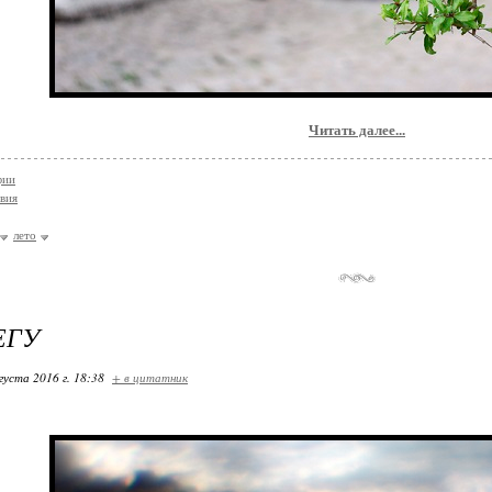
Читать далее...
фии
вия
лето
ЕГУ
густа 2016 г. 18:38
+ в цитатник