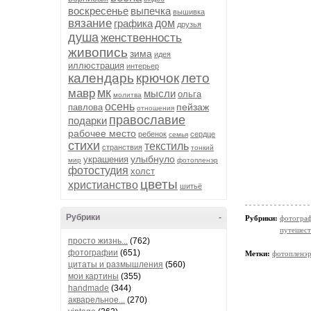
воскресенье
выпечка
вышивка
вязание
графика
дом
друзья
душа
женственность
живопись
зима
идея
иллюстрация
интерьер
календарь
крючок
лето
мк
мавр
мысли
ольга
молитва
осень
пейзаж
павлова
отношения
православие
подарки
рабочее место
ребенок
сердце
семья
стихи
текстиль
странствия
тонкий
улыбнуло
украшения
мир
фотопленэр
фотостудия
холст
цветы
христианство
шитьё
Рубрики
-
Рубрики:
фотогра
путешест
просто жизнь...
(762)
фотографии
(651)
Метки:
фотопленэ
цитаты и размышления
(560)
мои картины
(355)
handmade
(344)
акварельное...
(270)