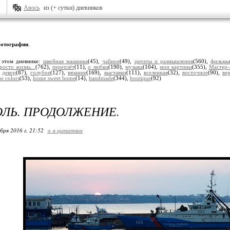
Авось
из (+ сутки) дневников
отографии
.
 этом дневнике:
швейная машинка
(45),
чайное
(49),
цитаты и размышления
(560),
фильмы
росто жизнь...
(762),
переплёт
(11),
о любви
(190),
музыка
(104),
мои картины
(355),
Мастер-
,
декор
(87),
голубое
(127),
вязание
(169),
выставки
(111),
вселенная
(32),
восточное
(90),
ве
e colors
(53),
home sweet home
(14),
handmade
(344),
boutique
(92)
ЛЬ. ПРОДОЛЖЕНИЕ.
бря 2016 г. 21:52
+ в цитатник