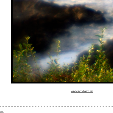
www.pavlova.us
фии