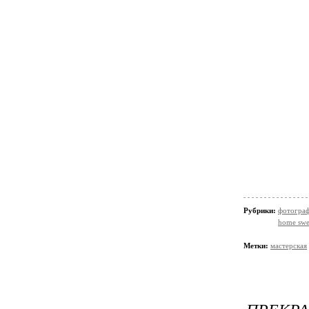
Рубрики:
фотогра
home swe
Метки:
мастерская