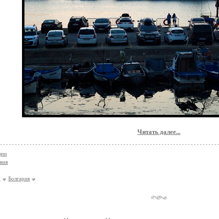
Читать далее...
фии
вия
р
Болгария