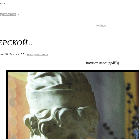
вия
фотоохота
ЕРСКОЙ...
ля 2016 г. 17:55
+ в цитатник
...пахнет лавандой!))