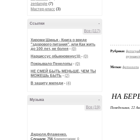
zentangle
(7)
Мастер-класс
(3)
Ссылки
-
Все (117)
Хироми Шинья - Книга о вреде
"здорового питания", или Как жить
до 100 лет, не болея
-
(0)
Рубрики:
фотогра
Нарциссус обыкновенус)))
-
(0)
путешест
Покрывало Пенелопы
-
(0)
Метки:
фотоохота
НЕ СМЕЙ БЫТЬ МЕНЬШЕ, ЧЕМ ТЫ
МОЖЕШЬ БЫТЬ
-
(2)
В защиту миледи
-
(4)
НА БЕР
Музыка
-
Все (19)
Понедельник, 22 Ав
Дидюля.Фламенко.
Слушали: 756
Комментарии: 0