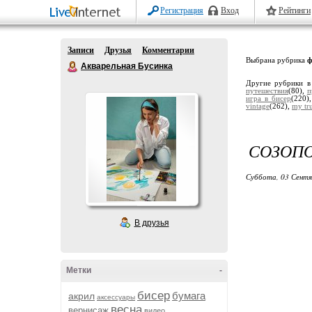
Регистрация
Вход
Рейтинги
Записи
Друзья
Комментарии
Выбрана рубрика
ф
Акварельная Бусинка
Другие рубрики в
путешествия
(80),
п
игра в бисер
(220)
vintage
(262),
my tru
СОЗОПО
Суббота, 03 Сентя
В друзья
Метки
-
бисер
бумага
акрил
аксессуары
весна
вернисаж
видео