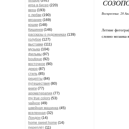
СОЗОПО
vintage
(262)
игра в бисер
(220)
вера
(193)
Воскресенье, 28 Ав
о любви
(190)
вязание
(169)
кошки
(148)
Кишинев
(146)
Летние фотограф
рассказы о художниках
(139)
словно мозаика в
голубое
(127)
выставки
(111)
музыка
(104)
фильмы
(97)
boutique
(92)
восточное
(90)
декор
(87)
стиль
(85)
рецепты
(84)
путешествия
(80)
книги
(77)
ароматерапия
(77)
my true colors
(53)
чайное
(49)
швейная машинка
(45)
вселенная
(32)
Лондон
(14)
home sweet home
(14)
переплёт
(11)