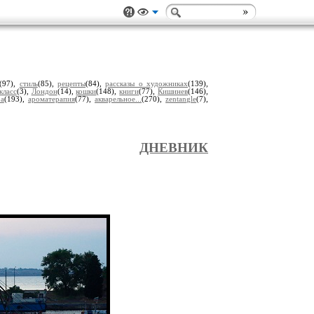
(97),
стиль
(85),
рецепты
(84),
рассказы о художниках
(139),
класс
(3),
Лондон
(14),
кошки
(148),
книги
(77),
Кишинев
(146),
ра
(193),
ароматерапия
(77),
акварельное...
(270),
zentangle
(7),
ДНЕВНИК