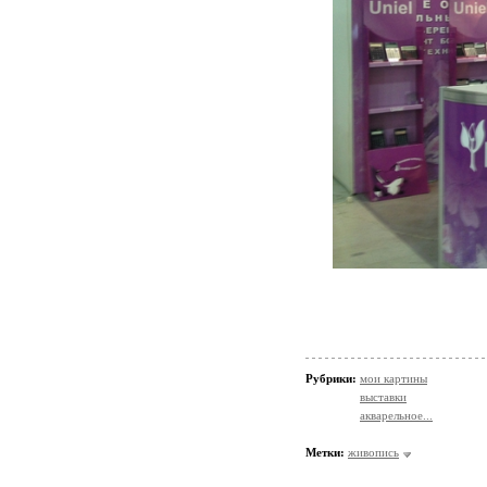
Рубрики:
мои картины
выставки
акварельное...
Метки:
живопись