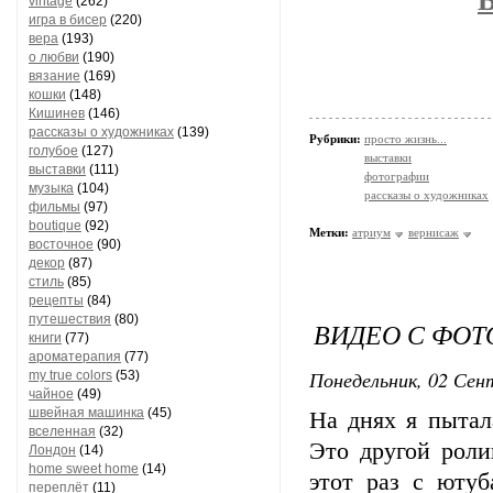
В
vintage
(262)
игра в бисер
(220)
вера
(193)
о любви
(190)
вязание
(169)
кошки
(148)
Кишинев
(146)
рассказы о художниках
(139)
Рубрики:
просто жизнь...
голубое
(127)
выставки
выставки
(111)
фотографии
музыка
(104)
рассказы о художниках
фильмы
(97)
boutique
(92)
Метки:
атриум
вернисаж
восточное
(90)
декор
(87)
стиль
(85)
рецепты
(84)
путешествия
(80)
ВИДЕО С ФО
книги
(77)
ароматерапия
(77)
Понедельник, 02 Сент
my true colors
(53)
чайное
(49)
швейная машинка
(45)
На днях я пытал
вселенная
(32)
Это другой роли
Лондон
(14)
home sweet home
(14)
этот раз с ютуб
переплёт
(11)