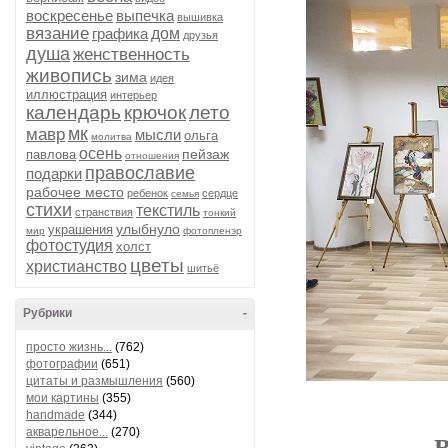
воскресенье
выпечка
вышивка
вязание
графика
дом
друзья
душа
женственность
живопись
зима
идея
иллюстрация
интерьер
календарь
крючок
лето
мк
мавр
мысли
ольга
молитва
осень
пейзаж
павлова
отношения
православие
подарки
рабочее место
ребенок
сердце
семья
стихи
текстиль
странствия
тонкий
улыбнуло
украшения
мир
фотопленэр
фотостудия
холст
цветы
христианство
шитьё
Рубрики
-
просто жизнь...
(762)
фотографии
(651)
цитаты и размышления
(560)
мои картины
(355)
handmade
(344)
акварельное...
(270)