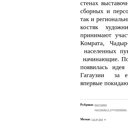
стенах выставоч
сборных и персо
так и региональ
костяк художн
принимают учас
Комрата, Чадыр
населенных пун
начинающие. Поэ
появилась идея
Гагаузии за е
впервые покида
Рубрики:
выставки
рассказы о художниках
Метки:
гагаузия