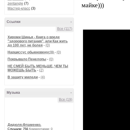
zentangle
(7)
майке)))
Мастер-класс
(3)
Ссылки
-
Все (117)
Хироми Шинья - Книга о вреде
"здорового питания", или Как жить
до 100 лет, не болея
-
(0)
Нарциссус обыкновенус)))
-
(0)
Покрывало Пенелопы
-
(0)
НЕ СМЕЙ БЫТЬ МЕНЬШЕ, ЧЕМ ТЫ
МОЖЕШЬ БЫТЬ
-
(2)
В защиту миледи
-
(4)
Музыка
-
Все (19)
Дидюля.Фламенко.
Слушали: 756
Комментарии: 0