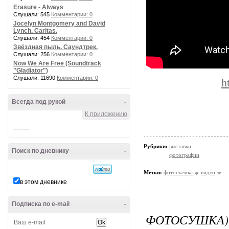
Erasure - Always
Слушали: 545
Комментарии: 0
Jocelyn Montgomery and David
Lynch. Caritas.
Слушали: 454
Комментарии: 0
Звёздная пыль. Саундтрек.
Слушали: 256
Комментарии: 0
Now We Are Free (Soundtrack
"Gladiator")
Слушали: 11690
Комментарии: 0
h
Всегда под рукой
-
К приложению
--------
Рубрики:
выставки
Поиск по дневнику
-
фотографии
Метки:
фотосъемка
видео
в этом дневнике
Подписка по e-mail
-
ФОТОСУШКА)