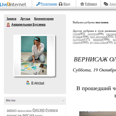
Регистрация
Вход
Рейтинги
Авос
Записи
Друзья
Комментарии
Выбрана рубрика
выставки
.
Акварельная Бусинка
Другие рубрики в этом дневник
стиль
(85),
рецепты
(84),
расска
музыка
(104),
мои картины
(355),
голубое
(127),
вязание
(169),
вс
vintage
(262),
my true colors
(53),
h
ВЕРНИСАЖ О
Суббота, 19 Октября
В друзья
В прошедший че
Метки
-
бисер
бумага
акрил
аксессуары
весна
вернисаж
видео