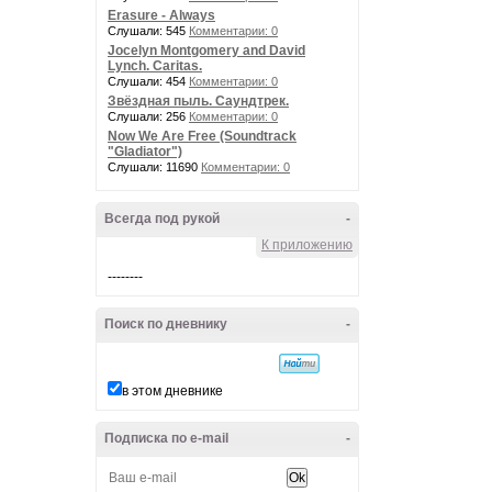
Erasure - Always
Слушали: 545
Комментарии: 0
Jocelyn Montgomery and David
Lynch. Caritas.
Слушали: 454
Комментарии: 0
Звёздная пыль. Саундтрек.
Слушали: 256
Комментарии: 0
Now We Are Free (Soundtrack
"Gladiator")
Слушали: 11690
Комментарии: 0
Всегда под рукой
-
К приложению
--------
Поиск по дневнику
-
в этом дневнике
Подписка по e-mail
-