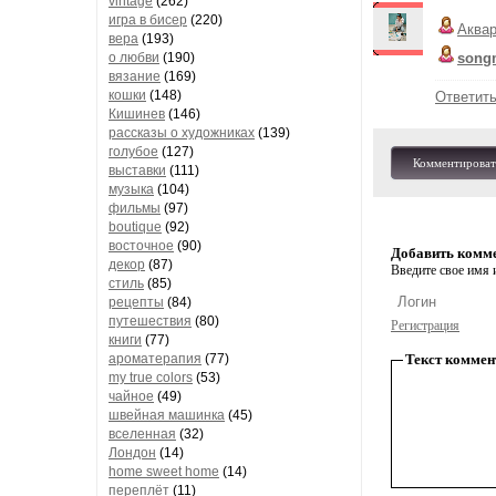
vintage
(262)
игра в бисер
(220)
Аква
вера
(193)
о любви
(190)
songm
вязание
(169)
кошки
(148)
Ответит
Кишинев
(146)
рассказы о художниках
(139)
голубое
(127)
Комментироват
выставки
(111)
музыка
(104)
фильмы
(97)
boutique
(92)
восточное
(90)
Добавить комм
декор
(87)
Введите свое имя и
стиль
(85)
рецепты
(84)
путешествия
(80)
Регистрация
книги
(77)
ароматерапия
(77)
Текст коммен
my true colors
(53)
чайное
(49)
швейная машинка
(45)
вселенная
(32)
Лондон
(14)
home sweet home
(14)
переплёт
(11)