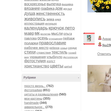
воскресенье
выпечка
вышивка
вязание
графика
дом
друзья
душа
женственность
живопись
зима
идея
иллюстрация
интерьер
календарь
крючок
лето
мк
мавр
мысли
ольга
молитва
осень
пейзаж
павлова
Аква
отношения
православие
подарки
Ika19
рабочее место
ребенок
сердце
семья
стихи
текстиль
странствия
тонкий
Ответит
улыбнуло
украшения
мир
фотопленэр
фотостудия
холст
цветы
христианство
шитьё
Рубрики
-
просто жизнь...
(762)
фотографии
(651)
цитаты и размышления
(560)
мои картины
(355)
handmade
(344)
акварельное...
(270)