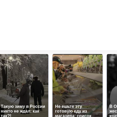
Такую зиму в России
Не ешьте эту
В 
никто не ждал: как
готовую еду из
жес
так?!
магазина: список
кр