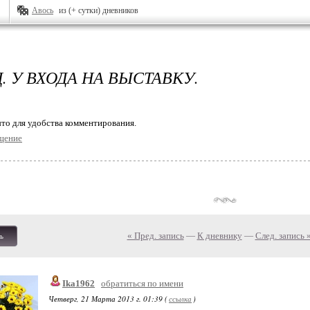
Авось
из (+ сутки) дневников
Д. У ВХОДА НА ВЫСТАВКУ.
то для удобства комментирования.
щение
« Пред. запись
—
К дневнику
—
След. запись 
ь
Ika1962
обратиться по имени
Четверг, 21 Марта 2013 г. 01:39 (
ссылка
)