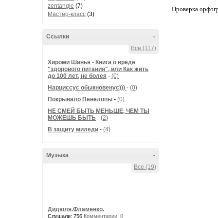
zentangle
(7)
Проверка орфог
Мастер-класс
(3)
Ссылки
-
Все (117)
Хироми Шинья - Книга о вреде
"здорового питания", или Как жить
до 100 лет, не болея
-
(0)
Нарциссус обыкновенус)))
-
(0)
Покрывало Пенелопы
-
(0)
НЕ СМЕЙ БЫТЬ МЕНЬШЕ, ЧЕМ ТЫ
МОЖЕШЬ БЫТЬ
-
(2)
В защиту миледи
-
(4)
Музыка
-
Все (19)
Дидюля.Фламенко.
Слушали: 756
Комментарии: 0