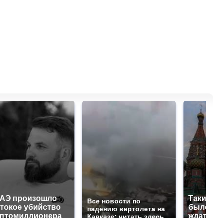
ОАЭ произошло
Таких 
Все новости по
токое убийство
было с 
падению вертолета на
иптомиллионера
ждать 
Кавказе: читать здесь