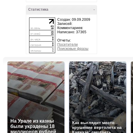
Статистика
-
Создан: 09.09.2009
Записей:
Комментариев:
Написано: 37365
Отчеты:
Посетители
Поисковые фразы
На Урале из казны
Как выглядит место
были украдены 18
крушение вертолета на
миллионов рублей
Кавказе: смотреть