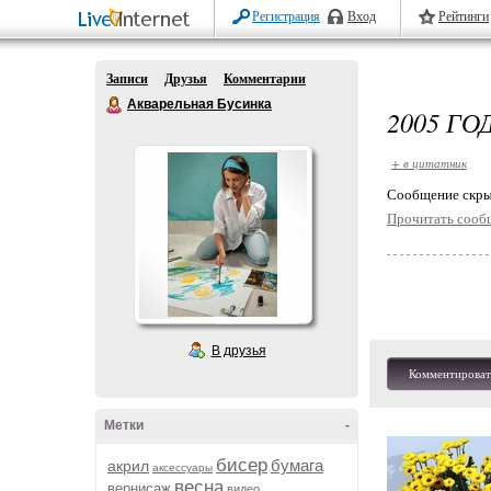
Регистрация
Вход
Рейтинги
Записи
Друзья
Комментарии
Акварельная Бусинка
2005 ГО
+ в цитатник
Cообщение скры
Прочитать сооб
В друзья
Комментироват
Метки
-
бисер
бумага
акрил
аксессуары
весна
вернисаж
видео