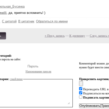
рельная_Бусинка
eili
, да, приятно вспомнить! )
ь
С цитатой
В цитатник
Обратиться по имени
« Пред. запись
—
К дневнику
—
След. запись 
ь
ентарий:
 пароль на сайте:
Комментарий можно доб
нужно будет ввести сим
Напоминание пароля
тария:
смайлики
Прикрепить картинк
Переводить URL в
Подписаться на к
Подписать карти