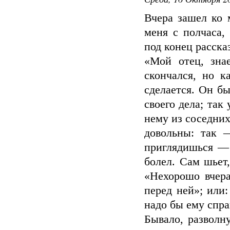
Вчера зашел ко 
меня с полчаса,
под конец расска
«Мой отец, зна
скончался, но к
сделается. Он б
своего дела; так
нему из соседних
довольны: так 
приглядишься — 
болел. Сам шьет,
«Нехорошо вчера
перед ней»; или:
надо бы ему спра
Бывало, разволн