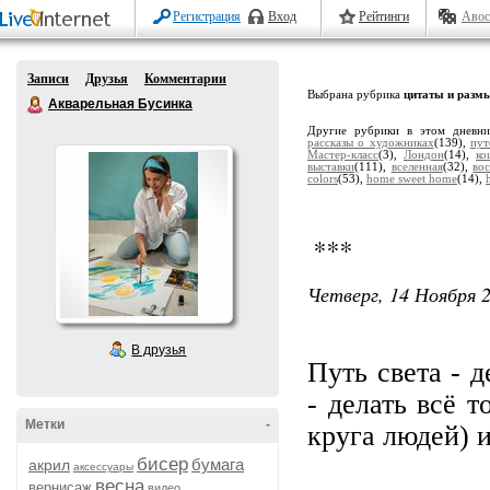
Регистрация
Вход
Рейтинги
Авос
Записи
Друзья
Комментарии
Выбрана рубрика
цитаты и разм
Акварельная Бусинка
Другие рубрики в этом дневн
рассказы о художниках
(139),
пут
Мастер-класс
(3),
Лондон
(14),
ко
выставки
(111),
вселенная
(32),
во
colors
(53),
home sweet home
(14),
***
Четверг, 14 Ноября 2
В друзья
Путь света - д
- делать всё т
Метки
-
круга людей) и
бисер
бумага
акрил
аксессуары
весна
вернисаж
видео