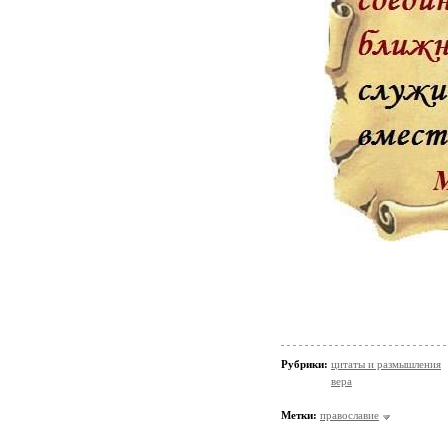
Рубрики:
цитаты и размышления
вера
Метки:
православие