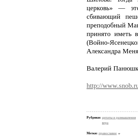
церковь» — эт
сбивающий пеше
преподобный Мак
принято иметь 
(Войно-Ясенецко
Александра Меня
Валерий Панюш
http://www.snob.ru
Рубрики:
цитаты и размышления
вера
Метки:
православие