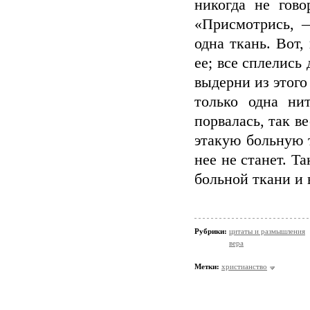
никогда не гово
«Присмотрись, 
одна ткань. Вот,
ее; все сплелись
выдерни из этого
только одна нит
порвалась, так в
этакую больную т
нее не станет. Т
больной ткани и 
Рубрики:
цитаты и размышления
вера
Метки:
христианство