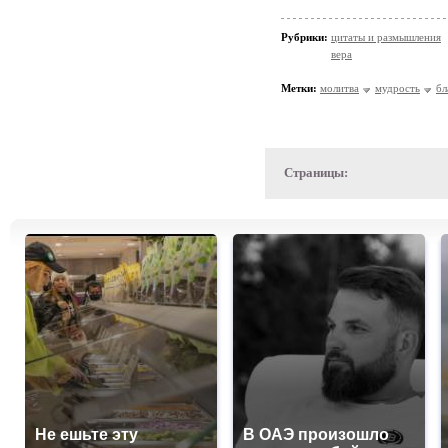
Рубрики:
цитаты и размышления
вера
Метки:
молитва
мудрость
бл
Страницы:
Не ешьте эту
В ОАЭ произошло