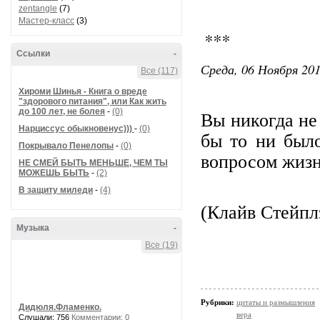
zentangle
(7)
Мастер-класс
(3)
***
Ссылки
-
Среда, 06 Ноября 201
Все (117)
Хироми Шинья - Книга о вреде
"здорового питания", или Как жить
до 100 лет, не болея
-
(0)
Вы никогда не 
Нарциссус обыкновенус)))
-
(0)
бы то ни было
Покрывало Пенелопы
-
(0)
вопросом жизн
НЕ СМЕЙ БЫТЬ МЕНЬШЕ, ЧЕМ ТЫ
МОЖЕШЬ БЫТЬ
-
(2)
В защиту миледи
-
(4)
(Клайв Стейпл
Музыка
-
Все (19)
Рубрики:
цитаты и размышления
Дидюля.Фламенко.
вера
Слушали: 756
Комментарии: 0