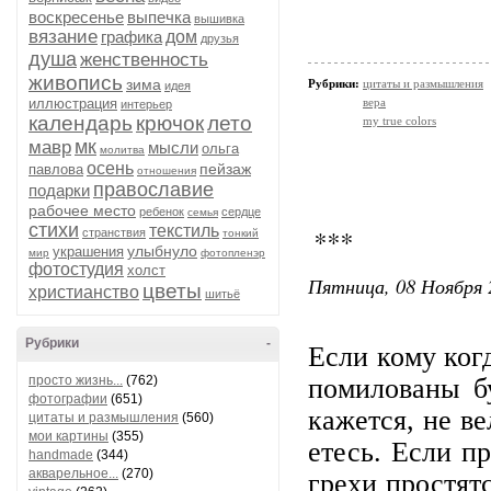
воскресенье
выпечка
вышивка
вязание
графика
дом
друзья
душа
женственность
живопись
зима
Рубрики:
цитаты и размышления
идея
иллюстрация
вера
интерьер
календарь
крючок
лето
my true colors
мк
мавр
мысли
ольга
молитва
осень
пейзаж
павлова
отношения
православие
подарки
рабочее место
ребенок
сердце
семья
стихи
текстиль
***
странствия
тонкий
улыбнуло
украшения
мир
фотопленэр
фотостудия
холст
Пятница, 08 Ноября 
цветы
христианство
шитьё
Рубрики
-
Ес­ли ко­му ког­
просто жизнь...
(762)
по­ми­ло­ва­ны 
фотографии
(651)
ка­жет­ся, не ве
цитаты и размышления
(560)
мои картины
(355)
е­тесь. Ес­ли п
handmade
(344)
акварельное...
(270)
гре­хи прос­тят