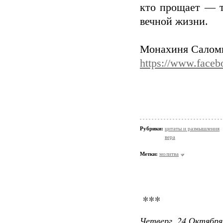
кто прощает — т
вечной жизни.
Монахиня Салом
https://www.faceb
Рубрики:
цитаты и размышления
вера
Метки:
молитва
***
Четверг, 24 Октября