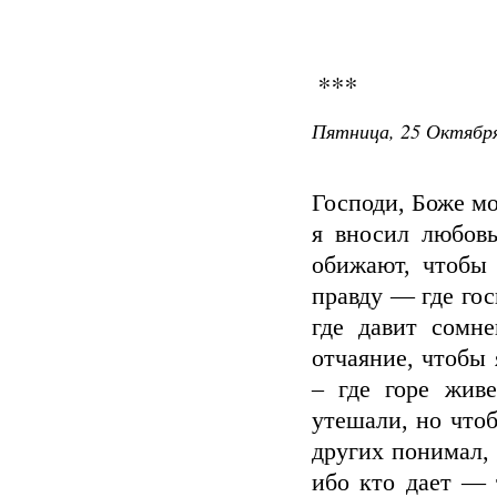
***
Пятница, 25 Октября
Господи, Боже мо
я вносил любов
обижают, чтобы 
правду — где гос
где давит сомн
отчаяние, чтобы 
– где горе жив
утешали, но что
других понимал,
ибо кто дает — 