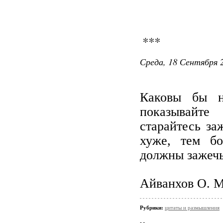
***
Среда, 18 Сентября 2
Каковы бы н
показывайте
старайтесь за
хуже, тем бо
должны зажеч
Айванхов О. М
Рубрики:
цитаты и размышления