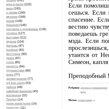
vintage
(262)
Ес­ли по­мо­лишь
игра в бисер
(220)
вера
(193)
сешь­ся. Ес­ли 
о любви
(190)
вязание
(169)
спа­се­ние. Ес­
кошки
(148)
вес­тию чувству
Кишинев
(146)
рассказы о художниках
(139)
по­ве­да­ешь гр
голубое
(127)
выставки
(111)
мзда. Ес­ли по­
музыка
(104)
фильмы
(97)
прос­ле­зишь­с
boutique
(92)
ута­ит­ся от Не­
восточное
(90)
декор
(87)
Си­ме­он, кап­ля
стиль
(85)
рецепты
(84)
путешествия
(80)
Преподобный 
книги
(77)
ароматерапия
(77)
my true colors
(53)
чайное
(49)
Рубрики:
цитаты и размышления
швейная машинка
(45)
вера
вселенная
(32)
Лондон
(14)
Метки:
православие
home sweet home
(14)
переплёт
(11)