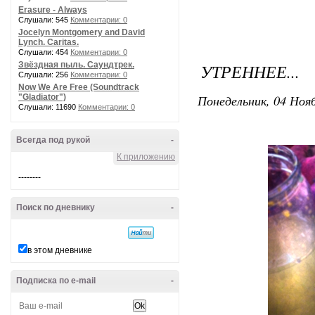
Erasure - Always
Слушали: 545
Комментарии: 0
Jocelyn Montgomery and David
Lynch. Caritas.
Слушали: 454
Комментарии: 0
Звёздная пыль. Саундтрек.
УТРЕННЕЕ...
Слушали: 256
Комментарии: 0
Now We Are Free (Soundtrack
Понедельник, 04 Нояб
"Gladiator")
Слушали: 11690
Комментарии: 0
Всегда под рукой
-
К приложению
--------
Поиск по дневнику
-
в этом дневнике
Подписка по e-mail
-