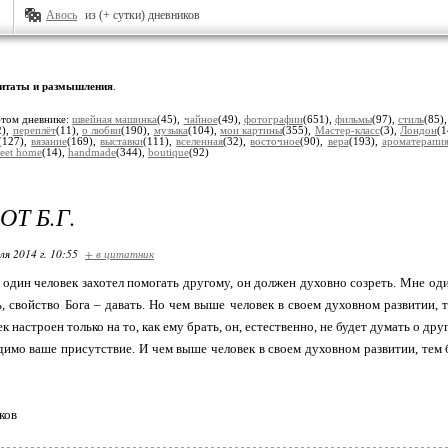
Авось
из (+ сутки) дневников
итаты и размышления
.
этом дневнике:
швейная машинка
(45),
чайное
(49),
фотографии
(651),
фильмы
(97),
стиль
(85)
2),
переплёт
(11),
о любви
(190),
музыка
(104),
мои картины
(355),
Мастер-класс
(3),
Лондон
(1
(127),
вязание
(169),
выставки
(111),
вселенная
(32),
восточное
(90),
вера
(193),
ароматерапи
eet home
(14),
handmade
(344),
boutique
(92)
ОТ Б.Г.
ля 2014 г. 10:55
+ в цитатник
 один человек захотел помогать другому, он должен духовно созреть. Мне оди
ь, свойство Бога – давать. Но чем выше человек в своем духовном развитии, 
ек настроен только на то, как ему брать, он, естественно, не будет думать о
имо ваше присутствие. И чем выше человек в своем духовном развитии, тем 
ков