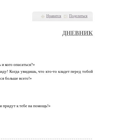
Нравится
Поделиться
ДНЕВНИК
 и кого опасаться?»
виду! Когда увидишь, что кто-то кладет перед тобой
ся больше всего!»
ми придут к тебе на помощь!»