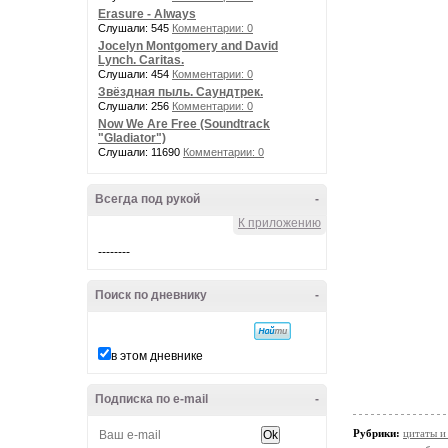
Erasure - Always
Слушали: 545
Комментарии: 0
Jocelyn Montgomery and David
Lynch. Caritas.
Слушали: 454
Комментарии: 0
Звёздная пыль. Саундтрек.
Слушали: 256
Комментарии: 0
Now We Are Free (Soundtrack
"Gladiator")
Слушали: 11690
Комментарии: 0
Всегда под рукой
-
К приложению
--------
Поиск по дневнику
-
в этом дневнике
Подписка по e-mail
-
Рубрики:
цитаты и