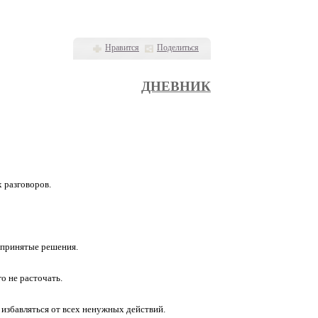
Нравится
Поделиться
ДНЕВНИК
х разговоров.
ь принятые решения.
о не рас­точать.
 избавляться от всех ненужных действий.