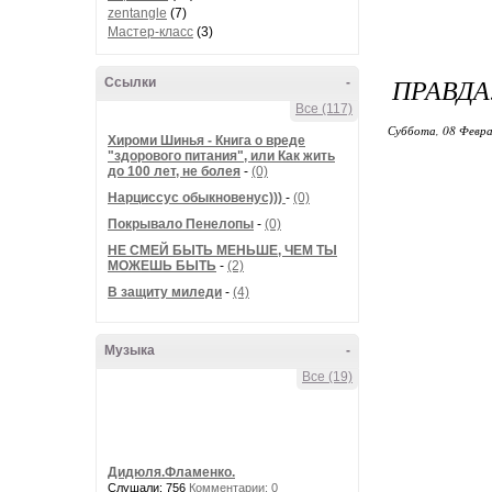
zentangle
(7)
Мастер-класс
(3)
ПРАВДА
Ссылки
-
Все (117)
Суббота, 08 Февра
Хироми Шинья - Книга о вреде
"здорового питания", или Как жить
до 100 лет, не болея
-
(0)
Нарциссус обыкновенус)))
-
(0)
Покрывало Пенелопы
-
(0)
НЕ СМЕЙ БЫТЬ МЕНЬШЕ, ЧЕМ ТЫ
МОЖЕШЬ БЫТЬ
-
(2)
В защиту миледи
-
(4)
Музыка
-
Все (19)
Дидюля.Фламенко.
Слушали: 756
Комментарии: 0