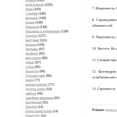
vintage
(262)
игра в бисер
(220)
7. Искренность.
вера
(193)
о любви
(190)
вязание
(169)
8. Справедливос
кошки
(148)
обязанностей.
Кишинев
(146)
рассказы о художниках
(139)
голубое
(127)
9. Умеренность.
выставки
(111)
музыка
(104)
10. Чистота. Не
фильмы
(97)
boutique
(92)
восточное
(90)
11. Спокойствие
декор
(87)
стиль
(85)
рецепты
(84)
12. Целомудрие
путешествия
(80)
ослабления или 
книги
(77)
ароматерапия
(77)
13. Скромность.
my true colors
(53)
чайное
(49)
швейная машинка
(45)
вселенная
(32)
Лондон
(14)
Рубрики:
цитаты и
home sweet home
(14)
переплёт
(11)