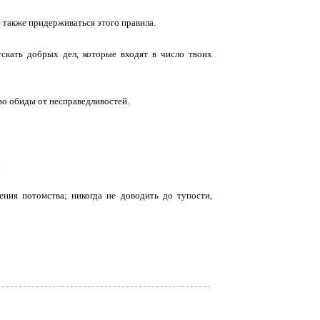
 также придержи­ваться этого правила.
ускать добрых дел, кото­рые входят в число твоих
тво обиды от несправедливостей.
.
ения потомства; никогда не доводить до тупости,