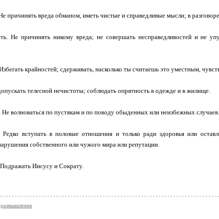
 Не причинять вреда обманом, иметь чистые и справедливые мысли; в разговоре
ть. Не причинять никому вреда; не со­вершать несправедливостей и не уп
 Избегать крайностей; сдерживать, на­сколько ты считаешь это уместным, чувс
 допускать телесной нечистоты; соблю­дать опрятность в одежде и в жилище.
. Не волноваться по пустякам и по по­воду обыденных или неизбежных случаев
. Редко вступать в половые отношения и только ради здоровья или оставл
нарушения собственного или чужого мира или репутации.
 Подражать Иисусу и Сократу.
 размышления