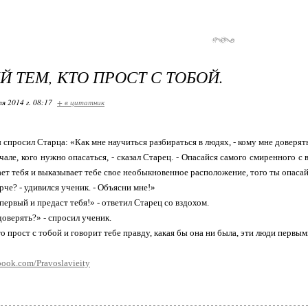
Й ТЕМ, КТО ПРОСТ С ТОБОЙ.
я 2014 г. 08:17
+ в цитатник
спросил Старца: «Как мне научиться разбираться в людях, - кому мне доверять
чале, кого нужно опасаться, - сказал Старец. - Опасайся самого смиренного с 
ет тебя и выказывает тебе свое необыкновенное расположение, того ты опасай
рче? - удивился ученик. - Объясни мне!»
первый и предаст тебя!» - ответил Старец со вздохом.
доверять?» - спросил ученик.
о прост с тобой и говорит тебе правду, какая бы она ни была, эти люди первы
book.com/Pravoslavieity