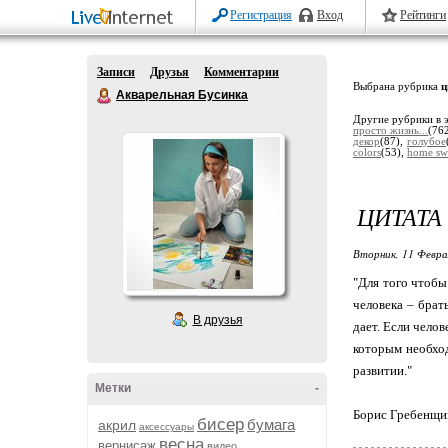
Регистрация
Вход
Рейтинги
Записи
Друзья
Комментарии
Выбрана рубрика
ц
Акварельная Бусинка
Другие рубрики в 
просто жизнь...
(76
декор
(87),
голубое
colors
(53),
home sw
ЦИТАТА 
Вторник, 11 Февра
"Для того чтобы
человека – брат
В друзья
дает. Если челов
которым необход
развитии."
Метки
-
Борис Гребенщи
бисер
бумага
акрил
аксессуары
весна
вернисаж
видео