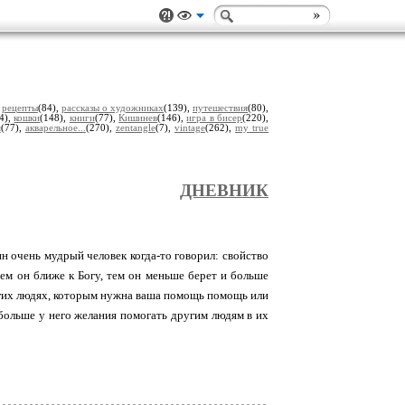
,
рецепты
(84),
рассказы о художниках
(139),
путешествия
(80),
4),
кошки
(148),
книги
(77),
Кишинев
(146),
игра в бисер
(220),
я
(77),
акварельное...
(270),
zentangle
(7),
vintage
(262),
my true
ДНЕВНИК
н очень мудрый человек когда-то говорил: свойство
тем он ближе к Богу, тем он меньше берет и больше
 других людях, которым нужна ваша помощь помощь или
больше у него желания помогать другим людям в их