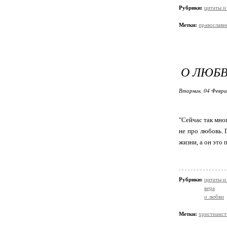
Рубрики:
цитаты и
Метки:
православи
О ЛЮБ
Вторник, 04 Февра
"Сейчас так мно
не про любовь. 
жизни, а он это 
Рубрики:
цитаты и
вера
о любви
Метки:
христианст