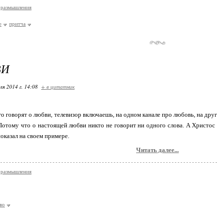
 размышления
е
притча
ВИ
ля 2014 г. 14:08
+ в цитатник
го говорят о любви, телевизор включаешь, на одном канале про любовь, на друг
Потому что о настоящей любви никто не говорит ни одного слова. А Христос н
показал на своем примере.
Читать далее...
 размышления
во