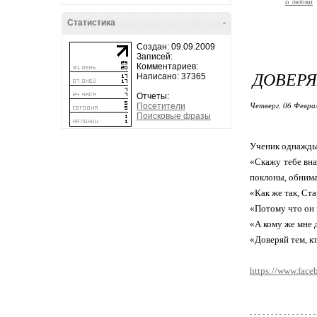
о любви
Статистика
-
Создан: 09.09.2009
Записей:
Комментариев:
ДОВЕРЯ
Написано: 37365
Отчеты:
Четверг, 06 Феврал
Посетители
Поисковые фразы
Ученик однажды 
«Скажу тебе вна
поклоны, обнима
«Как же так, Ста
«Потому что он 
«А кому же мне 
«Доверяй тем, кт
https://www.face