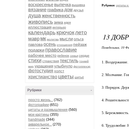
воскресенье
выпечка
вышивка
Рубрики:
цитаты и
вязание
графика
дом
друзья
душа
женственность
живопись
зима
идея
иллюстрация
интерьер
календарь
крючок
лето
13 ДОБ
мк
мавр
мысли
ольга
молитва
осень
пейзаж
павлова
отношения
Понедельник, 10 Фе
православие
подарки
рабочее место
ребенок
сердце
семья
стихи
текстиль
странствия
тонкий
1. Воздержание.
улыбнуло
украшения
мир
фотопленэр
фотостудия
холст
2. Молчание. Го
цветы
христианство
шитьё
3. Порядок. Держ
Рубрики
-
просто жизнь...
(762)
4. Решительност
фотографии
(651)
цитаты и размышления
(560)
5. Бережливость.
мои картины
(355)
handmade
(344)
акварельное...
(270)
6. Трудолюбие. 