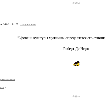
ля 2014 г. 11:12
+ в цитатник
"Уровень культуры мужчины определяется его отнош
Роберт Де Ниро
 размышления
сть