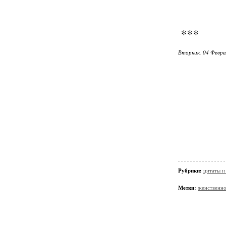
***
Вторник, 04 Февра
Рубрики:
цитаты и
Метки:
женственно