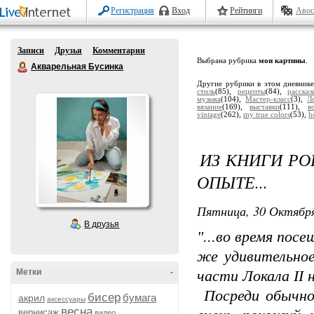
Регистрация
Вход
Рейтинги
Авос
Записи
Друзья
Комментарии
Выбрана рубрика
мои картины
.
Акварельная Бусинка
Другие рубрики в этом дневник
стиль
(85),
рецепты
(84),
расска
музыка
(104),
Мастер-класс
(3),
Л
вязание
(169),
выставки
(111),
в
vintage
(262),
my true colors
(53),
h
ИЗ КНИГИ РО
ОПЫТЕ...
Пятница, 30 Октября
В друзья
"...во время пос
же удивительное
Метки
-
части Локала II 
Посреди обычног
бисер
бумага
акрил
аксессуары
весна
вернисаж
видео