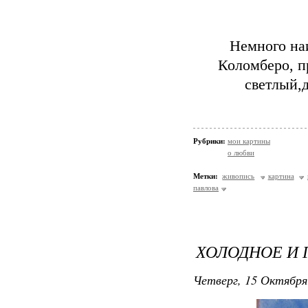
Немного на
Коломберо, п
светлый,д
Рубрики:
мои картины
о любви
Метки:
живопись
картина
павлова
ХОЛОДНОЕ И Г
Четверг, 15 Октября