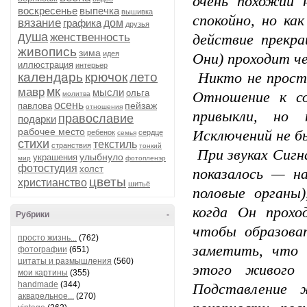
очень похожий 
воскресенье
выпечка
вышивка
спокойно, но как
вязание
графика
дом
друзья
душа
женственность
действие прекр
живопись
зима
идея
Они) проходит ч
иллюстрация
интерьер
календарь
крючок
лето
Никто не прости
мк
мавр
мысли
ольга
Отношение к со
молитва
осень
пейзаж
павлова
отношения
привыкли, но 
православие
подарки
рабочее место
Исключений не б
ребенок
сердце
семья
стихи
текстиль
странствия
тонкий
При звуках Сиг
улыбнуло
украшения
мир
фотопленэр
фотостудия
холст
показалось — н
цветы
христианство
шитьё
половые органы)
когда Он прохо
Рубрики
-
чтобы образова
просто жизнь...
(762)
заметить, что 
фотографии
(651)
цитаты и размышления
(560)
этого живого 
мои картины
(355)
handmade
(344)
Подставление 
акварельное...
(270)