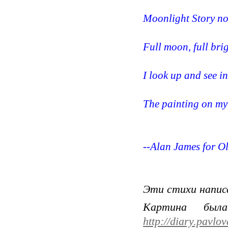
Moonlight Story no
Full moon, full brig
I look up and see i
The painting on my
--Alan James for O
Эти стихи написа
Картина был
http://diary.pavlo