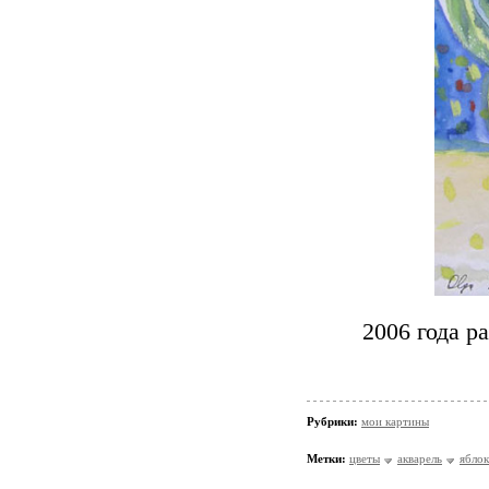
2006 года ра
Рубрики:
мои картины
Метки:
цветы
акварель
ябло