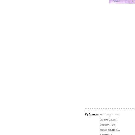
Рубрики:
мои картины
фотографии
восточное
акварельное...
boutique