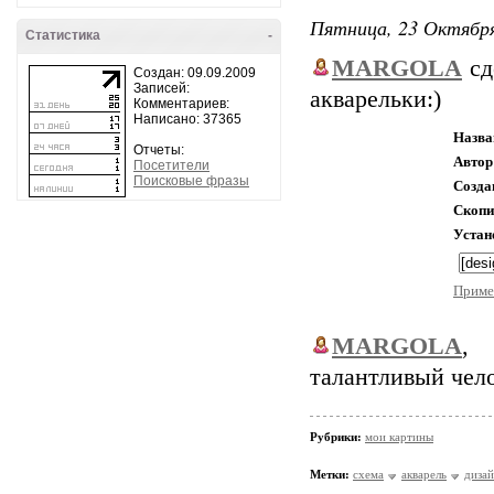
Пятница, 23 Октября
Статистика
-
MARGOLA
сд
Создан: 09.09.2009
Записей:
акварельки:)
Комментариев:
Написано: 37365
Назва
Отчеты:
Автор
Посетители
Поисковые фразы
Созда
Скопи
Устан
Приме
MARGOLA
,
талантливый чел
Рубрики:
мои картины
Метки:
схема
акварель
диза