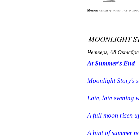
Метки:
стихи
живопись
лот
MOONLIGHT S
Четверг, 08 Октября
At Summer's End
Moonlight Story's s
Late, late evening 
A full moon risen u
A hint of summer no