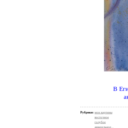
В Еги
а
Рубрики:
мои картины
восточное
голубое
акварельное...