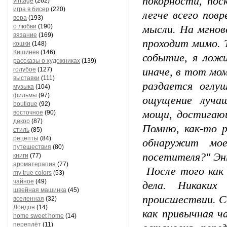
покорности, пос
vintage
(262)
игра в бисер
(220)
легче всего пов
вера
(193)
о любви
(190)
мысли. На мгнов
вязание
(169)
проходит мимо. 
кошки
(148)
Кишинев
(146)
событие, я лож
рассказы о художниках
(139)
голубое
(127)
иначе, в тот мо
выставки
(111)
раздается оглу
музыка
(104)
фильмы
(97)
ощущение луча
boutique
(92)
мощи, достигающ
восточное
(90)
декор
(87)
Помню, как-то р
стиль
(85)
рецепты
(84)
обнаружит мое
путешествия
(80)
посетителя?" Энт
книги
(77)
ароматерапия
(77)
После того как 
my true colors
(53)
чайное
(49)
дела. Никаких
швейная машинка
(45)
происшествии. С
вселенная
(32)
Лондон
(14)
как привычная ч
home sweet home
(14)
переплёт
(11)