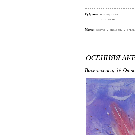
Рубрики:
мои картины
акварельное...
Метки:
цветы
акварель
ольга
ОСЕННЯЯ АК
Воскресенье, 18 Октя