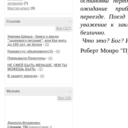
остановка пере
zentangle
(7)
ожидание при
Мастер-класс
(3)
переезде. Поезд
Ссылки
-
уважение к за
Все (117)
безлично.
Хироми Шинья - Книга о вреде
Что это? Бог? И
"здорового питания", или Как жить
до 100 лет, не болея
-
(0)
Роберт Монро "П
Нарциссус обыкновенус)))
-
(0)
Покрывало Пенелопы
-
(0)
НЕ СМЕЙ БЫТЬ МЕНЬШЕ, ЧЕМ ТЫ
МОЖЕШЬ БЫТЬ
-
(2)
В защиту миледи
-
(4)
Музыка
-
Все (19)
Дидюля.Фламенко.
Слушали: 756
Комментарии: 0