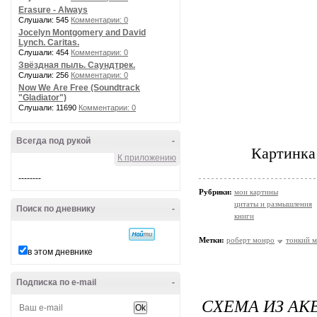
Erasure - Always
Слушали: 545
Комментарии: 0
Jocelyn Montgomery and David
Lynch. Caritas.
Слушали: 454
Комментарии: 0
Звёздная пыль. Саундтрек.
Слушали: 256
Комментарии: 0
Now We Are Free (Soundtrack
"Gladiator")
Слушали: 11690
Комментарии: 0
Всегда под рукой
-
Картинка 
К приложению
--------
Рубрики:
мои картины
цитаты и размышления
Поиск по дневнику
-
книги
Метки:
роберт монро
тонкий 
в этом дневнике
Подписка по e-mail
-
СХЕМА ИЗ АКВ