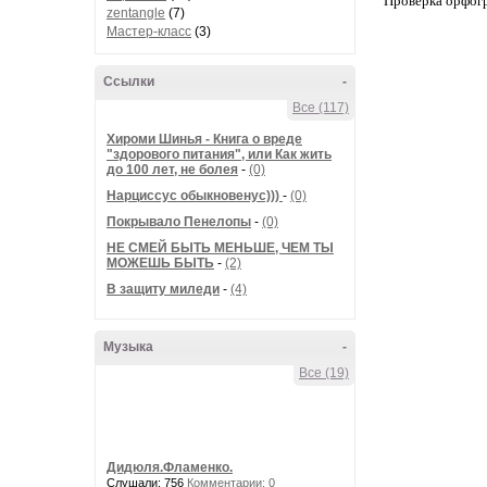
Проверка орфог
zentangle
(7)
Мастер-класс
(3)
Ссылки
-
Все (117)
Хироми Шинья - Книга о вреде
"здорового питания", или Как жить
до 100 лет, не болея
-
(0)
Нарциссус обыкновенус)))
-
(0)
Покрывало Пенелопы
-
(0)
НЕ СМЕЙ БЫТЬ МЕНЬШЕ, ЧЕМ ТЫ
МОЖЕШЬ БЫТЬ
-
(2)
В защиту миледи
-
(4)
Музыка
-
Все (19)
Дидюля.Фламенко.
Слушали: 756
Комментарии: 0