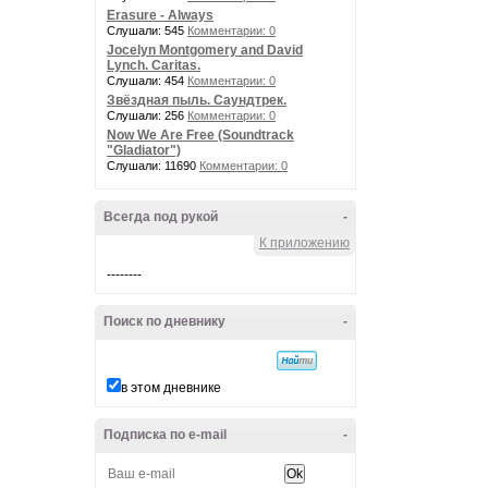
Erasure - Always
Слушали: 545
Комментарии: 0
Jocelyn Montgomery and David
Lynch. Caritas.
Слушали: 454
Комментарии: 0
Звёздная пыль. Саундтрек.
Слушали: 256
Комментарии: 0
Now We Are Free (Soundtrack
"Gladiator")
Слушали: 11690
Комментарии: 0
Всегда под рукой
-
К приложению
--------
Поиск по дневнику
-
в этом дневнике
Подписка по e-mail
-