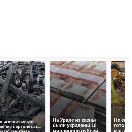
На Урале из казны
Не ешьт
 выглядит место
были украдены 18
готовую
шение вертолета на
миллионов рублей
магазин
казе: смотреть