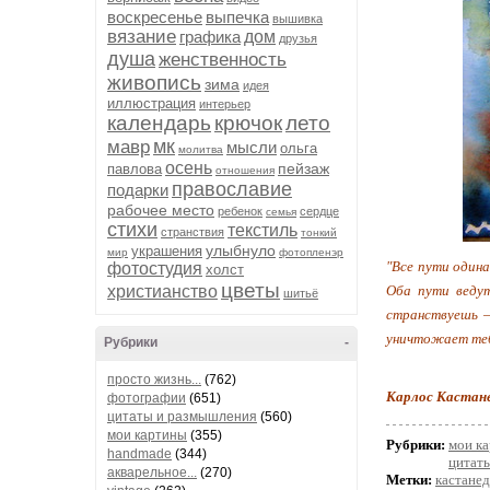
воскресенье
выпечка
вышивка
вязание
графика
дом
друзья
душа
женственность
живопись
зима
идея
иллюстрация
интерьер
календарь
крючок
лето
мк
мавр
мысли
ольга
молитва
осень
пейзаж
павлова
отношения
православие
подарки
рабочее место
ребенок
сердце
семья
стихи
текстиль
странствия
тонкий
улыбнуло
украшения
мир
фотопленэр
"Все пути одина
фотостудия
холст
цветы
христианство
Оба пути ведут
шитьё
странствуешь —
уничтожает теб
Рубрики
-
просто жизнь...
(762)
Карлос Кастане
фотографии
(651)
цитаты и размышления
(560)
мои картины
(355)
Рубрики:
мои к
handmade
(344)
цитат
акварельное...
(270)
Метки:
кастанед