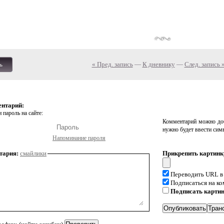
« Пред. запись
—
К дневнику
—
След. запись 
ь
ентарий:
 пароль на сайте:
Комментарий можно доб
нужно будет ввести сим
Напоминание пароля
тария:
смайлики
Прикрепить картинк
Переводить URL в
Подписаться на к
Подписать карти