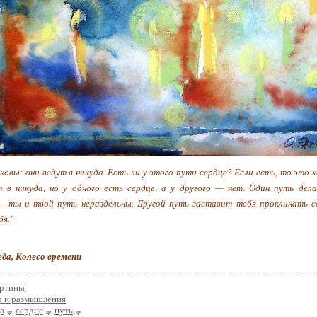
ковы: они ведут в никуда. Есть ли у этого пути сердце? Если есть, то это х
 в никуда, но у одного есть сердце, а у другого — нет. Один путь дел
 ты и твой путь нераздельны. Другой путь заставит тебя проклинать с
я."
да, Колесо времени
артины
ы и размышления
а
сердце
путь