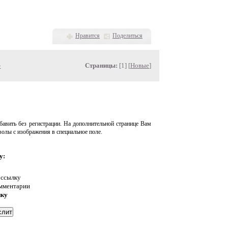
Нравится
Поделиться
»
Страницы:
[1] [
Новые
]
авить без регистрации. На дополнительной странице Вам
волы с изображения в специальное поле.
у:
 ссылку
омментарии
нку