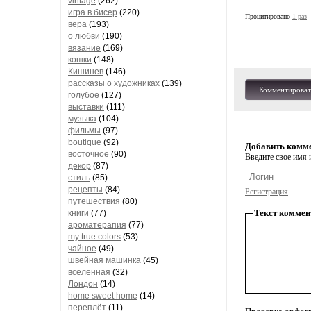
vintage
(262)
игра в бисер
(220)
Процитировано
1 раз
вера
(193)
о любви
(190)
вязание
(169)
кошки
(148)
Кишинев
(146)
рассказы о художниках
(139)
Комментироват
голубое
(127)
выставки
(111)
музыка
(104)
фильмы
(97)
boutique
(92)
Добавить комм
восточное
(90)
Введите свое имя и
декор
(87)
стиль
(85)
рецепты
(84)
Регистрация
путешествия
(80)
Текст коммен
книги
(77)
ароматерапия
(77)
my true colors
(53)
чайное
(49)
швейная машинка
(45)
вселенная
(32)
Лондон
(14)
home sweet home
(14)
переплёт
(11)