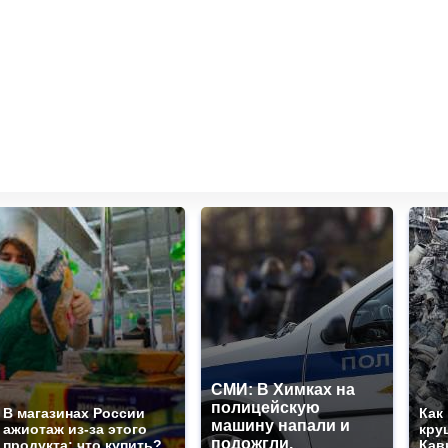
СМИ: В Химках на
полицейскую
В магазинах России
Как
машину напали и
ажиотаж из-за этого
кру
подожгли.
продукта: что купить?
Кав