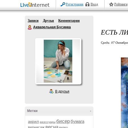
Регистрация
Вход
Рейтинги
Записи
Друзья
Комментарии
Акварельная Бусинка
ЕСТЬ ЛИ
Среда, 07 Октября
В друзья
Метки
-
бисер
бумага
акрил
аксессуары
весна
вернисаж
видео