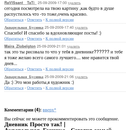
25-09-2009-17:00
удалить
RaVISsant__TaTi_
сегодня посмотрела на твою картину ,как будто в душе
распустилось что -то тоже,очень красиво.
Обратиться
-
Ответить
-
К полной версии
25-09-2009-17:40
удалить
Акварельная_Бусинка
Спасибо! И спасибо за вдохновляющие посты! :)
Обратиться
-
Ответить
-
К полной версии
25-09-2009-21:01
удалить
Maira_Zlobelgton
так это ты рисовала то что у тебя в дневнике?????? и тебе
я тоже желаю всего самого лучшего.... мне нравится твой
днев...
Обратиться
-
Ответить
-
К полной версии
25-09-2009-21:06
удалить
Акварельная_Бусинка
Да :) Это мои работы,я художник :)
Обратиться
-
Ответить
-
К полной версии
Комментарии (4):
вверх^
Вы сейчас не можете прокомментировать это сообщение.
Дневник Просто так! |
Акварельная_Бусинка - Сегодня самый