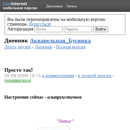
Live
Internet
Дневники
Личка
мобильная версия
Вы были перенаправлены на мобильную версию
страницы.
Вернуться!
Авторизация
Дневник
Акварельная_Бусинка
Лента друзей
-
Дневник
-
Полная версия
Просто так!
25-09-2009 16:15
к комментариям
-
к полной версии
-
понравилось!
Настроение сейчас -
альтруистичное
"Лотос"