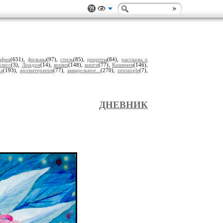
афии
(651),
фильмы
(97),
стиль
(85),
рецепты
(84),
рассказы о
класс
(3),
Лондон
(14),
кошки
(148),
книги
(77),
Кишинев
(146),
ра
(193),
ароматерапия
(77),
акварельное...
(270),
zentangle
(7),
ДНЕВНИК