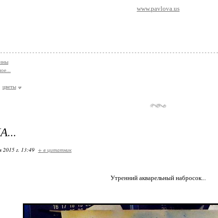
www.pavlova.us
тины
ое...
цветы
...
я 2015 г. 13:49
+ в цитатник
Утренний акварельный набросок...