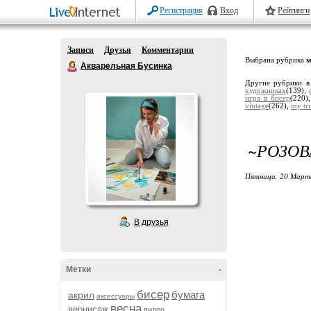
Регистрация
Вход
Рейтинги
Записи
Друзья
Комментарии
Выбрана рубрика
м
Акварельная Бусинка
Другие рубрики в
художниках
(139),
игра в бисер
(220)
vintage
(262),
my tru
~РОЗОВ
Пятница, 20 Марта
В друзья
Метки
-
бисер
бумага
акрил
аксессуары
весна
вернисаж
видео