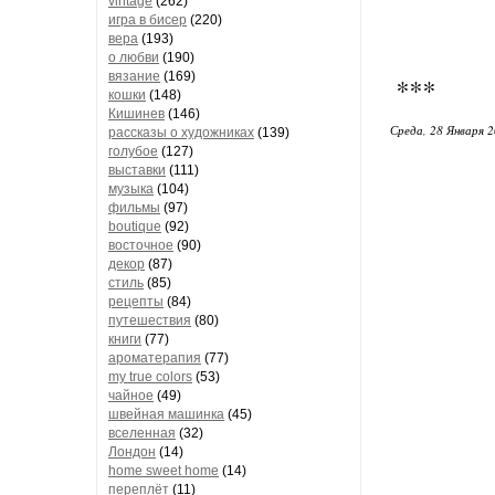
vintage
(262)
игра в бисер
(220)
вера
(193)
о любви
(190)
вязание
(169)
***
кошки
(148)
Кишинев
(146)
Среда, 28 Января 2
рассказы о художниках
(139)
голубое
(127)
выставки
(111)
музыка
(104)
фильмы
(97)
boutique
(92)
восточное
(90)
декор
(87)
стиль
(85)
рецепты
(84)
путешествия
(80)
книги
(77)
ароматерапия
(77)
my true colors
(53)
чайное
(49)
швейная машинка
(45)
вселенная
(32)
Лондон
(14)
home sweet home
(14)
переплёт
(11)