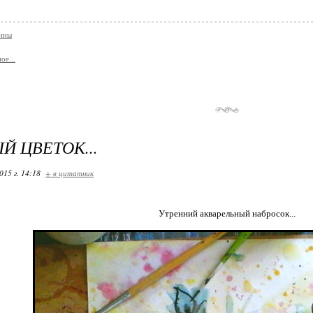
тины
ое...
Й ЦВЕТОК...
015 г. 14:18
+ в цитатник
Утренний акварельный набросок...