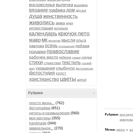
воскресенье
выпечка
вышивка
вязание
графика
дом
друзья
душа
женственность
живопись
зима
идея
иллюстрация
интерьер
календарь
крючок
лето
мк
мавр
мысли
ольга
молитва
осень
пейзаж
павлова
отношения
православие
подарки
рабочее место
ребенок
сердце
семья
стихи
текстиль
странствия
тонкий
улыбнуло
украшения
мир
фотопленэр
фотостудия
холст
цветы
христианство
шитьё
Рубрики
-
просто жизнь...
(762)
фотографии
(651)
цитаты и размышления
(560)
Рубрики:
мои кар
мои картины
(355)
акварельн
handmade
(344)
акварельное...
(270)
Метки:
цветы
ил