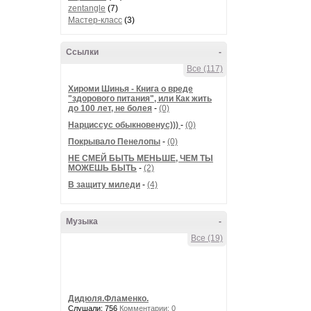
zentangle
(7)
Мастер-класс
(3)
Ссылки
-
Все (117)
Хироми Шинья - Книга о вреде
"здорового питания", или Как жить
до 100 лет, не болея
-
(0)
Нарциссус обыкновенус)))
-
(0)
Покрывало Пенелопы
-
(0)
НЕ СМЕЙ БЫТЬ МЕНЬШЕ, ЧЕМ ТЫ
МОЖЕШЬ БЫТЬ
-
(2)
В защиту миледи
-
(4)
Музыка
-
Все (19)
Дидюля.Фламенко.
Слушали: 756
Комментарии: 0