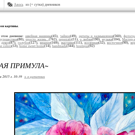
Авось
из (+ сутки) дневников
ои картины
.
 этом дневнике:
швейная машинка
(45),
чайное
(49),
цитаты и размышления
(560),
фотогр
путешествия
(80),
просто жизнь...
(762),
переплёт
(11),
о любви
(190),
музыка
(104),
Мастер-
,
декор
(87),
голубое
(127),
вязание
(169),
выставки
(111),
вселенная
(32),
восточное
(90),
ве
e colors
(53),
home sweet home
(14),
handmade
(344),
boutique
(92)
АЯ ПРИМУЛА~
 2015 г. 10:39
+ в цитатник