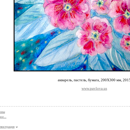
акварель, пастель, бумага, 200Х300 мм, 201
www.pavlova.us
тины
ое...
люстрация