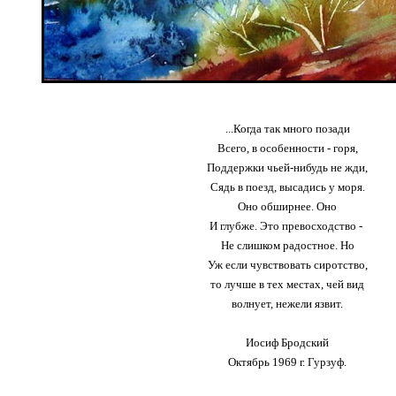
...Когда так много позади
Всего, в особенности - горя,
Поддержки чьей-нибудь не жди,
Сядь в поезд, высадись у моря.
Оно обширнее. Оно
И глубже. Это превосходство -
Не слишком радостное. Но
Уж если чувствовать сиротство,
то лучше в тех местах, чей вид
волнует, нежели язвит.
Иосиф Бродский
Октябрь 1969 г. Гурзуф.