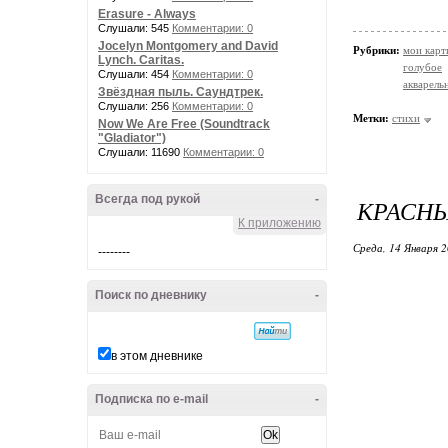
Erasure - Always
Слушали: 545
Комментарии: 0
Jocelyn Montgomery and David
Рубрики:
мои кар
Lynch. Caritas.
голубое
Слушали: 454
Комментарии: 0
акварельн
Звёздная пыль. Саундтрек.
Слушали: 256
Комментарии: 0
Метки:
стихи
Now We Are Free (Soundtrack
"Gladiator")
Слушали: 11690
Комментарии: 0
Всегда под рукой
-
КРАСНЫ
К приложению
Среда, 14 Января 2
--------
Поиск по дневнику
-
в этом дневнике
Подписка по e-mail
-