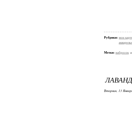
Рубрики:
мои кар
акварельн
Метки:
набросок
ЛАВАНДА
Вторник, 13 Январ