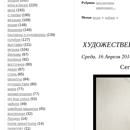
vintage
(262)
Рубрики:
мои картины
игра в бисер
(220)
акварельное...
вера
(193)
о любви
(190)
Метки:
весна
пейзаж
вязание
(169)
кошки
(148)
Кишинев
(146)
рассказы о художниках
(139)
голубое
(127)
ХУДОЖЕСТВЕ
выставки
(111)
музыка
(104)
фильмы
(97)
Среда, 16 Апреля 201
boutique
(92)
восточное
(90)
Сег
декор
(87)
стиль
(85)
рецепты
(84)
путешествия
(80)
книги
(77)
ароматерапия
(77)
my true colors
(53)
чайное
(49)
швейная машинка
(45)
вселенная
(32)
Лондон
(14)
home sweet home
(14)
переплёт
(11)