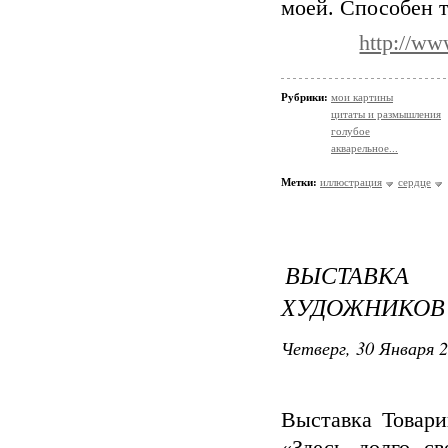
моей. Способен т
http://ww
Рубрики:
мои картины
цитаты и размышления
голубое
акварельное...
Метки:
иллюстрация
сердце
ВЫСТАВКА
ХУДОЖНИКОВ 
Четверг, 30 Января 2
Выставка Товар