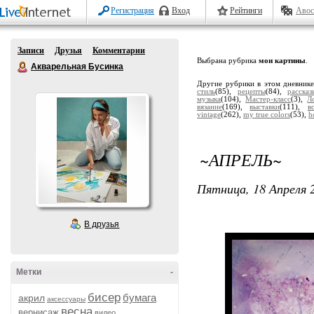
Регистрация
Вход
Рейтинги
Авос
Записи
Друзья
Комментарии
Выбрана рубрика
мои картины
.
Акварельная Бусинка
Другие рубрики в этом дневник
стиль
(85),
рецепты
(84),
расска
музыка
(104),
Мастер-класс
(3),
Л
вязание
(169),
выставки
(111),
в
vintage
(262),
my true colors
(53),
h
~АПРЕЛЬ~
Пятница, 18 Апреля 2
В друзья
Метки
-
бисер
бумага
акрил
аксессуары
весна
вернисаж
видео