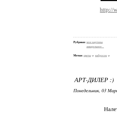
http:/
Рубрики:
мои картины
акварельное...
Метки:
цветы
набросок
АРТ-ДИЛЕР :)
Понедельник, 03 Мар
Нале