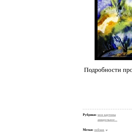
Подробности про
Рубрики:
мои картины
акварельное...
Метки:
пейзаж