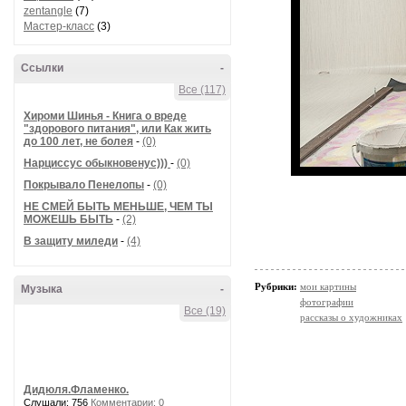
zentangle
(7)
Мастер-класс
(3)
Ссылки
-
Все (117)
Хироми Шинья - Книга о вреде
"здорового питания", или Как жить
до 100 лет, не болея
-
(0)
Нарциссус обыкновенус)))
-
(0)
Покрывало Пенелопы
-
(0)
НЕ СМЕЙ БЫТЬ МЕНЬШЕ, ЧЕМ ТЫ
МОЖЕШЬ БЫТЬ
-
(2)
В защиту миледи
-
(4)
Рубрики:
мои картины
Музыка
-
фотографии
Все (19)
рассказы о художниках
Дидюля.Фламенко.
Слушали: 756
Комментарии: 0