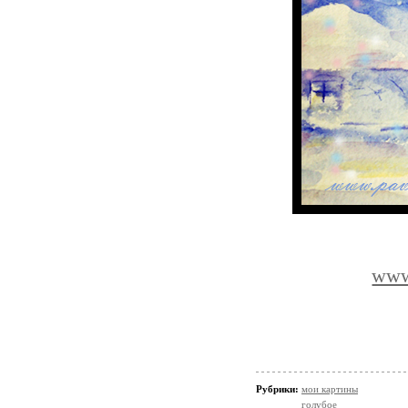
www.
Рубрики:
мои картины
голубое