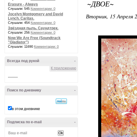
~ДВОЕ~
Erasure - Always
Слушали: 545
Комментарии: 0
Jocelyn Montgomery and David
Вторник, 15 Апреля 2
Lynch. Caritas.
Слушали: 454
Комментарии: 0
Звёздная пыль. Саундтрек.
Слушали: 256
Комментарии: 0
Now We Are Free (Soundtrack
"Gladiator")
Слушали: 11690
Комментарии: 0
Всегда под рукой
-
К приложению
--------
Поиск по дневнику
-
в этом дневнике
Подписка по e-mail
-