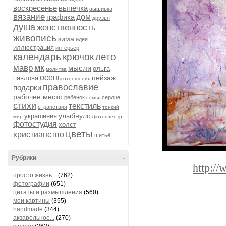
воскресенье
выпечка
вышивка
вязание
графика
дом
друзья
душа
женственность
живопись
зима
идея
иллюстрация
интерьер
календарь
крючок
лето
мк
мавр
мысли
ольга
молитва
осень
пейзаж
павлова
отношения
православие
подарки
рабочее место
ребенок
сердце
семья
стихи
текстиль
странствия
тонкий
улыбнуло
украшения
мир
фотопленэр
фотостудия
холст
цветы
христианство
шитьё
Рубрики
-
http:/
просто жизнь...
(762)
фотографии
(651)
цитаты и размышления
(560)
мои картины
(355)
handmade
(344)
акварельное...
(270)